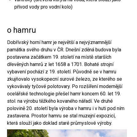
přívod vody pro vodní kolo)
o hamru
Dobřívský horní hamr je největší a nejvýznamnější
památka svého druhu v ČR. Dnešní zděná budova byla
postavena začátkem 19. století na místě starších
dřevěných hamrů z let 1658 a 1701. Bohaté strojní
vybavení pochází z 19. století. Původně se v hamru
zkujňovalo vysokopecní surové železo, ze kterého se
vykovávaly tyčové polotovary. Po rozšíření modernější
ocelářské technologie přešel hamr koncem 60. let 19.
stol. na výrobu těžkého kovaného nářadí. Ve druhé
polovině 20. století byla výroba v hamru i v huti pod ním
zastavena. Prostor hamru se stal muzejní expozicí,
která slouží jako doklad staré průmyslové výroby.