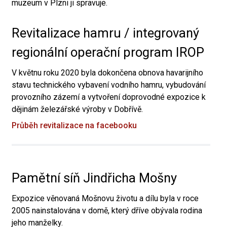
muzeum v Plzni ji spravuje.
Revitalizace hamru / integrovaný
regionální operační program IROP
V květnu roku 2020 byla dokončena obnova havarijního
stavu technického vybavení vodního hamru, vybudování
provozního zázemí a vytvoření doprovodné expozice k
dějinám železářské výroby v Dobřívě.
Průběh revitalizace na facebooku
Pamětní síň Jindřicha Mošny
Expozice věnovaná Mošnovu životu a dílu byla v roce
2005 nainstalována v domě, který dříve obývala rodina
jeho manželky.