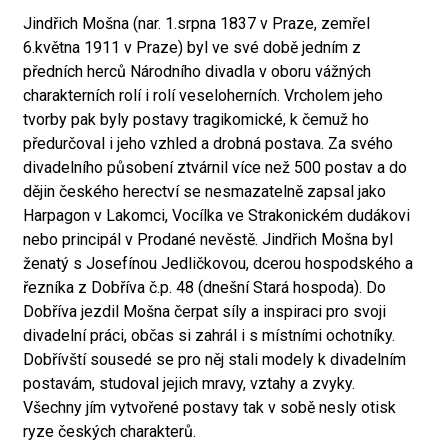
Jindřich Mošna (nar. 1.srpna 1837 v Praze, zemřel
6.května 1911 v Praze) byl ve své době jedním z
předních herců Národního divadla v oboru vážných
charakterních rolí i rolí veseloherních. Vrcholem jeho
tvorby pak byly postavy tragikomické, k čemuž ho
předurčoval i jeho vzhled a drobná postava. Za svého
divadelního působení ztvárnil více než 500 postav a do
dějin českého herectví se nesmazatelně zapsal jako
Harpagon v Lakomci, Vocílka ve Strakonickém dudákovi
nebo principál v Prodané nevěstě. Jindřich Mošna byl
ženatý s Josefínou Jedličkovou, dcerou hospodského a
řezníka z Dobříva č.p. 48 (dnešní Stará hospoda). Do
Dobříva jezdil Mošna čerpat síly a inspiraci pro svoji
divadelní práci, občas si zahrál i s místními ochotníky.
Dobřívští sousedé se pro něj stali modely k divadelním
postavám, studoval jejich mravy, vztahy a zvyky.
Všechny jím vytvořené postavy tak v sobě nesly otisk
ryze českých charakterů.