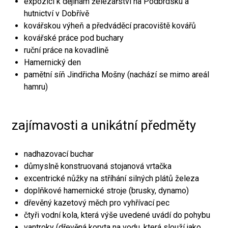
expozici k dějinám železářství na Podbrdsku a
hutnictví v Dobřívě
kovářskou výheň a předváděcí pracoviště kovářů
kovářské práce pod buchary
ruční práce na kovadlině
Hamernický den
pamětní síň Jindřicha Mošny (nachází se mimo areál
hamru)
zajímavosti a unikátní předměty
nadhazovací buchar
důmyslně konstruovaná stojanová vrtačka
excentrické nůžky na stříhání silných plátů železa
doplňkové hamernické stroje (brusky, dynamo)
dřevěný kazetový měch pro vyhřívací pec
čtyři vodní kola, která výše uvedené uvádí do pohybu
vantroky (dřevěná koryta na vodu, která slouží jako