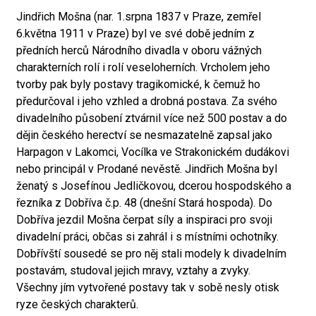
Jindřich Mošna (nar. 1.srpna 1837 v Praze, zemřel
6.května 1911 v Praze) byl ve své době jedním z
předních herců Národního divadla v oboru vážných
charakterních rolí i rolí veseloherních. Vrcholem jeho
tvorby pak byly postavy tragikomické, k čemuž ho
předurčoval i jeho vzhled a drobná postava. Za svého
divadelního působení ztvárnil více než 500 postav a do
dějin českého herectví se nesmazatelně zapsal jako
Harpagon v Lakomci, Vocílka ve Strakonickém dudákovi
nebo principál v Prodané nevěstě. Jindřich Mošna byl
ženatý s Josefínou Jedličkovou, dcerou hospodského a
řezníka z Dobříva č.p. 48 (dnešní Stará hospoda). Do
Dobříva jezdil Mošna čerpat síly a inspiraci pro svoji
divadelní práci, občas si zahrál i s místními ochotníky.
Dobřívští sousedé se pro něj stali modely k divadelním
postavám, studoval jejich mravy, vztahy a zvyky.
Všechny jím vytvořené postavy tak v sobě nesly otisk
ryze českých charakterů.