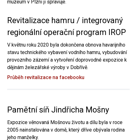
muzeum v Plzni ji spravuje.
Revitalizace hamru / integrovaný
regionální operační program IROP
V květnu roku 2020 byla dokončena obnova havarijního
stavu technického vybavení vodního hamru, vybudování
provozního zázemí a vytvoření doprovodné expozice k
dějinám železářské výroby v Dobřívě.
Průběh revitalizace na facebooku
Pamětní síň Jindřicha Mošny
Expozice věnovaná Mošnovu životu a dílu byla v roce
2005 nainstalována v domě, který dříve obývala rodina
jeho manželky.