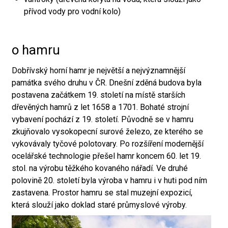
přívod vody pro vodní kolo)
o hamru
Dobřívský horní hamr je největší a nejvýznamnější
památka svého druhu v ČR. Dnešní zděná budova byla
postavena začátkem 19. století na místě starších
dřevěných hamrů z let 1658 a 1701. Bohaté strojní
vybavení pochází z 19. století. Původně se v hamru
zkujňovalo vysokopecní surové železo, ze kterého se
vykovávaly tyčové polotovary. Po rozšíření modernější
ocelářské technologie přešel hamr koncem 60. let 19.
stol. na výrobu těžkého kovaného nářadí. Ve druhé
polovině 20. století byla výroba v hamru i v huti pod ním
zastavena. Prostor hamru se stal muzejní expozicí,
která slouží jako doklad staré průmyslové výroby.