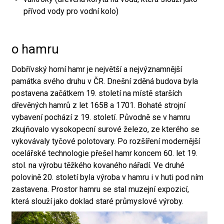
přívod vody pro vodní kolo)
o hamru
Dobřívský horní hamr je největší a nejvýznamnější
památka svého druhu v ČR. Dnešní zděná budova byla
postavena začátkem 19. století na místě starších
dřevěných hamrů z let 1658 a 1701. Bohaté strojní
vybavení pochází z 19. století. Původně se v hamru
zkujňovalo vysokopecní surové železo, ze kterého se
vykovávaly tyčové polotovary. Po rozšíření modernější
ocelářské technologie přešel hamr koncem 60. let 19.
stol. na výrobu těžkého kovaného nářadí. Ve druhé
polovině 20. století byla výroba v hamru i v huti pod ním
zastavena. Prostor hamru se stal muzejní expozicí,
která slouží jako doklad staré průmyslové výroby.