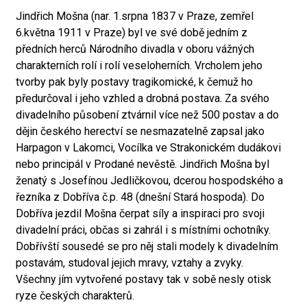
Jindřich Mošna (nar. 1.srpna 1837 v Praze, zemřel
6.května 1911 v Praze) byl ve své době jedním z
předních herců Národního divadla v oboru vážných
charakterních rolí i rolí veseloherních. Vrcholem jeho
tvorby pak byly postavy tragikomické, k čemuž ho
předurčoval i jeho vzhled a drobná postava. Za svého
divadelního působení ztvárnil více než 500 postav a do
dějin českého herectví se nesmazatelně zapsal jako
Harpagon v Lakomci, Vocílka ve Strakonickém dudákovi
nebo principál v Prodané nevěstě. Jindřich Mošna byl
ženatý s Josefínou Jedličkovou, dcerou hospodského a
řezníka z Dobříva č.p. 48 (dnešní Stará hospoda). Do
Dobříva jezdil Mošna čerpat síly a inspiraci pro svoji
divadelní práci, občas si zahrál i s místními ochotníky.
Dobřívští sousedé se pro něj stali modely k divadelním
postavám, studoval jejich mravy, vztahy a zvyky.
Všechny jím vytvořené postavy tak v sobě nesly otisk
ryze českých charakterů.