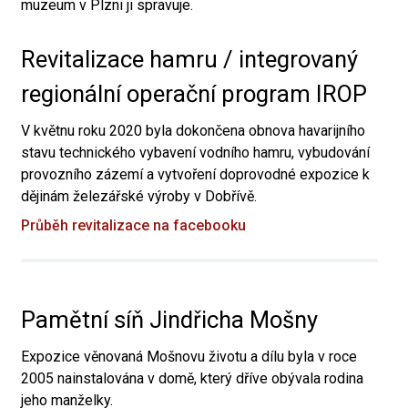
muzeum v Plzni ji spravuje.
Revitalizace hamru / integrovaný
regionální operační program IROP
V květnu roku 2020 byla dokončena obnova havarijního
stavu technického vybavení vodního hamru, vybudování
provozního zázemí a vytvoření doprovodné expozice k
dějinám železářské výroby v Dobřívě.
Průběh revitalizace na facebooku
Pamětní síň Jindřicha Mošny
Expozice věnovaná Mošnovu životu a dílu byla v roce
2005 nainstalována v domě, který dříve obývala rodina
jeho manželky.