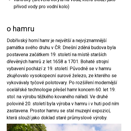
přívod vody pro vodní kolo)
o hamru
Dobřívský horní hamr je největší a nejvýznamnější
památka svého druhu v ČR. Dnešní zděná budova byla
postavena začátkem 19. století na místě starších
dřevěných hamrů z let 1658 a 1701. Bohaté strojní
vybavení pochází z 19. století. Původně se v hamru
zkujňovalo vysokopecní surové železo, ze kterého se
vykovávaly tyčové polotovary. Po rozšíření modernější
ocelářské technologie přešel hamr koncem 60. let 19.
stol. na výrobu těžkého kovaného nářadí. Ve druhé
polovině 20. století byla výroba v hamru i v huti pod ním
zastavena. Prostor hamru se stal muzejní expozicí,
která slouží jako doklad staré průmyslové výroby.