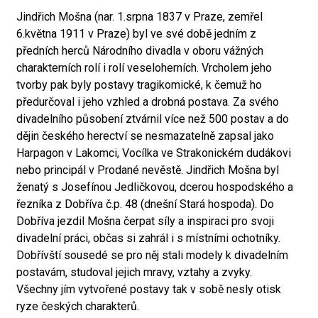
Jindřich Mošna (nar. 1.srpna 1837 v Praze, zemřel
6.května 1911 v Praze) byl ve své době jedním z
předních herců Národního divadla v oboru vážných
charakterních rolí i rolí veseloherních. Vrcholem jeho
tvorby pak byly postavy tragikomické, k čemuž ho
předurčoval i jeho vzhled a drobná postava. Za svého
divadelního působení ztvárnil více než 500 postav a do
dějin českého herectví se nesmazatelně zapsal jako
Harpagon v Lakomci, Vocílka ve Strakonickém dudákovi
nebo principál v Prodané nevěstě. Jindřich Mošna byl
ženatý s Josefínou Jedličkovou, dcerou hospodského a
řezníka z Dobříva č.p. 48 (dnešní Stará hospoda). Do
Dobříva jezdil Mošna čerpat síly a inspiraci pro svoji
divadelní práci, občas si zahrál i s místními ochotníky.
Dobřívští sousedé se pro něj stali modely k divadelním
postavám, studoval jejich mravy, vztahy a zvyky.
Všechny jím vytvořené postavy tak v sobě nesly otisk
ryze českých charakterů.