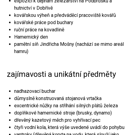
expozici k dějinám železářství na Podbrdsku a
hutnictví v Dobřívě
kovářskou výheň a předváděcí pracoviště kovářů
kovářské práce pod buchary
ruční práce na kovadlině
Hamernický den
pamětní síň Jindřicha Mošny (nachází se mimo areál
hamru)
zajímavosti a unikátní předměty
nadhazovací buchar
důmyslně konstruovaná stojanová vrtačka
excentrické nůžky na stříhání silných plátů železa
doplňkové hamernické stroje (brusky, dynamo)
dřevěný kazetový měch pro vyhřívací pec
čtyři vodní kola, která výše uvedené uvádí do pohybu
vantroky (dřevěná koryta na vodu, která slouží jako