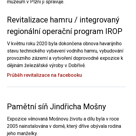
muzeum v Plzni ji spravuje.
Revitalizace hamru / integrovaný
regionální operační program IROP
V květnu roku 2020 byla dokončena obnova havarijního
stavu technického vybavení vodního hamru, vybudování
provozního zázemí a vytvoření doprovodné expozice k
dějinám železářské výroby v Dobřívě.
Průběh revitalizace na facebooku
Pamětní síň Jindřicha Mošny
Expozice věnovaná Mošnovu životu a dílu byla v roce
2005 nainstalována v domě, který dříve obývala rodina
jeho manželky.