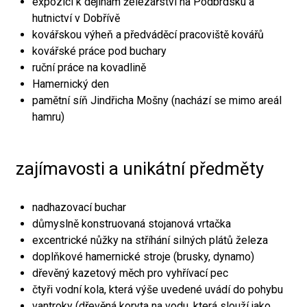
expozici k dějinám železářství na Podbrdsku a
hutnictví v Dobřívě
kovářskou výheň a předváděcí pracoviště kovářů
kovářské práce pod buchary
ruční práce na kovadlině
Hamernický den
pamětní síň Jindřicha Mošny (nachází se mimo areál
hamru)
zajímavosti a unikátní předměty
nadhazovací buchar
důmyslně konstruovaná stojanová vrtačka
excentrické nůžky na stříhání silných plátů železa
doplňkové hamernické stroje (brusky, dynamo)
dřevěný kazetový měch pro vyhřívací pec
čtyři vodní kola, která výše uvedené uvádí do pohybu
vantroky (dřevěná koryta na vodu, která slouží jako