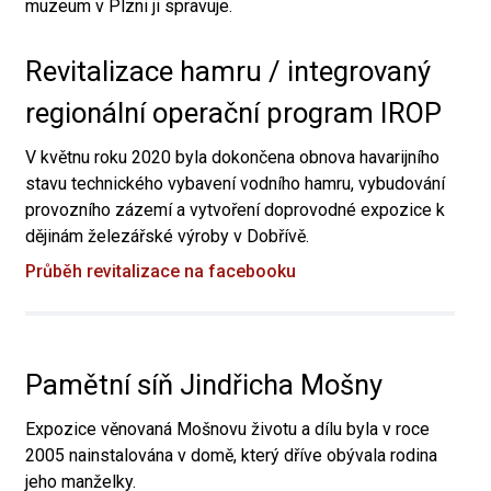
muzeum v Plzni ji spravuje.
Revitalizace hamru / integrovaný
regionální operační program IROP
V květnu roku 2020 byla dokončena obnova havarijního
stavu technického vybavení vodního hamru, vybudování
provozního zázemí a vytvoření doprovodné expozice k
dějinám železářské výroby v Dobřívě.
Průběh revitalizace na facebooku
Pamětní síň Jindřicha Mošny
Expozice věnovaná Mošnovu životu a dílu byla v roce
2005 nainstalována v domě, který dříve obývala rodina
jeho manželky.