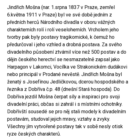
Jindřich Mošna (nar. 1.srpna 1837 v Praze, zemřel
6.května 1911 v Praze) byl ve své době jedním z
předních herců Národního divadla v oboru vážných
charakterních rolí i rolí veseloherních. Vrcholem jeho
tvorby pak byly postavy tragikomické, k čemuž ho
předurčoval i jeho vzhled a drobná postava. Za svého
divadelního působení ztvárnil více než 500 postav a do
dějin českého herectví se nesmazatelně zapsal jako
Harpagon v Lakomci, Vocílka ve Strakonickém dudákovi
nebo principál v Prodané nevěstě. Jindřich Mošna byl
ženatý s Josefínou Jedličkovou, dcerou hospodského a
řezníka z Dobříva č.p. 48 (dnešní Stará hospoda). Do
Dobříva jezdil Mošna čerpat síly a inspiraci pro svoji
divadelní práci, občas si zahrál i s místními ochotníky.
Dobřívští sousedé se pro něj stali modely k divadelním
postavám, studoval jejich mravy, vztahy a zvyky.
Všechny jím vytvořené postavy tak v sobě nesly otisk
ryze českých charakterů.