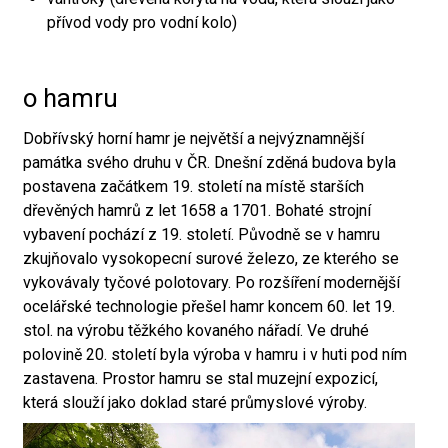
přívod vody pro vodní kolo)
o hamru
Dobřívský horní hamr je největší a nejvýznamnější
památka svého druhu v ČR. Dnešní zděná budova byla
postavena začátkem 19. století na místě starších
dřevěných hamrů z let 1658 a 1701. Bohaté strojní
vybavení pochází z 19. století. Původně se v hamru
zkujňovalo vysokopecní surové železo, ze kterého se
vykovávaly tyčové polotovary. Po rozšíření modernější
ocelářské technologie přešel hamr koncem 60. let 19.
stol. na výrobu těžkého kovaného nářadí. Ve druhé
polovině 20. století byla výroba v hamru i v huti pod ním
zastavena. Prostor hamru se stal muzejní expozicí,
která slouží jako doklad staré průmyslové výroby.