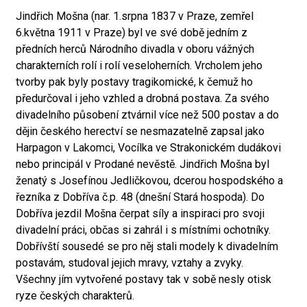
Jindřich Mošna (nar. 1.srpna 1837 v Praze, zemřel
6.května 1911 v Praze) byl ve své době jedním z
předních herců Národního divadla v oboru vážných
charakterních rolí i rolí veseloherních. Vrcholem jeho
tvorby pak byly postavy tragikomické, k čemuž ho
předurčoval i jeho vzhled a drobná postava. Za svého
divadelního působení ztvárnil více než 500 postav a do
dějin českého herectví se nesmazatelně zapsal jako
Harpagon v Lakomci, Vocílka ve Strakonickém dudákovi
nebo principál v Prodané nevěstě. Jindřich Mošna byl
ženatý s Josefínou Jedličkovou, dcerou hospodského a
řezníka z Dobříva č.p. 48 (dnešní Stará hospoda). Do
Dobříva jezdil Mošna čerpat síly a inspiraci pro svoji
divadelní práci, občas si zahrál i s místními ochotníky.
Dobřívští sousedé se pro něj stali modely k divadelním
postavám, studoval jejich mravy, vztahy a zvyky.
Všechny jím vytvořené postavy tak v sobě nesly otisk
ryze českých charakterů.