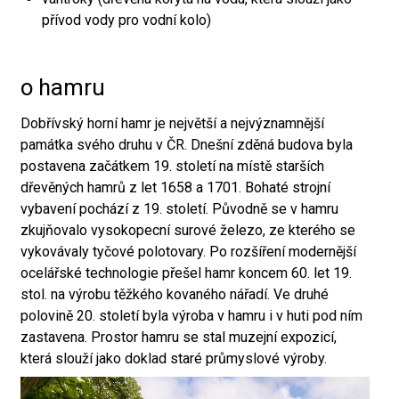
přívod vody pro vodní kolo)
o hamru
Dobřívský horní hamr je největší a nejvýznamnější
památka svého druhu v ČR. Dnešní zděná budova byla
postavena začátkem 19. století na místě starších
dřevěných hamrů z let 1658 a 1701. Bohaté strojní
vybavení pochází z 19. století. Původně se v hamru
zkujňovalo vysokopecní surové železo, ze kterého se
vykovávaly tyčové polotovary. Po rozšíření modernější
ocelářské technologie přešel hamr koncem 60. let 19.
stol. na výrobu těžkého kovaného nářadí. Ve druhé
polovině 20. století byla výroba v hamru i v huti pod ním
zastavena. Prostor hamru se stal muzejní expozicí,
která slouží jako doklad staré průmyslové výroby.