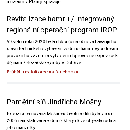
muzeum v Plzni ji spravuje.
Revitalizace hamru / integrovaný
regionální operační program IROP
V květnu roku 2020 byla dokončena obnova havarijního
stavu technického vybavení vodního hamru, vybudování
provozního zázemí a vytvoření doprovodné expozice k
dějinám železářské výroby v Dobřívě.
Průběh revitalizace na facebooku
Pamětní síň Jindřicha Mošny
Expozice věnovaná Mošnovu životu a dílu byla v roce
2005 nainstalována v domě, který dříve obývala rodina
jeho manželky.