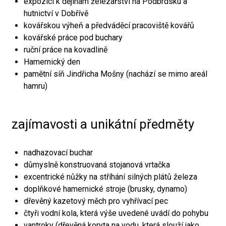
expozici k dějinám železářství na Podbrdsku a
hutnictví v Dobřívě
kovářskou výheň a předváděcí pracoviště kovářů
kovářské práce pod buchary
ruční práce na kovadlině
Hamernický den
pamětní síň Jindřicha Mošny (nachází se mimo areál
hamru)
zajímavosti a unikátní předměty
nadhazovací buchar
důmyslně konstruovaná stojanová vrtačka
excentrické nůžky na stříhání silných plátů železa
doplňkové hamernické stroje (brusky, dynamo)
dřevěný kazetový měch pro vyhřívací pec
čtyři vodní kola, která výše uvedené uvádí do pohybu
vantroky (dřevěná koryta na vodu, která slouží jako