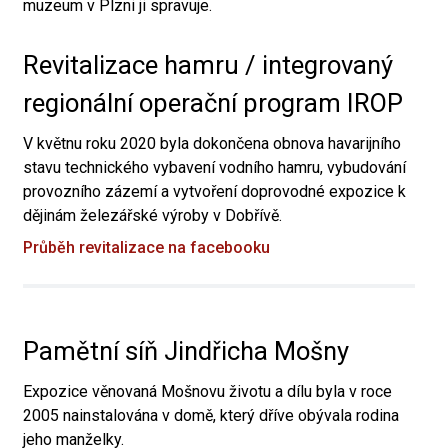
muzeum v Plzni ji spravuje.
Revitalizace hamru / integrovaný
regionální operační program IROP
V květnu roku 2020 byla dokončena obnova havarijního
stavu technického vybavení vodního hamru, vybudování
provozního zázemí a vytvoření doprovodné expozice k
dějinám železářské výroby v Dobřívě.
Průběh revitalizace na facebooku
Pamětní síň Jindřicha Mošny
Expozice věnovaná Mošnovu životu a dílu byla v roce
2005 nainstalována v domě, který dříve obývala rodina
jeho manželky.