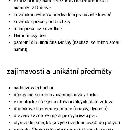
expozici k dějinám železářství na Podbrdsku a
hutnictví v Dobřívě
kovářskou výheň a předváděcí pracoviště kovářů
kovářské práce pod buchary
ruční práce na kovadlině
Hamernický den
pamětní síň Jindřicha Mošny (nachází se mimo areál
hamru)
zajímavosti a unikátní předměty
nadhazovací buchar
důmyslně konstruovaná stojanová vrtačka
excentrické nůžky na stříhání silných plátů železa
doplňkové hamernické stroje (brusky, dynamo)
dřevěný kazetový měch pro vyhřívací pec
čtyři vodní kola, která výše uvedené uvádí do pohybu
vantroky (dřevěná koryta na vodu, která slouží jako