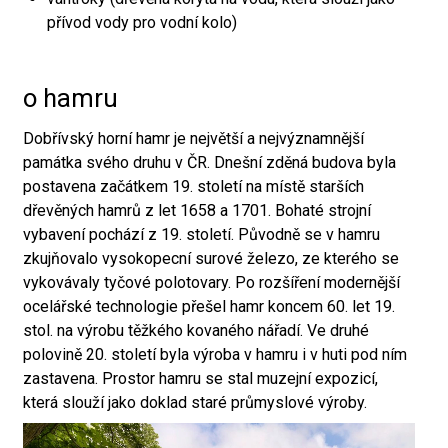
přívod vody pro vodní kolo)
o hamru
Dobřívský horní hamr je největší a nejvýznamnější
památka svého druhu v ČR. Dnešní zděná budova byla
postavena začátkem 19. století na místě starších
dřevěných hamrů z let 1658 a 1701. Bohaté strojní
vybavení pochází z 19. století. Původně se v hamru
zkujňovalo vysokopecní surové železo, ze kterého se
vykovávaly tyčové polotovary. Po rozšíření modernější
ocelářské technologie přešel hamr koncem 60. let 19.
stol. na výrobu těžkého kovaného nářadí. Ve druhé
polovině 20. století byla výroba v hamru i v huti pod ním
zastavena. Prostor hamru se stal muzejní expozicí,
která slouží jako doklad staré průmyslové výroby.