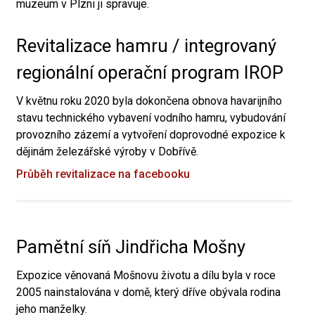
muzeum v Plzni ji spravuje.
Revitalizace hamru / integrovaný
regionální operační program IROP
V květnu roku 2020 byla dokončena obnova havarijního
stavu technického vybavení vodního hamru, vybudování
provozního zázemí a vytvoření doprovodné expozice k
dějinám železářské výroby v Dobřívě.
Průběh revitalizace na facebooku
Pamětní síň Jindřicha Mošny
Expozice věnovaná Mošnovu životu a dílu byla v roce
2005 nainstalována v domě, který dříve obývala rodina
jeho manželky.