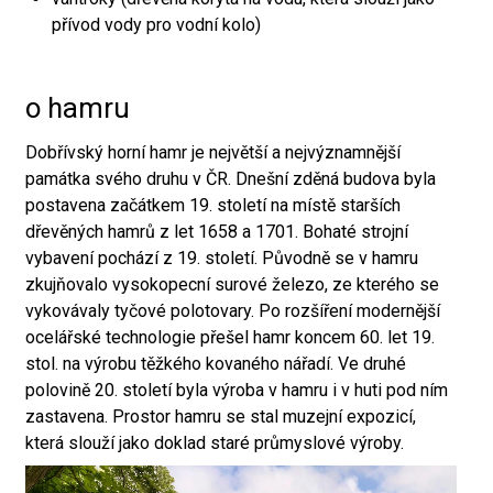
přívod vody pro vodní kolo)
o hamru
Dobřívský horní hamr je největší a nejvýznamnější
památka svého druhu v ČR. Dnešní zděná budova byla
postavena začátkem 19. století na místě starších
dřevěných hamrů z let 1658 a 1701. Bohaté strojní
vybavení pochází z 19. století. Původně se v hamru
zkujňovalo vysokopecní surové železo, ze kterého se
vykovávaly tyčové polotovary. Po rozšíření modernější
ocelářské technologie přešel hamr koncem 60. let 19.
stol. na výrobu těžkého kovaného nářadí. Ve druhé
polovině 20. století byla výroba v hamru i v huti pod ním
zastavena. Prostor hamru se stal muzejní expozicí,
která slouží jako doklad staré průmyslové výroby.