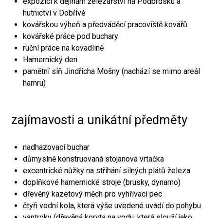
expozici k dějinám železářství na Podbrdsku a
hutnictví v Dobřívě
kovářskou výheň a předváděcí pracoviště kovářů
kovářské práce pod buchary
ruční práce na kovadlině
Hamernický den
pamětní síň Jindřicha Mošny (nachází se mimo areál
hamru)
zajímavosti a unikátní předměty
nadhazovací buchar
důmyslně konstruovaná stojanová vrtačka
excentrické nůžky na stříhání silných plátů železa
doplňkové hamernické stroje (brusky, dynamo)
dřevěný kazetový měch pro vyhřívací pec
čtyři vodní kola, která výše uvedené uvádí do pohybu
vantroky (dřevěná koryta na vodu, která slouží jako