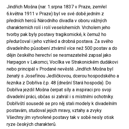
Jindřich Mošna (nar. 1.srpna 1837 v Praze, zemřel
6.května 1911 v Praze) byl ve své době jedním z
předních herců Národního divadla v oboru vážných
charakterních rolí i rolí veseloherních. Vrcholem jeho
tvorby pak byly postavy tragikomické, k čemuž ho
předurčoval i jeho vzhled a drobná postava. Za svého
divadelního působení ztvárnil více než 500 postav a do
dějin českého herectví se nesmazatelně zapsal jako
Harpagon v Lakomci, Vocílka ve Strakonickém dudákovi
nebo principál v Prodané nevěstě. Jindřich Mošna byl
ženatý s Josefínou Jedličkovou, dcerou hospodského a
řezníka z Dobříva č.p. 48 (dnešní Stará hospoda). Do
Dobříva jezdil Mošna čerpat síly a inspiraci pro svoji
divadelní práci, občas si zahrál i s místními ochotníky.
Dobřívští sousedé se pro něj stali modely k divadelním
postavám, studoval jejich mravy, vztahy a zvyky.
Všechny jím vytvořené postavy tak v sobě nesly otisk
ryze českých charakterů.