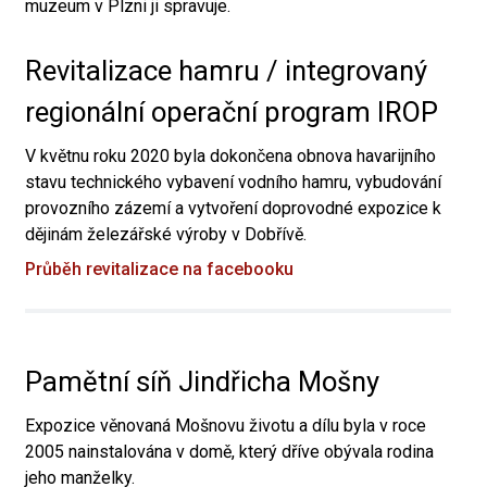
muzeum v Plzni ji spravuje.
Revitalizace hamru / integrovaný
regionální operační program IROP
V květnu roku 2020 byla dokončena obnova havarijního
stavu technického vybavení vodního hamru, vybudování
provozního zázemí a vytvoření doprovodné expozice k
dějinám železářské výroby v Dobřívě.
Průběh revitalizace na facebooku
Pamětní síň Jindřicha Mošny
Expozice věnovaná Mošnovu životu a dílu byla v roce
2005 nainstalována v domě, který dříve obývala rodina
jeho manželky.