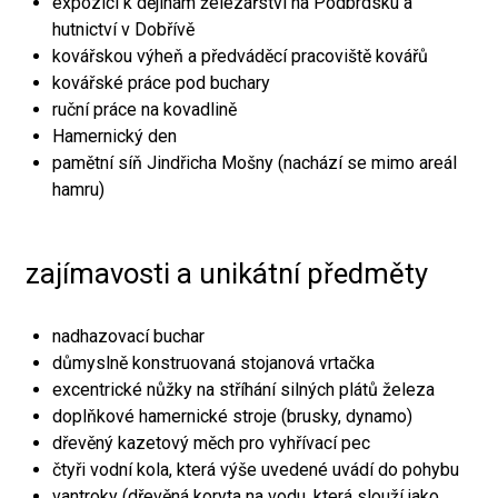
expozici k dějinám železářství na Podbrdsku a
hutnictví v Dobřívě
kovářskou výheň a předváděcí pracoviště kovářů
kovářské práce pod buchary
ruční práce na kovadlině
Hamernický den
pamětní síň Jindřicha Mošny (nachází se mimo areál
hamru)
zajímavosti a unikátní předměty
nadhazovací buchar
důmyslně konstruovaná stojanová vrtačka
excentrické nůžky na stříhání silných plátů železa
doplňkové hamernické stroje (brusky, dynamo)
dřevěný kazetový měch pro vyhřívací pec
čtyři vodní kola, která výše uvedené uvádí do pohybu
vantroky (dřevěná koryta na vodu, která slouží jako