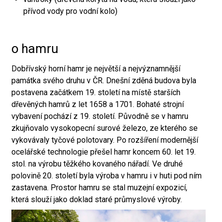
přívod vody pro vodní kolo)
o hamru
Dobřívský horní hamr je největší a nejvýznamnější
památka svého druhu v ČR. Dnešní zděná budova byla
postavena začátkem 19. století na místě starších
dřevěných hamrů z let 1658 a 1701. Bohaté strojní
vybavení pochází z 19. století. Původně se v hamru
zkujňovalo vysokopecní surové železo, ze kterého se
vykovávaly tyčové polotovary. Po rozšíření modernější
ocelářské technologie přešel hamr koncem 60. let 19.
stol. na výrobu těžkého kovaného nářadí. Ve druhé
polovině 20. století byla výroba v hamru i v huti pod ním
zastavena. Prostor hamru se stal muzejní expozicí,
která slouží jako doklad staré průmyslové výroby.