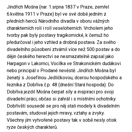
Jindřich Mošna (nar. 1.srpna 1837 v Praze, zemřel
6.května 1911 v Praze) byl ve své době jedním z
předních herců Národního divadla v oboru vážných
charakterních rolí i rolí veseloherních. Vrcholem jeho
tvorby pak byly postavy tragikomické, k čemuž ho
předurčoval i jeho vzhled a drobná postava. Za svého
divadelního působení ztvárnil více než 500 postav a do
dějin českého herectví se nesmazatelně zapsal jako
Harpagon v Lakomci, Vocílka ve Strakonickém dudákovi
nebo principál v Prodané nevěstě. Jindřich Mošna byl
ženatý s Josefínou Jedličkovou, dcerou hospodského a
řezníka z Dobříva č.p. 48 (dnešní Stará hospoda). Do
Dobříva jezdil Mošna čerpat síly a inspiraci pro svoji
divadelní práci, občas si zahrál i s místními ochotníky.
Dobřívští sousedé se pro něj stali modely k divadelním
postavám, studoval jejich mravy, vztahy a zvyky.
Všechny jím vytvořené postavy tak v sobě nesly otisk
ryze českých charakterů.