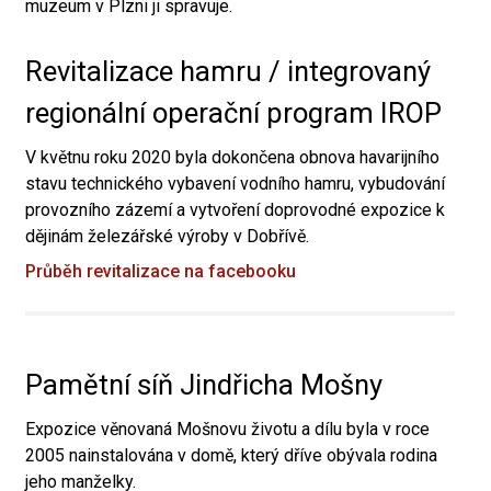
muzeum v Plzni ji spravuje.
Revitalizace hamru / integrovaný
regionální operační program IROP
V květnu roku 2020 byla dokončena obnova havarijního
stavu technického vybavení vodního hamru, vybudování
provozního zázemí a vytvoření doprovodné expozice k
dějinám železářské výroby v Dobřívě.
Průběh revitalizace na facebooku
Pamětní síň Jindřicha Mošny
Expozice věnovaná Mošnovu životu a dílu byla v roce
2005 nainstalována v domě, který dříve obývala rodina
jeho manželky.