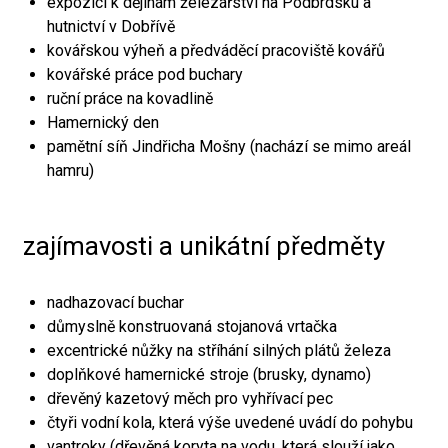
expozici k dějinám železářství na Podbrdsku a
hutnictví v Dobřívě
kovářskou výheň a předváděcí pracoviště kovářů
kovářské práce pod buchary
ruční práce na kovadlině
Hamernický den
pamětní síň Jindřicha Mošny (nachází se mimo areál
hamru)
zajímavosti a unikátní předměty
nadhazovací buchar
důmyslně konstruovaná stojanová vrtačka
excentrické nůžky na stříhání silných plátů železa
doplňkové hamernické stroje (brusky, dynamo)
dřevěný kazetový měch pro vyhřívací pec
čtyři vodní kola, která výše uvedené uvádí do pohybu
vantroky (dřevěná koryta na vodu, která slouží jako