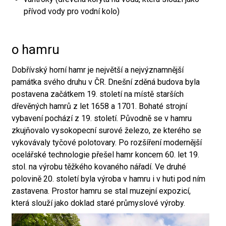
přívod vody pro vodní kolo)
o hamru
Dobřívský horní hamr je největší a nejvýznamnější
památka svého druhu v ČR. Dnešní zděná budova byla
postavena začátkem 19. století na místě starších
dřevěných hamrů z let 1658 a 1701. Bohaté strojní
vybavení pochází z 19. století. Původně se v hamru
zkujňovalo vysokopecní surové železo, ze kterého se
vykovávaly tyčové polotovary. Po rozšíření modernější
ocelářské technologie přešel hamr koncem 60. let 19.
stol. na výrobu těžkého kovaného nářadí. Ve druhé
polovině 20. století byla výroba v hamru i v huti pod ním
zastavena. Prostor hamru se stal muzejní expozicí,
která slouží jako doklad staré průmyslové výroby.