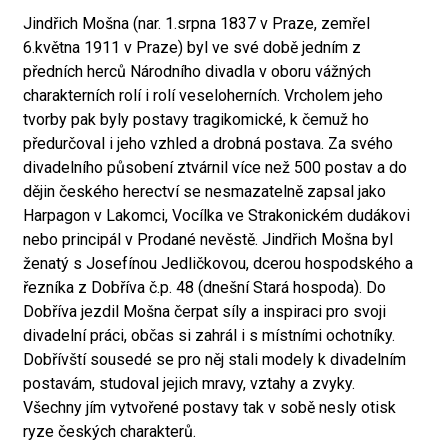
Jindřich Mošna (nar. 1.srpna 1837 v Praze, zemřel
6.května 1911 v Praze) byl ve své době jedním z
předních herců Národního divadla v oboru vážných
charakterních rolí i rolí veseloherních. Vrcholem jeho
tvorby pak byly postavy tragikomické, k čemuž ho
předurčoval i jeho vzhled a drobná postava. Za svého
divadelního působení ztvárnil více než 500 postav a do
dějin českého herectví se nesmazatelně zapsal jako
Harpagon v Lakomci, Vocílka ve Strakonickém dudákovi
nebo principál v Prodané nevěstě. Jindřich Mošna byl
ženatý s Josefínou Jedličkovou, dcerou hospodského a
řezníka z Dobříva č.p. 48 (dnešní Stará hospoda). Do
Dobříva jezdil Mošna čerpat síly a inspiraci pro svoji
divadelní práci, občas si zahrál i s místními ochotníky.
Dobřívští sousedé se pro něj stali modely k divadelním
postavám, studoval jejich mravy, vztahy a zvyky.
Všechny jím vytvořené postavy tak v sobě nesly otisk
ryze českých charakterů.