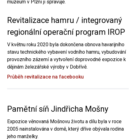
muzeum v Plzni ji spravuje.
Revitalizace hamru / integrovaný
regionální operační program IROP
V květnu roku 2020 byla dokončena obnova havarijního
stavu technického vybavení vodního hamru, vybudování
provozního zázemí a vytvoření doprovodné expozice k
dějinám železářské výroby v Dobřívě.
Průběh revitalizace na facebooku
Pamětní síň Jindřicha Mošny
Expozice věnovaná Mošnovu životu a dílu byla v roce
2005 nainstalována v domě, který dříve obývala rodina
jeho manželky.