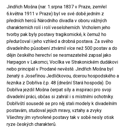
Jindřich Mošna (nar. 1.srpna 1837 v Praze, zemřel
6.května 1911 v Praze) byl ve své době jedním z
předních herců Národního divadla v oboru vážných
charakterních rolí i rolí veseloherních. Vrcholem jeho
tvorby pak byly postavy tragikomické, k čemuž ho
předurčoval i jeho vzhled a drobná postava. Za svého
divadelního působení ztvárnil více než 500 postav a do
dějin českého herectví se nesmazatelně zapsal jako
Harpagon v Lakomci, Vocílka ve Strakonickém dudákovi
nebo principál v Prodané nevěstě. Jindřich Mošna byl
ženatý s Josefínou Jedličkovou, dcerou hospodského a
řezníka z Dobříva č.p. 48 (dnešní Stará hospoda). Do
Dobříva jezdil Mošna čerpat síly a inspiraci pro svoji
divadelní práci, občas si zahrál i s místními ochotníky.
Dobřívští sousedé se pro něj stali modely k divadelním
postavám, studoval jejich mravy, vztahy a zvyky.
Všechny jím vytvořené postavy tak v sobě nesly otisk
ryze českých charakterů.