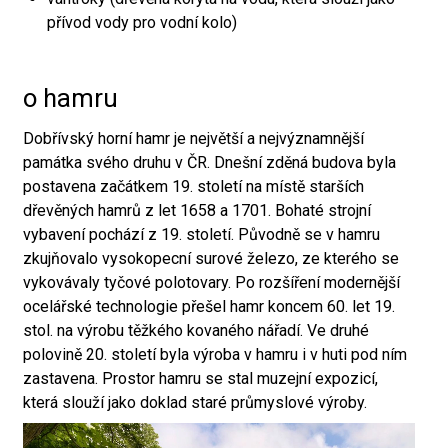
přívod vody pro vodní kolo)
o hamru
Dobřívský horní hamr je největší a nejvýznamnější
památka svého druhu v ČR. Dnešní zděná budova byla
postavena začátkem 19. století na místě starších
dřevěných hamrů z let 1658 a 1701. Bohaté strojní
vybavení pochází z 19. století. Původně se v hamru
zkujňovalo vysokopecní surové železo, ze kterého se
vykovávaly tyčové polotovary. Po rozšíření modernější
ocelářské technologie přešel hamr koncem 60. let 19.
stol. na výrobu těžkého kovaného nářadí. Ve druhé
polovině 20. století byla výroba v hamru i v huti pod ním
zastavena. Prostor hamru se stal muzejní expozicí,
která slouží jako doklad staré průmyslové výroby.