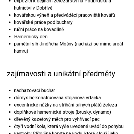
expozici k dějinám železářství na Podbrdsku a
hutnictví v Dobřívě
kovářskou výheň a předváděcí pracoviště kovářů
kovářské práce pod buchary
ruční práce na kovadlině
Hamernický den
pamětní síň Jindřicha Mošny (nachází se mimo areál
hamru)
zajímavosti a unikátní předměty
nadhazovací buchar
důmyslně konstruovaná stojanová vrtačka
excentrické nůžky na stříhání silných plátů železa
doplňkové hamernické stroje (brusky, dynamo)
dřevěný kazetový měch pro vyhřívací pec
čtyři vodní kola, která výše uvedené uvádí do pohybu
vantroky (dřevěná koryta na vodu, která slouží jako