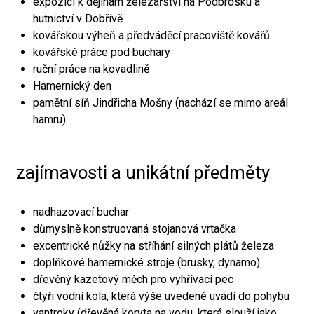
expozici k dějinám železářství na Podbrdsku a
hutnictví v Dobřívě
kovářskou výheň a předváděcí pracoviště kovářů
kovářské práce pod buchary
ruční práce na kovadlině
Hamernický den
pamětní síň Jindřicha Mošny (nachází se mimo areál
hamru)
zajímavosti a unikátní předměty
nadhazovací buchar
důmyslně konstruovaná stojanová vrtačka
excentrické nůžky na stříhání silných plátů železa
doplňkové hamernické stroje (brusky, dynamo)
dřevěný kazetový měch pro vyhřívací pec
čtyři vodní kola, která výše uvedené uvádí do pohybu
vantroky (dřevěná koryta na vodu, která slouží jako