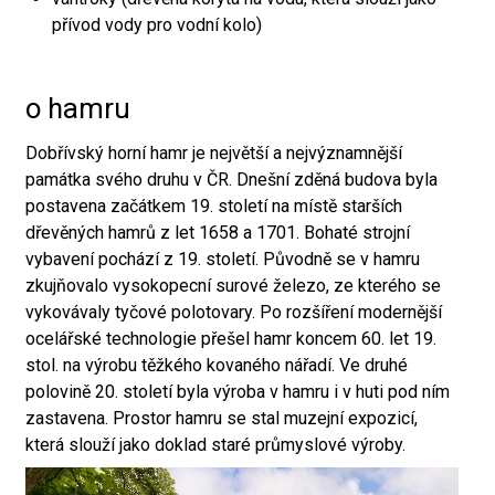
přívod vody pro vodní kolo)
o hamru
Dobřívský horní hamr je největší a nejvýznamnější
památka svého druhu v ČR. Dnešní zděná budova byla
postavena začátkem 19. století na místě starších
dřevěných hamrů z let 1658 a 1701. Bohaté strojní
vybavení pochází z 19. století. Původně se v hamru
zkujňovalo vysokopecní surové železo, ze kterého se
vykovávaly tyčové polotovary. Po rozšíření modernější
ocelářské technologie přešel hamr koncem 60. let 19.
stol. na výrobu těžkého kovaného nářadí. Ve druhé
polovině 20. století byla výroba v hamru i v huti pod ním
zastavena. Prostor hamru se stal muzejní expozicí,
která slouží jako doklad staré průmyslové výroby.