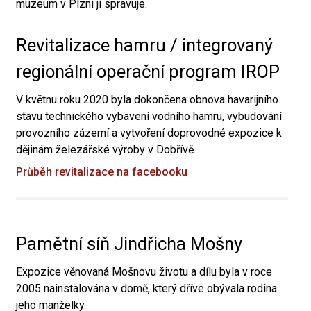
muzeum v Plzni ji spravuje.
Revitalizace hamru / integrovaný
regionální operační program IROP
V květnu roku 2020 byla dokončena obnova havarijního
stavu technického vybavení vodního hamru, vybudování
provozního zázemí a vytvoření doprovodné expozice k
dějinám železářské výroby v Dobřívě.
Průběh revitalizace na facebooku
Pamětní síň Jindřicha Mošny
Expozice věnovaná Mošnovu životu a dílu byla v roce
2005 nainstalována v domě, který dříve obývala rodina
jeho manželky.