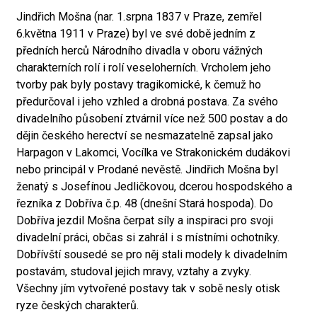
Jindřich Mošna (nar. 1.srpna 1837 v Praze, zemřel
6.května 1911 v Praze) byl ve své době jedním z
předních herců Národního divadla v oboru vážných
charakterních rolí i rolí veseloherních. Vrcholem jeho
tvorby pak byly postavy tragikomické, k čemuž ho
předurčoval i jeho vzhled a drobná postava. Za svého
divadelního působení ztvárnil více než 500 postav a do
dějin českého herectví se nesmazatelně zapsal jako
Harpagon v Lakomci, Vocílka ve Strakonickém dudákovi
nebo principál v Prodané nevěstě. Jindřich Mošna byl
ženatý s Josefínou Jedličkovou, dcerou hospodského a
řezníka z Dobříva č.p. 48 (dnešní Stará hospoda). Do
Dobříva jezdil Mošna čerpat síly a inspiraci pro svoji
divadelní práci, občas si zahrál i s místními ochotníky.
Dobřívští sousedé se pro něj stali modely k divadelním
postavám, studoval jejich mravy, vztahy a zvyky.
Všechny jím vytvořené postavy tak v sobě nesly otisk
ryze českých charakterů.