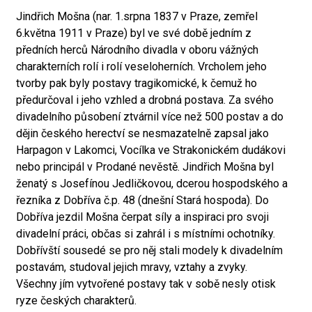
Jindřich Mošna (nar. 1.srpna 1837 v Praze, zemřel
6.května 1911 v Praze) byl ve své době jedním z
předních herců Národního divadla v oboru vážných
charakterních rolí i rolí veseloherních. Vrcholem jeho
tvorby pak byly postavy tragikomické, k čemuž ho
předurčoval i jeho vzhled a drobná postava. Za svého
divadelního působení ztvárnil více než 500 postav a do
dějin českého herectví se nesmazatelně zapsal jako
Harpagon v Lakomci, Vocílka ve Strakonickém dudákovi
nebo principál v Prodané nevěstě. Jindřich Mošna byl
ženatý s Josefínou Jedličkovou, dcerou hospodského a
řezníka z Dobříva č.p. 48 (dnešní Stará hospoda). Do
Dobříva jezdil Mošna čerpat síly a inspiraci pro svoji
divadelní práci, občas si zahrál i s místními ochotníky.
Dobřívští sousedé se pro něj stali modely k divadelním
postavám, studoval jejich mravy, vztahy a zvyky.
Všechny jím vytvořené postavy tak v sobě nesly otisk
ryze českých charakterů.