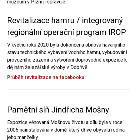
muzeum v Plzni ji spravuje.
Revitalizace hamru / integrovaný
regionální operační program IROP
V květnu roku 2020 byla dokončena obnova havarijního
stavu technického vybavení vodního hamru, vybudování
provozního zázemí a vytvoření doprovodné expozice k
dějinám železářské výroby v Dobřívě.
Průběh revitalizace na facebooku
Pamětní síň Jindřicha Mošny
Expozice věnovaná Mošnovu životu a dílu byla v roce
2005 nainstalována v domě, který dříve obývala rodina
jeho manželky.