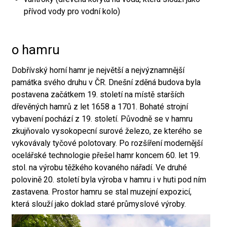
přívod vody pro vodní kolo)
o hamru
Dobřívský horní hamr je největší a nejvýznamnější
památka svého druhu v ČR. Dnešní zděná budova byla
postavena začátkem 19. století na místě starších
dřevěných hamrů z let 1658 a 1701. Bohaté strojní
vybavení pochází z 19. století. Původně se v hamru
zkujňovalo vysokopecní surové železo, ze kterého se
vykovávaly tyčové polotovary. Po rozšíření modernější
ocelářské technologie přešel hamr koncem 60. let 19.
stol. na výrobu těžkého kovaného nářadí. Ve druhé
polovině 20. století byla výroba v hamru i v huti pod ním
zastavena. Prostor hamru se stal muzejní expozicí,
která slouží jako doklad staré průmyslové výroby.