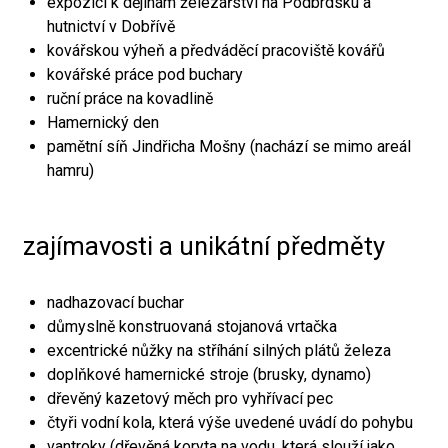
expozici k dějinám železářství na Podbrdsku a
hutnictví v Dobřívě
kovářskou výheň a předváděcí pracoviště kovářů
kovářské práce pod buchary
ruční práce na kovadlině
Hamernický den
pamětní síň Jindřicha Mošny (nachází se mimo areál
hamru)
zajímavosti a unikátní předměty
nadhazovací buchar
důmyslně konstruovaná stojanová vrtačka
excentrické nůžky na stříhání silných plátů železa
doplňkové hamernické stroje (brusky, dynamo)
dřevěný kazetový měch pro vyhřívací pec
čtyři vodní kola, která výše uvedené uvádí do pohybu
vantroky (dřevěná koryta na vodu, která slouží jako