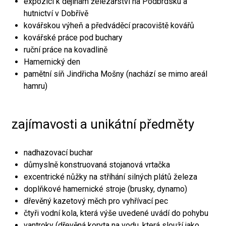
expozici k dějinám železářství na Podbrdsku a
hutnictví v Dobřívě
kovářskou výheň a předváděcí pracoviště kovářů
kovářské práce pod buchary
ruční práce na kovadlině
Hamernický den
pamětní síň Jindřicha Mošny (nachází se mimo areál
hamru)
zajímavosti a unikátní předměty
nadhazovací buchar
důmyslně konstruovaná stojanová vrtačka
excentrické nůžky na stříhání silných plátů železa
doplňkové hamernické stroje (brusky, dynamo)
dřevěný kazetový měch pro vyhřívací pec
čtyři vodní kola, která výše uvedené uvádí do pohybu
vantroky (dřevěná koryta na vodu, která slouží jako