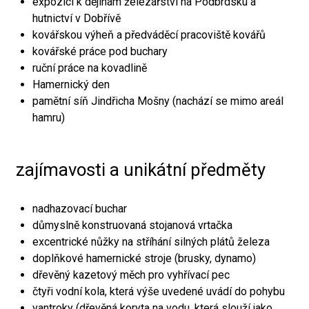
expozici k dějinám železářství na Podbrdsku a
hutnictví v Dobřívě
kovářskou výheň a předváděcí pracoviště kovářů
kovářské práce pod buchary
ruční práce na kovadlině
Hamernický den
pamětní síň Jindřicha Mošny (nachází se mimo areál
hamru)
zajímavosti a unikátní předměty
nadhazovací buchar
důmyslně konstruovaná stojanová vrtačka
excentrické nůžky na stříhání silných plátů železa
doplňkové hamernické stroje (brusky, dynamo)
dřevěný kazetový měch pro vyhřívací pec
čtyři vodní kola, která výše uvedené uvádí do pohybu
vantroky (dřevěná koryta na vodu, která slouží jako