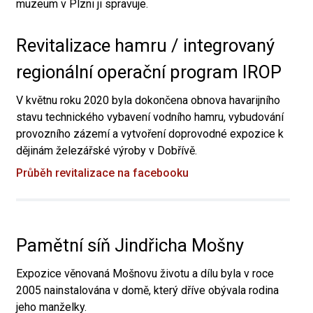
muzeum v Plzni ji spravuje.
Revitalizace hamru / integrovaný
regionální operační program IROP
V květnu roku 2020 byla dokončena obnova havarijního
stavu technického vybavení vodního hamru, vybudování
provozního zázemí a vytvoření doprovodné expozice k
dějinám železářské výroby v Dobřívě.
Průběh revitalizace na facebooku
Pamětní síň Jindřicha Mošny
Expozice věnovaná Mošnovu životu a dílu byla v roce
2005 nainstalována v domě, který dříve obývala rodina
jeho manželky.