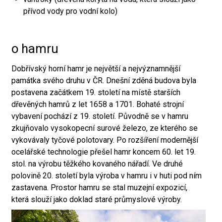
přívod vody pro vodní kolo)
o hamru
Dobřívský horní hamr je největší a nejvýznamnější
památka svého druhu v ČR. Dnešní zděná budova byla
postavena začátkem 19. století na místě starších
dřevěných hamrů z let 1658 a 1701. Bohaté strojní
vybavení pochází z 19. století. Původně se v hamru
zkujňovalo vysokopecní surové železo, ze kterého se
vykovávaly tyčové polotovary. Po rozšíření modernější
ocelářské technologie přešel hamr koncem 60. let 19.
stol. na výrobu těžkého kovaného nářadí. Ve druhé
polovině 20. století byla výroba v hamru i v huti pod ním
zastavena. Prostor hamru se stal muzejní expozicí,
která slouží jako doklad staré průmyslové výroby.