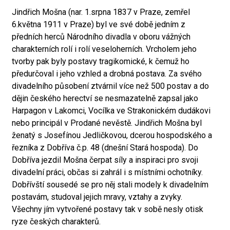
Jindřich Mošna (nar. 1.srpna 1837 v Praze, zemřel
6.května 1911 v Praze) byl ve své době jedním z
předních herců Národního divadla v oboru vážných
charakterních rolí i rolí veseloherních. Vrcholem jeho
tvorby pak byly postavy tragikomické, k čemuž ho
předurčoval i jeho vzhled a drobná postava. Za svého
divadelního působení ztvárnil více než 500 postav a do
dějin českého herectví se nesmazatelně zapsal jako
Harpagon v Lakomci, Vocílka ve Strakonickém dudákovi
nebo principál v Prodané nevěstě. Jindřich Mošna byl
ženatý s Josefínou Jedličkovou, dcerou hospodského a
řezníka z Dobříva č.p. 48 (dnešní Stará hospoda). Do
Dobříva jezdil Mošna čerpat síly a inspiraci pro svoji
divadelní práci, občas si zahrál i s místními ochotníky.
Dobřívští sousedé se pro něj stali modely k divadelním
postavám, studoval jejich mravy, vztahy a zvyky.
Všechny jím vytvořené postavy tak v sobě nesly otisk
ryze českých charakterů.