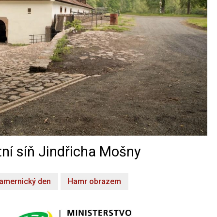
ní síň Jindřicha Mošny
amernický den
Hamr obrazem