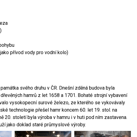
leza
)
 pohybu
 jako přívod vody pro vodní kolo)
ší památka svého druhu v ČR. Dnešní zděná budova byla
 dřevěných hamrů z let 1658 a 1701. Bohaté strojní vybavení
ovalo vysokopecní surové železo, ze kterého se vykovávaly
ské technologie přešel hamr koncem 60. let 19. stol. na
 20. století byla výroba v hamru i v huti pod ním zastavena.
ouží jako doklad staré průmyslové výroby.