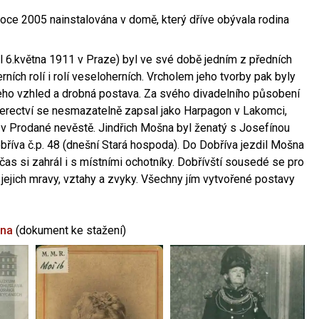
oce 2005 nainstalována v domě, který dříve obývala rodina
l 6.května 1911 v Praze) byl ve své době jedním z předních
ních rolí i rolí veseloherních. Vrcholem jeho tvorby pak byly
jeho vzhled a drobná postava. Za svého divadelního působení
 herectví se nesmazatelně zapsal jako Harpagon v Lakomci,
 v Prodané nevěstě. Jindřich Mošna byl ženatý s Josefínou
říva č.p. 48 (dnešní Stará hospoda). Do Dobříva jezdil Mošna
občas si zahrál i s místními ochotníky. Dobřívští sousedé se pro
 jejich mravy, vztahy a zvyky. Všechny jím vytvořené postavy
šna
(dokument ke stažení)