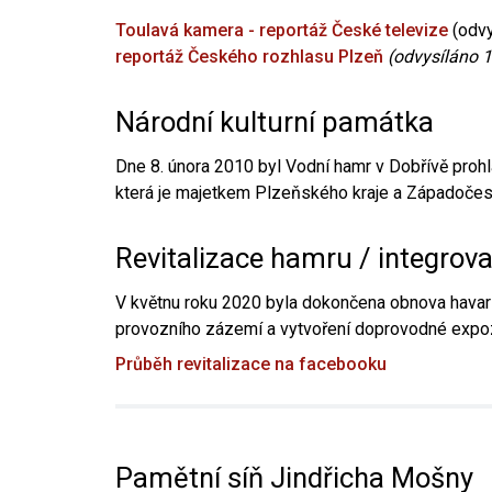
Toulavá kamera - reportáž České televize
(odvy
reportáž Českého rozhlasu Plzeň
(odvysíláno 1
Národní kulturní památka
Dne 8. února 2010 byl Vodní hamr v Dobřívě prohl
která je majetkem Plzeňského kraje a Západočesk
Revitalizace hamru / integrov
V květnu roku 2020 byla dokončena obnova havari
provozního zázemí a vytvoření doprovodné expoz
Průběh revitalizace na facebooku
Pamětní síň Jindřicha Mošny