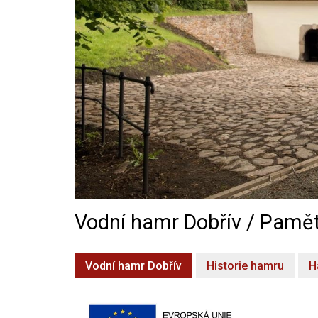
Vodní hamr Dobřív / Pamět
Vodní hamr Dobřív
Historie hamru
H