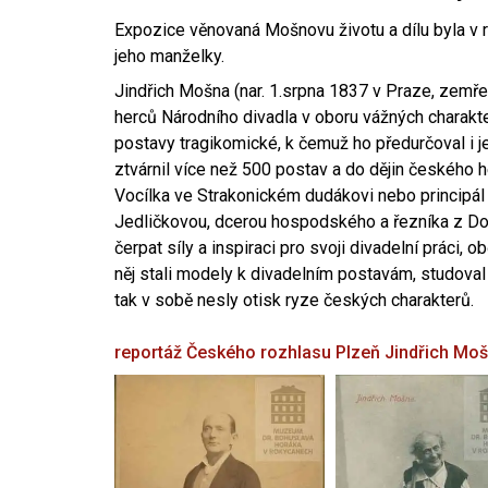
Expozice věnovaná Mošnovu životu a dílu byla v r
jeho manželky.
Jindřich Mošna (nar. 1.srpna 1837 v Praze, zemře
herců Národního divadla v oboru vážných charakter
postavy tragikomické, k čemuž ho předurčoval i 
ztvárnil více než 500 postav a do dějin českého
Vocílka ve Strakonickém dudákovi nebo principál
Jedličkovou, dcerou hospodského a řezníka z Dob
čerpat síly a inspiraci pro svoji divadelní práci, 
něj stali modely k divadelním postavám, studoval
tak v sobě nesly otisk ryze českých charakterů.
reportáž Českého rozhlasu Plzeň
Jindřich Mo