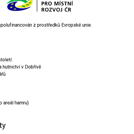
 spolufinancován z prostředků Evropské unie.
toletí
 hutnictví v Dobřívě
ářů
o areál hamru)
ty