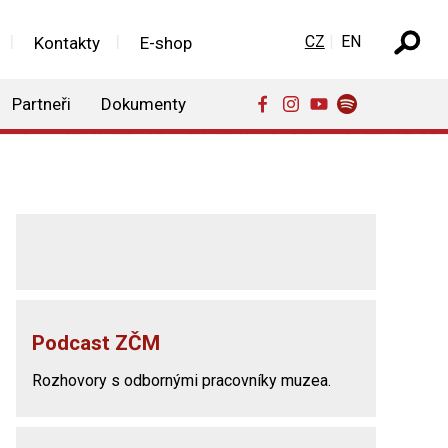
Zvolte jazyk
CZ
EN
Kontakty
E-shop
Partneři
Dokumenty
Podcast ZČM
Rozhovory s odbornými pracovníky muzea.