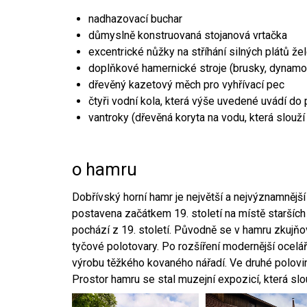
nadhazovací buchar
důmyslně konstruovaná stojanová vrtačka
excentrické nůžky na stříhání silných plátů že
doplňkové hamernické stroje (brusky, dynamo
dřevěný kazetový měch pro vyhřívací pec
čtyři vodní kola, která výše uvedené uvádí do
vantroky (dřevěná koryta na vodu, která slouží
o hamru
Dobřívský horní hamr je největší a nejvýznamněj
postavena začátkem 19. století na místě starších
pochází z 19. století. Původně se v hamru zkujň
tyčové polotovary. Po rozšíření modernější ocelář
výrobu těžkého kovaného nářadí. Ve druhé polovině
Prostor hamru se stal muzejní expozicí, která sl