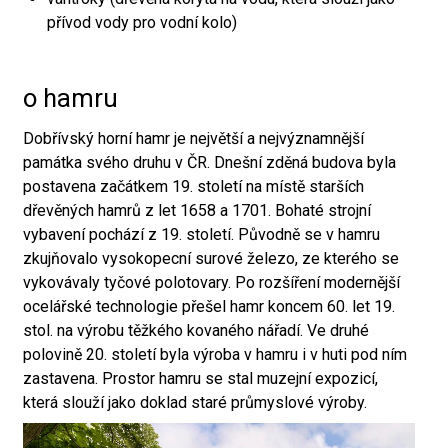
přívod vody pro vodní kolo)
o hamru
Dobřívský horní hamr je největší a nejvýznamnější
památka svého druhu v ČR. Dnešní zděná budova byla
postavena začátkem 19. století na místě starších
dřevěných hamrů z let 1658 a 1701. Bohaté strojní
vybavení pochází z 19. století. Původně se v hamru
zkujňovalo vysokopecní surové železo, ze kterého se
vykovávaly tyčové polotovary. Po rozšíření modernější
ocelářské technologie přešel hamr koncem 60. let 19.
stol. na výrobu těžkého kovaného nářadí. Ve druhé
polovině 20. století byla výroba v hamru i v huti pod ním
zastavena. Prostor hamru se stal muzejní expozicí,
která slouží jako doklad staré průmyslové výroby.