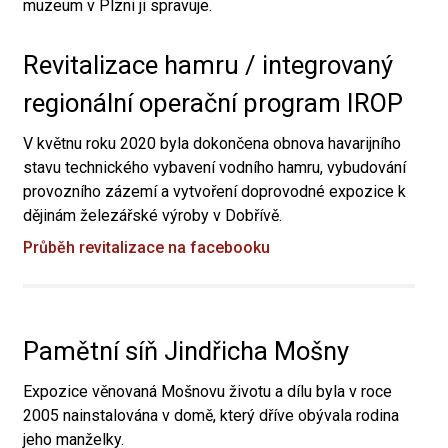
muzeum v Plzni ji spravuje.
Revitalizace hamru / integrovaný
regionální operační program IROP
V květnu roku 2020 byla dokončena obnova havarijního
stavu technického vybavení vodního hamru, vybudování
provozního zázemí a vytvoření doprovodné expozice k
dějinám železářské výroby v Dobřívě.
Průběh revitalizace na facebooku
Pamětní síň Jindřicha Mošny
Expozice věnovaná Mošnovu životu a dílu byla v roce
2005 nainstalována v domě, který dříve obývala rodina
jeho manželky.