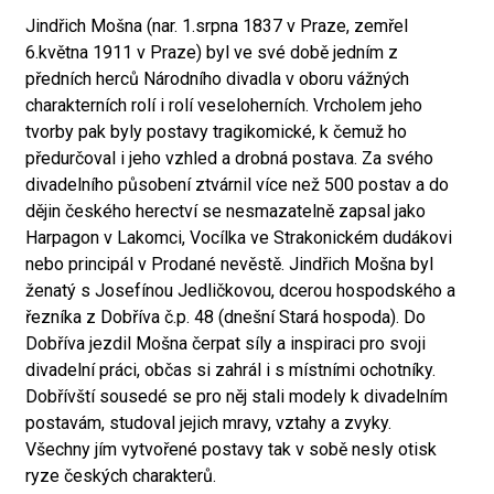
Jindřich Mošna (nar. 1.srpna 1837 v Praze, zemřel
6.května 1911 v Praze) byl ve své době jedním z
předních herců Národního divadla v oboru vážných
charakterních rolí i rolí veseloherních. Vrcholem jeho
tvorby pak byly postavy tragikomické, k čemuž ho
předurčoval i jeho vzhled a drobná postava. Za svého
divadelního působení ztvárnil více než 500 postav a do
dějin českého herectví se nesmazatelně zapsal jako
Harpagon v Lakomci, Vocílka ve Strakonickém dudákovi
nebo principál v Prodané nevěstě. Jindřich Mošna byl
ženatý s Josefínou Jedličkovou, dcerou hospodského a
řezníka z Dobříva č.p. 48 (dnešní Stará hospoda). Do
Dobříva jezdil Mošna čerpat síly a inspiraci pro svoji
divadelní práci, občas si zahrál i s místními ochotníky.
Dobřívští sousedé se pro něj stali modely k divadelním
postavám, studoval jejich mravy, vztahy a zvyky.
Všechny jím vytvořené postavy tak v sobě nesly otisk
ryze českých charakterů.