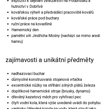
expozici k dějinám železářství na Podbrdsku a
hutnictví v Dobřívě
kovářskou výheň a předváděcí pracoviště kovářů
kovářské práce pod buchary
ruční práce na kovadlině
Hamernický den
pamětní síň Jindřicha Mošny (nachází se mimo areál
hamru)
zajímavosti a unikátní předměty
nadhazovací buchar
důmyslně konstruovaná stojanová vrtačka
excentrické nůžky na stříhání silných plátů železa
doplňkové hamernické stroje (brusky, dynamo)
dřevěný kazetový měch pro vyhřívací pec
čtyři vodní kola, která výše uvedené uvádí do pohybu
vantroky (dřevěná koryta na vodu, která slouží jako