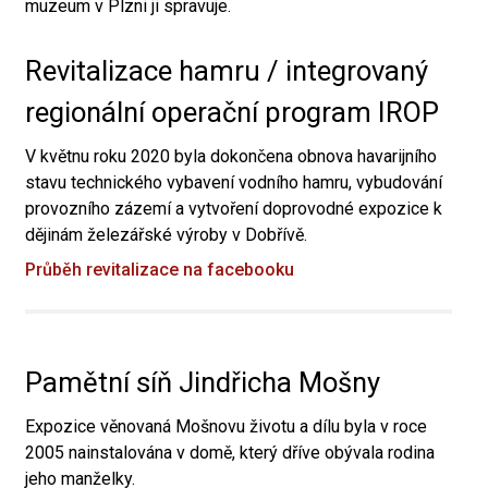
muzeum v Plzni ji spravuje.
Revitalizace hamru / integrovaný
regionální operační program IROP
V květnu roku 2020 byla dokončena obnova havarijního
stavu technického vybavení vodního hamru, vybudování
provozního zázemí a vytvoření doprovodné expozice k
dějinám železářské výroby v Dobřívě.
Průběh revitalizace na facebooku
Pamětní síň Jindřicha Mošny
Expozice věnovaná Mošnovu životu a dílu byla v roce
2005 nainstalována v domě, který dříve obývala rodina
jeho manželky.