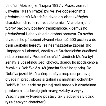
Jindřich Mošna (nar. 1.srpna 1837 v Praze, zemřel
6.května 1911 v Praze) byl ve své době jedním z
předních herců Národního divadla v oboru vážných
charakterních rolí i rolí veseloherních. Vrcholem jeho
tvorby pak byly postavy tragikomické, k čemuž ho
předurčoval i jeho vzhled a drobná postava. Za svého
divadelního působení ztvárnil více než 500 postav a do
dějin českého herectví se nesmazatelně zapsal jako
Harpagon v Lakomci, Vocílka ve Strakonickém dudákovi
nebo principál v Prodané nevěstě. Jindřich Mošna byl
ženatý s Josefínou Jedličkovou, dcerou hospodského a
řezníka z Dobříva č.p. 48 (dnešní Stará hospoda). Do
Dobříva jezdil Mošna čerpat síly a inspiraci pro svoji
divadelní práci, občas si zahrál i s místními ochotníky.
Dobřívští sousedé se pro něj stali modely k divadelním
postavám, studoval jejich mravy, vztahy a zvyky.
Všechny jím vytvořené postavy tak v sobě nesly otisk
ryze českých charakterů.