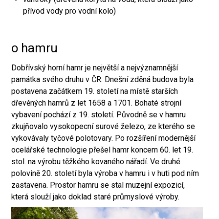
přívod vody pro vodní kolo)
o hamru
Dobřívský horní hamr je největší a nejvýznamnější
památka svého druhu v ČR. Dnešní zděná budova byla
postavena začátkem 19. století na místě starších
dřevěných hamrů z let 1658 a 1701. Bohaté strojní
vybavení pochází z 19. století. Původně se v hamru
zkujňovalo vysokopecní surové železo, ze kterého se
vykovávaly tyčové polotovary. Po rozšíření modernější
ocelářské technologie přešel hamr koncem 60. let 19.
stol. na výrobu těžkého kovaného nářadí. Ve druhé
polovině 20. století byla výroba v hamru i v huti pod ním
zastavena. Prostor hamru se stal muzejní expozicí,
která slouží jako doklad staré průmyslové výroby.