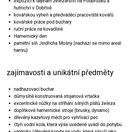
expozici k dějinám železářství na Podbrdsku a
hutnictví v Dobřívě
kovářskou výheň a předváděcí pracoviště kovářů
kovářské práce pod buchary
ruční práce na kovadlině
Hamernický den
pamětní síň Jindřicha Mošny (nachází se mimo areál
hamru)
zajímavosti a unikátní předměty
nadhazovací buchar
důmyslně konstruovaná stojanová vrtačka
excentrické nůžky na stříhání silných plátů železa
doplňkové hamernické stroje (brusky, dynamo)
dřevěný kazetový měch pro vyhřívací pec
čtyři vodní kola, která výše uvedené uvádí do pohybu
vantroky (dřevěná koryta na vodu, která slouží jako