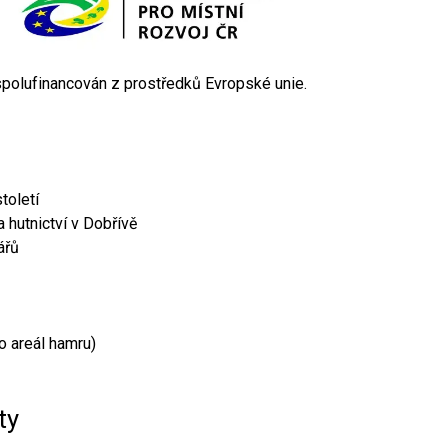
 spolufinancován z prostředků Evropské unie.
toletí
 hutnictví v Dobřívě
ářů
o areál hamru)
ty