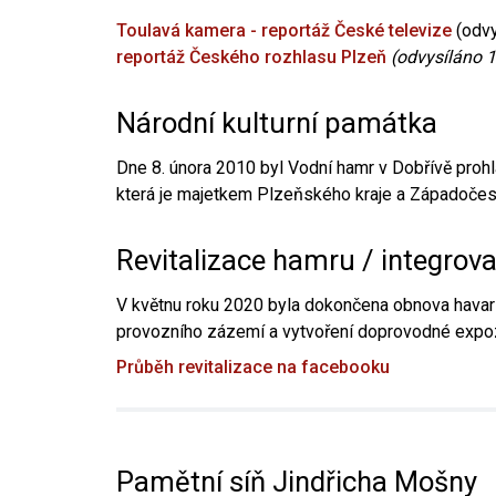
Toulavá kamera - reportáž České televize
(odvy
reportáž Českého rozhlasu Plzeň
(odvysíláno 1
Národní kulturní památka
Dne 8. února 2010 byl Vodní hamr v Dobřívě prohl
která je majetkem Plzeňského kraje a Západočesk
Revitalizace hamru / integrov
V květnu roku 2020 byla dokončena obnova havari
provozního zázemí a vytvoření doprovodné expoz
Průběh revitalizace na facebooku
Pamětní síň Jindřicha Mošny