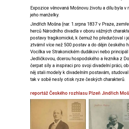
Expozice věnovaná Mošnovu životu a dílu byla v r
jeho manželky.
Jindřich Mošna (nar. 1.srpna 1837 v Praze, zemře
herců Národního divadla v oboru vážných charakter
postavy tragikomické, k čemuž ho předurčoval i 
ztvárnil více než 500 postav a do dějin českého
Vocílka ve Strakonickém dudákovi nebo principál
Jedličkovou, dcerou hospodského a řezníka z Dob
čerpat síly a inspiraci pro svoji divadelní práci, 
něj stali modely k divadelním postavám, studoval
tak v sobě nesly otisk ryze českých charakterů.
reportáž Českého rozhlasu Plzeň
Jindřich Mo