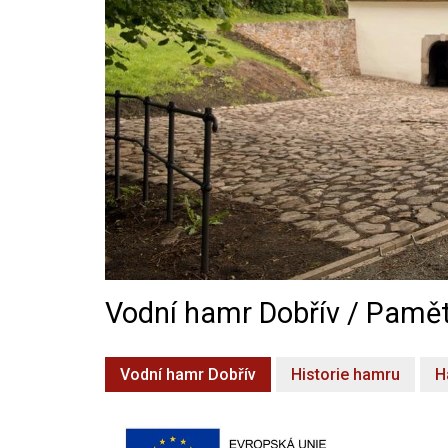
Vodní hamr Dobřív / Pamět
Vodní hamr Dobřív
Historie hamru
H