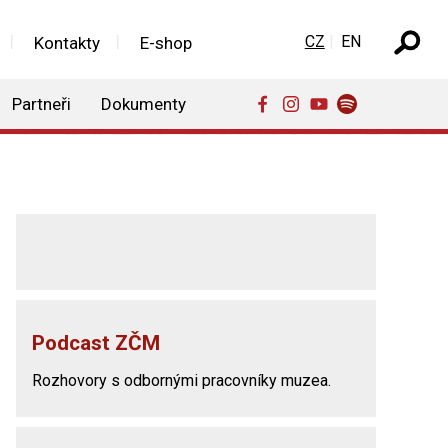
Zvolte jazyk
CZ
EN
Kontakty
E-shop
Partneři
Dokumenty
Podcast ZČM
Rozhovory s odbornými pracovníky muzea.