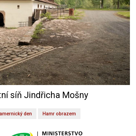
ní síň Jindřicha Mošny
amernický den
Hamr obrazem