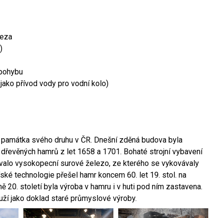
leza
)
 pohybu
 jako přívod vody pro vodní kolo)
ší památka svého druhu v ČR. Dnešní zděná budova byla
 dřevěných hamrů z let 1658 a 1701. Bohaté strojní vybavení
ovalo vysokopecní surové železo, ze kterého se vykovávaly
ské technologie přešel hamr koncem 60. let 19. stol. na
 20. století byla výroba v hamru i v huti pod ním zastavena.
ouží jako doklad staré průmyslové výroby.