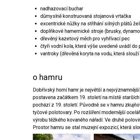
nadhazovací buchar
důmyslně konstruovaná stojanová vrtačka
excentrické nůžky na stříhání silných plátů že
doplňkové hamernické stroje (brusky, dynamo
dřevěný kazetový měch pro vyhřívací pec
čtyři vodní kola, která výše uvedené uvádí do
vantroky (dřevěná koryta na vodu, která slouží
o hamru
Dobřívský horní hamr je největší a nejvýznamněj
postavena začátkem 19. století na místě starších
pochází z 19. století. Původně se v hamru zkujň
tyčové polotovary. Po rozšíření modernější ocelář
výrobu těžkého kovaného nářadí. Ve druhé polovině
Prostor hamru se stal muzejní expozicí, která sl