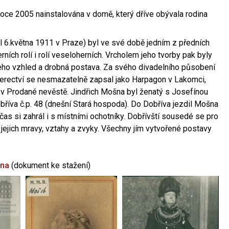
oce 2005 nainstalována v domě, který dříve obývala rodina
l 6.května 1911 v Praze) byl ve své době jedním z předních
ních rolí i rolí veseloherních. Vrcholem jeho tvorby pak byly
jeho vzhled a drobná postava. Za svého divadelního působení
 herectví se nesmazatelně zapsal jako Harpagon v Lakomci,
 v Prodané nevěstě. Jindřich Mošna byl ženatý s Josefínou
říva č.p. 48 (dnešní Stará hospoda). Do Dobříva jezdil Mošna
občas si zahrál i s místními ochotníky. Dobřívští sousedé se pro
 jejich mravy, vztahy a zvyky. Všechny jím vytvořené postavy
šna
(dokument ke stažení)