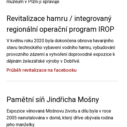
muzeum v Plzni ji spravuje.
Revitalizace hamru / integrovaný
regionální operační program IROP
V květnu roku 2020 byla dokončena obnova havarijního
stavu technického vybavení vodního hamru, vybudování
provozního zázemí a vytvoření doprovodné expozice k
dějinám železářské výroby v Dobřívě.
Průběh revitalizace na facebooku
Pamětní síň Jindřicha Mošny
Expozice věnovaná Mošnovu životu a dílu byla v roce
2005 nainstalována v domě, který dříve obývala rodina
jeho manželky.