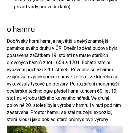
přívod vody pro vodní kolo)
o hamru
Dobřívský horní hamr je největší a nejvýznamnější
památka svého druhu v ČR. Dnešní zděná budova byla
postavena začátkem 19. století na místě starších
dřevěných hamrů z let 1658 a 1701. Bohaté strojní
vybavení pochází z 19. století. Původně se v hamru
zkujňovalo vysokopecní surové železo, ze kterého se
vykovávaly tyčové polotovary. Po rozšíření modernější
ocelářské technologie přešel hamr koncem 60. let 19.
stol. na výrobu těžkého kovaného nářadí. Ve druhé
polovině 20. století byla výroba v hamru i v huti pod ním
zastavena. Prostor hamru se stal muzejní expozicí,
která slouží jako doklad staré průmyslové výroby.