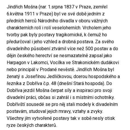
Jindřich Mošna (nar. 1.srpna 1837 v Praze, zemřel
6.května 1911 v Praze) byl ve své době jedním z
předních herců Národního divadla v oboru vážných
charakterních rolí i rolí veseloherních. Vrcholem jeho
tvorby pak byly postavy tragikomické, k čemuž ho
předurčoval i jeho vzhled a drobná postava. Za svého
divadelního působení ztvárnil více než 500 postav a do
dějin českého herectví se nesmazatelně zapsal jako
Harpagon v Lakomci, Vocílka ve Strakonickém dudákovi
nebo principál v Prodané nevěstě. Jindřich Mošna byl
ženatý s Josefínou Jedličkovou, dcerou hospodského a
řezníka z Dobříva č.p. 48 (dnešní Stará hospoda). Do
Dobříva jezdil Mošna čerpat síly a inspiraci pro svoji
divadelní práci, občas si zahrál i s místními ochotníky.
Dobřívští sousedé se pro něj stali modely k divadelním
postavám, studoval jejich mravy, vztahy a zvyky.
Všechny jím vytvořené postavy tak v sobě nesly otisk
ryze českých charakterů.