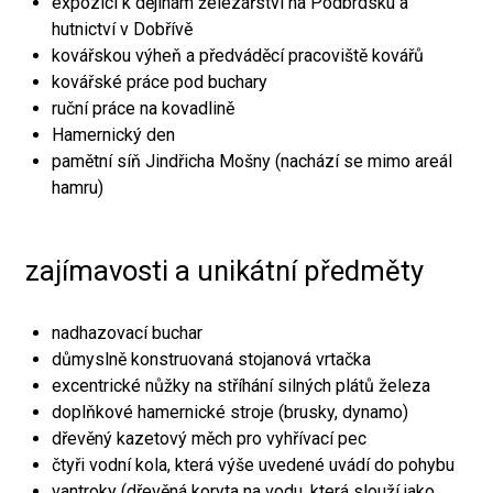
expozici k dějinám železářství na Podbrdsku a
hutnictví v Dobřívě
kovářskou výheň a předváděcí pracoviště kovářů
kovářské práce pod buchary
ruční práce na kovadlině
Hamernický den
pamětní síň Jindřicha Mošny (nachází se mimo areál
hamru)
zajímavosti a unikátní předměty
nadhazovací buchar
důmyslně konstruovaná stojanová vrtačka
excentrické nůžky na stříhání silných plátů železa
doplňkové hamernické stroje (brusky, dynamo)
dřevěný kazetový měch pro vyhřívací pec
čtyři vodní kola, která výše uvedené uvádí do pohybu
vantroky (dřevěná koryta na vodu, která slouží jako