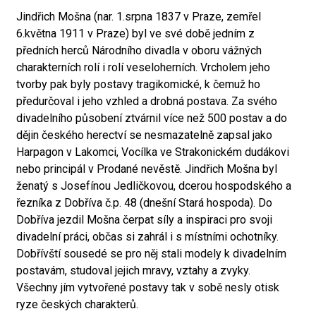
Jindřich Mošna (nar. 1.srpna 1837 v Praze, zemřel
6.května 1911 v Praze) byl ve své době jedním z
předních herců Národního divadla v oboru vážných
charakterních rolí i rolí veseloherních. Vrcholem jeho
tvorby pak byly postavy tragikomické, k čemuž ho
předurčoval i jeho vzhled a drobná postava. Za svého
divadelního působení ztvárnil více než 500 postav a do
dějin českého herectví se nesmazatelně zapsal jako
Harpagon v Lakomci, Vocílka ve Strakonickém dudákovi
nebo principál v Prodané nevěstě. Jindřich Mošna byl
ženatý s Josefínou Jedličkovou, dcerou hospodského a
řezníka z Dobříva č.p. 48 (dnešní Stará hospoda). Do
Dobříva jezdil Mošna čerpat síly a inspiraci pro svoji
divadelní práci, občas si zahrál i s místními ochotníky.
Dobřívští sousedé se pro něj stali modely k divadelním
postavám, studoval jejich mravy, vztahy a zvyky.
Všechny jím vytvořené postavy tak v sobě nesly otisk
ryze českých charakterů.