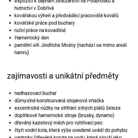
expozici k dějinám železářství na Podbrdsku a
hutnictví v Dobřívě
kovářskou výheň a předváděcí pracoviště kovářů
kovářské práce pod buchary
ruční práce na kovadlině
Hamernický den
pamětní síň Jindřicha Mošny (nachází se mimo areál
hamru)
zajímavosti a unikátní předměty
nadhazovací buchar
důmyslně konstruovaná stojanová vrtačka
excentrické nůžky na stříhání silných plátů železa
doplňkové hamernické stroje (brusky, dynamo)
dřevěný kazetový měch pro vyhřívací pec
čtyři vodní kola, která výše uvedené uvádí do pohybu
vantroky (dřevěná koryta na vodu, která slouží jako