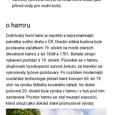
přívod vody pro vodní kolo)
o hamru
Dobřívský horní hamr je největší a nejvýznamnější
památka svého druhu v ČR. Dnešní zděná budova byla
postavena začátkem 19. století na místě starších
dřevěných hamrů z let 1658 a 1701. Bohaté strojní
vybavení pochází z 19. století. Původně se v hamru
zkujňovalo vysokopecní surové železo, ze kterého se
vykovávaly tyčové polotovary. Po rozšíření modernější
ocelářské technologie přešel hamr koncem 60. let 19.
stol. na výrobu těžkého kovaného nářadí. Ve druhé
polovině 20. století byla výroba v hamru i v huti pod ním
zastavena. Prostor hamru se stal muzejní expozicí,
která slouží jako doklad staré průmyslové výroby.