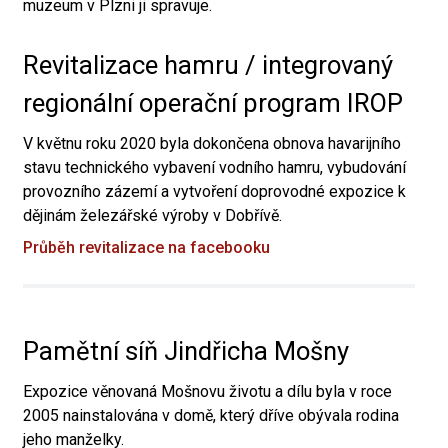
muzeum v Plzni ji spravuje.
Revitalizace hamru / integrovaný
regionální operační program IROP
V květnu roku 2020 byla dokončena obnova havarijního
stavu technického vybavení vodního hamru, vybudování
provozního zázemí a vytvoření doprovodné expozice k
dějinám železářské výroby v Dobřívě.
Průběh revitalizace na facebooku
Pamětní síň Jindřicha Mošny
Expozice věnovaná Mošnovu životu a dílu byla v roce
2005 nainstalována v domě, který dříve obývala rodina
jeho manželky.