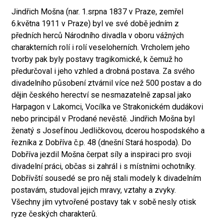
Jindřich Mošna (nar. 1.srpna 1837 v Praze, zemřel
6.května 1911 v Praze) byl ve své době jedním z
předních herců Národního divadla v oboru vážných
charakterních rolí i rolí veseloherních. Vrcholem jeho
tvorby pak byly postavy tragikomické, k čemuž ho
předurčoval i jeho vzhled a drobná postava. Za svého
divadelního působení ztvárnil více než 500 postav a do
dějin českého herectví se nesmazatelně zapsal jako
Harpagon v Lakomci, Vocílka ve Strakonickém dudákovi
nebo principál v Prodané nevěstě. Jindřich Mošna byl
ženatý s Josefínou Jedličkovou, dcerou hospodského a
řezníka z Dobříva č.p. 48 (dnešní Stará hospoda). Do
Dobříva jezdil Mošna čerpat síly a inspiraci pro svoji
divadelní práci, občas si zahrál i s místními ochotníky.
Dobřívští sousedé se pro něj stali modely k divadelním
postavám, studoval jejich mravy, vztahy a zvyky.
Všechny jím vytvořené postavy tak v sobě nesly otisk
ryze českých charakterů.