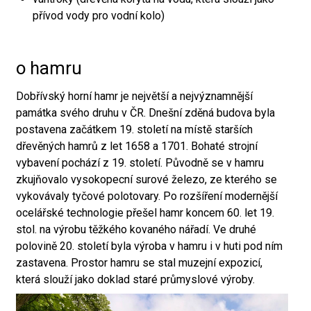
přívod vody pro vodní kolo)
o hamru
Dobřívský horní hamr je největší a nejvýznamnější
památka svého druhu v ČR. Dnešní zděná budova byla
postavena začátkem 19. století na místě starších
dřevěných hamrů z let 1658 a 1701. Bohaté strojní
vybavení pochází z 19. století. Původně se v hamru
zkujňovalo vysokopecní surové železo, ze kterého se
vykovávaly tyčové polotovary. Po rozšíření modernější
ocelářské technologie přešel hamr koncem 60. let 19.
stol. na výrobu těžkého kovaného nářadí. Ve druhé
polovině 20. století byla výroba v hamru i v huti pod ním
zastavena. Prostor hamru se stal muzejní expozicí,
která slouží jako doklad staré průmyslové výroby.