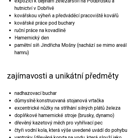
expozici k dějinám železářství na Podbrdsku a
hutnictví v Dobřívě
kovářskou výheň a předváděcí pracoviště kovářů
kovářské práce pod buchary
ruční práce na kovadlině
Hamernický den
pamětní síň Jindřicha Mošny (nachází se mimo areál
hamru)
zajímavosti a unikátní předměty
nadhazovací buchar
důmyslně konstruovaná stojanová vrtačka
excentrické nůžky na stříhání silných plátů železa
doplňkové hamernické stroje (brusky, dynamo)
dřevěný kazetový měch pro vyhřívací pec
čtyři vodní kola, která výše uvedené uvádí do pohybu
vantroky (dřevěná koryta na vodu, která slouží jako