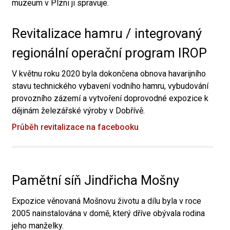
muzeum v Plzni ji spravuje.
Revitalizace hamru / integrovaný
regionální operační program IROP
V květnu roku 2020 byla dokončena obnova havarijního
stavu technického vybavení vodního hamru, vybudování
provozního zázemí a vytvoření doprovodné expozice k
dějinám železářské výroby v Dobřívě.
Průběh revitalizace na facebooku
Pamětní síň Jindřicha Mošny
Expozice věnovaná Mošnovu životu a dílu byla v roce
2005 nainstalována v domě, který dříve obývala rodina
jeho manželky.