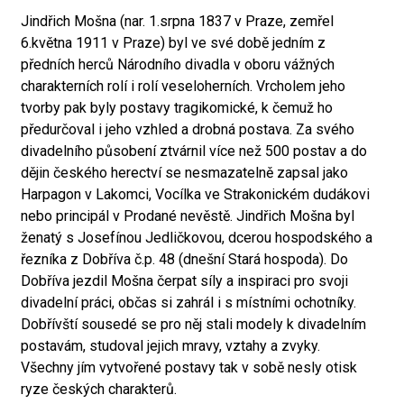
Jindřich Mošna (nar. 1.srpna 1837 v Praze, zemřel
6.května 1911 v Praze) byl ve své době jedním z
předních herců Národního divadla v oboru vážných
charakterních rolí i rolí veseloherních. Vrcholem jeho
tvorby pak byly postavy tragikomické, k čemuž ho
předurčoval i jeho vzhled a drobná postava. Za svého
divadelního působení ztvárnil více než 500 postav a do
dějin českého herectví se nesmazatelně zapsal jako
Harpagon v Lakomci, Vocílka ve Strakonickém dudákovi
nebo principál v Prodané nevěstě. Jindřich Mošna byl
ženatý s Josefínou Jedličkovou, dcerou hospodského a
řezníka z Dobříva č.p. 48 (dnešní Stará hospoda). Do
Dobříva jezdil Mošna čerpat síly a inspiraci pro svoji
divadelní práci, občas si zahrál i s místními ochotníky.
Dobřívští sousedé se pro něj stali modely k divadelním
postavám, studoval jejich mravy, vztahy a zvyky.
Všechny jím vytvořené postavy tak v sobě nesly otisk
ryze českých charakterů.