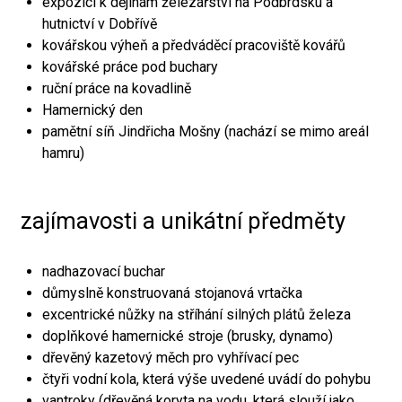
expozici k dějinám železářství na Podbrdsku a
hutnictví v Dobřívě
kovářskou výheň a předváděcí pracoviště kovářů
kovářské práce pod buchary
ruční práce na kovadlině
Hamernický den
pamětní síň Jindřicha Mošny (nachází se mimo areál
hamru)
zajímavosti a unikátní předměty
nadhazovací buchar
důmyslně konstruovaná stojanová vrtačka
excentrické nůžky na stříhání silných plátů železa
doplňkové hamernické stroje (brusky, dynamo)
dřevěný kazetový měch pro vyhřívací pec
čtyři vodní kola, která výše uvedené uvádí do pohybu
vantroky (dřevěná koryta na vodu, která slouží jako