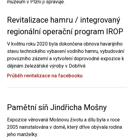
muzeum v Plzni ji spravuje.
Revitalizace hamru / integrovaný
regionální operační program IROP
V květnu roku 2020 byla dokončena obnova havarijního
stavu technického vybavení vodního hamru, vybudování
provozního zázemí a vytvoření doprovodné expozice k
dějinám železářské výroby v Dobřívě.
Průběh revitalizace na facebooku
Pamětní síň Jindřicha Mošny
Expozice věnovaná Mošnovu životu a dílu byla v roce
2005 nainstalována v domě, který dříve obývala rodina
jeho manželky.