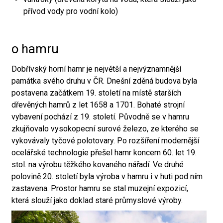
přívod vody pro vodní kolo)
o hamru
Dobřívský horní hamr je největší a nejvýznamnější
památka svého druhu v ČR. Dnešní zděná budova byla
postavena začátkem 19. století na místě starších
dřevěných hamrů z let 1658 a 1701. Bohaté strojní
vybavení pochází z 19. století. Původně se v hamru
zkujňovalo vysokopecní surové železo, ze kterého se
vykovávaly tyčové polotovary. Po rozšíření modernější
ocelářské technologie přešel hamr koncem 60. let 19.
stol. na výrobu těžkého kovaného nářadí. Ve druhé
polovině 20. století byla výroba v hamru i v huti pod ním
zastavena. Prostor hamru se stal muzejní expozicí,
která slouží jako doklad staré průmyslové výroby.