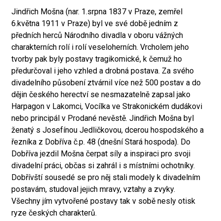
Jindřich Mošna (nar. 1.srpna 1837 v Praze, zemřel
6.května 1911 v Praze) byl ve své době jedním z
předních herců Národního divadla v oboru vážných
charakterních rolí i rolí veseloherních. Vrcholem jeho
tvorby pak byly postavy tragikomické, k čemuž ho
předurčoval i jeho vzhled a drobná postava. Za svého
divadelního působení ztvárnil více než 500 postav a do
dějin českého herectví se nesmazatelně zapsal jako
Harpagon v Lakomci, Vocílka ve Strakonickém dudákovi
nebo principál v Prodané nevěstě. Jindřich Mošna byl
ženatý s Josefínou Jedličkovou, dcerou hospodského a
řezníka z Dobříva č.p. 48 (dnešní Stará hospoda). Do
Dobříva jezdil Mošna čerpat síly a inspiraci pro svoji
divadelní práci, občas si zahrál i s místními ochotníky.
Dobřívští sousedé se pro něj stali modely k divadelním
postavám, studoval jejich mravy, vztahy a zvyky.
Všechny jím vytvořené postavy tak v sobě nesly otisk
ryze českých charakterů.