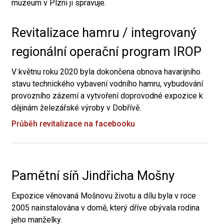
muzeum v Plzni ji spravuje.
Revitalizace hamru / integrovaný
regionální operační program IROP
V květnu roku 2020 byla dokončena obnova havarijního
stavu technického vybavení vodního hamru, vybudování
provozního zázemí a vytvoření doprovodné expozice k
dějinám železářské výroby v Dobřívě.
Průběh revitalizace na facebooku
Pamětní síň Jindřicha Mošny
Expozice věnovaná Mošnovu životu a dílu byla v roce
2005 nainstalována v domě, který dříve obývala rodina
jeho manželky.