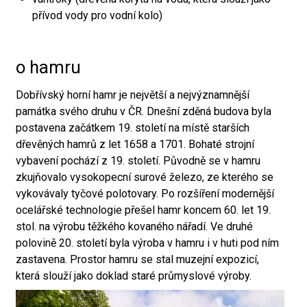
přívod vody pro vodní kolo)
o hamru
Dobřívský horní hamr je největší a nejvýznamnější
památka svého druhu v ČR. Dnešní zděná budova byla
postavena začátkem 19. století na místě starších
dřevěných hamrů z let 1658 a 1701. Bohaté strojní
vybavení pochází z 19. století. Původně se v hamru
zkujňovalo vysokopecní surové železo, ze kterého se
vykovávaly tyčové polotovary. Po rozšíření modernější
ocelářské technologie přešel hamr koncem 60. let 19.
stol. na výrobu těžkého kovaného nářadí. Ve druhé
polovině 20. století byla výroba v hamru i v huti pod ním
zastavena. Prostor hamru se stal muzejní expozicí,
která slouží jako doklad staré průmyslové výroby.