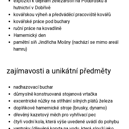
expozici k dějinám železářství na Podbrdsku a
hutnictví v Dobřívě
kovářskou výheň a předváděcí pracoviště kovářů
kovářské práce pod buchary
ruční práce na kovadlině
Hamernický den
pamětní síň Jindřicha Mošny (nachází se mimo areál
hamru)
zajímavosti a unikátní předměty
nadhazovací buchar
důmyslně konstruovaná stojanová vrtačka
excentrické nůžky na stříhání silných plátů železa
doplňkové hamernické stroje (brusky, dynamo)
dřevěný kazetový měch pro vyhřívací pec
čtyři vodní kola, která výše uvedené uvádí do pohybu
vantroky (dřevěná koryta na vodu, která slouží jako