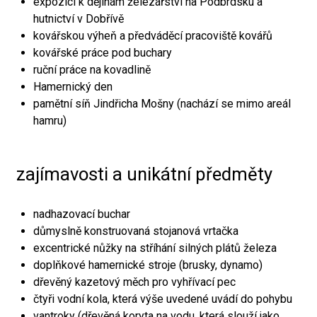
expozici k dějinám železářství na Podbrdsku a
hutnictví v Dobřívě
kovářskou výheň a předváděcí pracoviště kovářů
kovářské práce pod buchary
ruční práce na kovadlině
Hamernický den
pamětní síň Jindřicha Mošny (nachází se mimo areál
hamru)
zajímavosti a unikátní předměty
nadhazovací buchar
důmyslně konstruovaná stojanová vrtačka
excentrické nůžky na stříhání silných plátů železa
doplňkové hamernické stroje (brusky, dynamo)
dřevěný kazetový měch pro vyhřívací pec
čtyři vodní kola, která výše uvedené uvádí do pohybu
vantroky (dřevěná koryta na vodu, která slouží jako