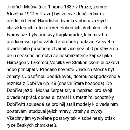
Jindřich Mošna (nar. 1.srpna 1837 v Praze, zemřel
6.května 1911 v Praze) byl ve své době jedním z
předních herců Národního divadla v oboru vážných
charakterních rolí i rolí veseloherních. Vrcholem jeho
tvorby pak byly postavy tragikomické, k čemuž ho
předurčoval i jeho vzhled a drobná postava. Za svého
divadelního působení ztvárnil více než 500 postav a do
dějin českého herectví se nesmazatelně zapsal jako
Harpagon v Lakomci, Vocílka ve Strakonickém dudákovi
nebo principál v Prodané nevěstě. Jindřich Mošna byl
ženatý s Josefínou Jedličkovou, dcerou hospodského a
řezníka z Dobříva č.p. 48 (dnešní Stará hospoda). Do
Dobříva jezdil Mošna čerpat síly a inspiraci pro svoji
divadelní práci, občas si zahrál i s místními ochotníky.
Dobřívští sousedé se pro něj stali modely k divadelním
postavám, studoval jejich mravy, vztahy a zvyky.
Všechny jím vytvořené postavy tak v sobě nesly otisk
ryze českých charakterů.