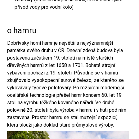
přívod vody pro vodní kolo)
o hamru
Dobřívský horní hamr je největší a nejvýznamnější
památka svého druhu v ČR. Dnešní zděná budova byla
postavena začátkem 19. století na místě starších
dřevěných hamrů z let 1658 a 1701. Bohaté strojní
vybavení pochází z 19. století. Původně se v hamru
zkujňovalo vysokopecní surové železo, ze kterého se
vykovávaly tyčové polotovary. Po rozšíření modernější
ocelářské technologie přešel hamr koncem 60. let 19.
stol. na výrobu těžkého kovaného nářadí. Ve druhé
polovině 20. století byla výroba v hamru i v huti pod ním
zastavena. Prostor hamru se stal muzejní expozicí,
která slouží jako doklad staré průmyslové výroby.