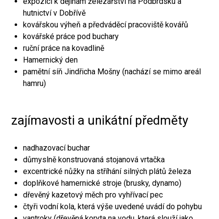
expozici k dějinám železářství na Podbrdsku a
hutnictví v Dobřívě
kovářskou výheň a předváděcí pracoviště kovářů
kovářské práce pod buchary
ruční práce na kovadlině
Hamernický den
pamětní síň Jindřicha Mošny (nachází se mimo areál
hamru)
zajímavosti a unikátní předměty
nadhazovací buchar
důmyslně konstruovaná stojanová vrtačka
excentrické nůžky na stříhání silných plátů železa
doplňkové hamernické stroje (brusky, dynamo)
dřevěný kazetový měch pro vyhřívací pec
čtyři vodní kola, která výše uvedené uvádí do pohybu
vantroky (dřevěná koryta na vodu, která slouží jako