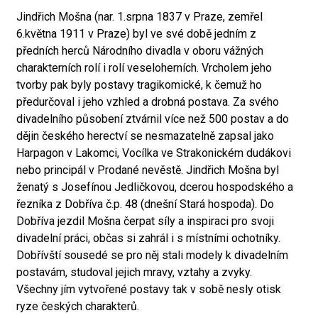
Jindřich Mošna (nar. 1.srpna 1837 v Praze, zemřel
6.května 1911 v Praze) byl ve své době jedním z
předních herců Národního divadla v oboru vážných
charakterních rolí i rolí veseloherních. Vrcholem jeho
tvorby pak byly postavy tragikomické, k čemuž ho
předurčoval i jeho vzhled a drobná postava. Za svého
divadelního působení ztvárnil více než 500 postav a do
dějin českého herectví se nesmazatelně zapsal jako
Harpagon v Lakomci, Vocílka ve Strakonickém dudákovi
nebo principál v Prodané nevěstě. Jindřich Mošna byl
ženatý s Josefínou Jedličkovou, dcerou hospodského a
řezníka z Dobříva č.p. 48 (dnešní Stará hospoda). Do
Dobříva jezdil Mošna čerpat síly a inspiraci pro svoji
divadelní práci, občas si zahrál i s místními ochotníky.
Dobřívští sousedé se pro něj stali modely k divadelním
postavám, studoval jejich mravy, vztahy a zvyky.
Všechny jím vytvořené postavy tak v sobě nesly otisk
ryze českých charakterů.