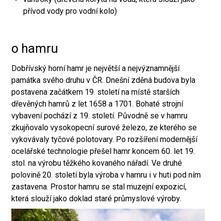
přívod vody pro vodní kolo)
o hamru
Dobřívský horní hamr je největší a nejvýznamnější
památka svého druhu v ČR. Dnešní zděná budova byla
postavena začátkem 19. století na místě starších
dřevěných hamrů z let 1658 a 1701. Bohaté strojní
vybavení pochází z 19. století. Původně se v hamru
zkujňovalo vysokopecní surové železo, ze kterého se
vykovávaly tyčové polotovary. Po rozšíření modernější
ocelářské technologie přešel hamr koncem 60. let 19.
stol. na výrobu těžkého kovaného nářadí. Ve druhé
polovině 20. století byla výroba v hamru i v huti pod ním
zastavena. Prostor hamru se stal muzejní expozicí,
která slouží jako doklad staré průmyslové výroby.