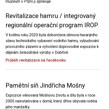
muzeum v Plzni ji spravuje.
Revitalizace hamru / integrovaný
regionální operační program IROP
V květnu roku 2020 byla dokončena obnova havarijního
stavu technického vybavení vodního hamru, vybudování
provozního zázemí a vytvoření doprovodné expozice k
dějinám železářské výroby v Dobřívě.
Průběh revitalizace na facebooku
Pamětní síň Jindřicha Mošny
Expozice věnovaná Mošnovu životu a dílu byla v roce
2005 nainstalována v domě, který dříve obývala rodina
jeho manželky.