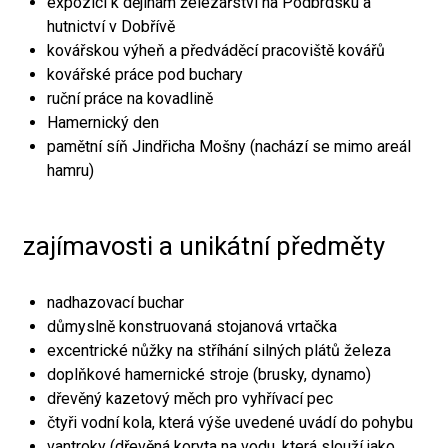
expozici k dějinám železářství na Podbrdsku a
hutnictví v Dobřívě
kovářskou výheň a předváděcí pracoviště kovářů
kovářské práce pod buchary
ruční práce na kovadlině
Hamernický den
pamětní síň Jindřicha Mošny (nachází se mimo areál
hamru)
zajímavosti a unikátní předměty
nadhazovací buchar
důmyslně konstruovaná stojanová vrtačka
excentrické nůžky na stříhání silných plátů železa
doplňkové hamernické stroje (brusky, dynamo)
dřevěný kazetový měch pro vyhřívací pec
čtyři vodní kola, která výše uvedené uvádí do pohybu
vantroky (dřevěná koryta na vodu, která slouží jako