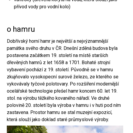
přívod vody pro vodní kolo)
o hamru
Dobřívský horní hamr je největší a nejvýznamnější
památka svého druhu v ČR. Dnešní zděná budova byla
postavena začátkem 19. století na místě starších
dřevěných hamrů z let 1658 a 1701. Bohaté strojní
vybavení pochází z 19. století. Původně se v hamru
zkujňovalo vysokopecní surové železo, ze kterého se
vykovávaly tyčové polotovary. Po rozšíření modernější
ocelářské technologie přešel hamr koncem 60. let 19.
stol. na výrobu těžkého kovaného nářadí. Ve druhé
polovině 20. století byla výroba v hamru i v huti pod ním
zastavena. Prostor hamru se stal muzejní expozicí,
která slouží jako doklad staré průmyslové výroby.