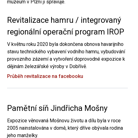
muzeum v Plzni ji spravuje.
Revitalizace hamru / integrovaný
regionální operační program IROP
V květnu roku 2020 byla dokončena obnova havarijního
stavu technického vybavení vodního hamru, vybudování
provozního zázemí a vytvoření doprovodné expozice k
dějinám železářské výroby v Dobřívě.
Průběh revitalizace na facebooku
Pamětní síň Jindřicha Mošny
Expozice věnovaná Mošnovu životu a dílu byla v roce
2005 nainstalována v domě, který dříve obývala rodina
jeho manželky.