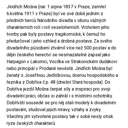
Jindřich Mošna (nar. 1.srpna 1837 v Praze, zemřel
6.května 1911 v Praze) byl ve své době jedním z
předních herců Národního divadla v oboru vážných
charakterních rolí i rolí veseloherních. Vrcholem jeho
tvorby pak byly postavy tragikomické, k čemuž ho
předurčoval i jeho vzhled a drobná postava. Za svého
divadelního působení ztvárnil více než 500 postav a do
dějin českého herectví se nesmazatelně zapsal jako
Harpagon v Lakomci, Vocílka ve Strakonickém dudákovi
nebo principál v Prodané nevěstě. Jindřich Mošna byl
ženatý s Josefínou Jedličkovou, dcerou hospodského a
řezníka z Dobříva č.p. 48 (dnešní Stará hospoda). Do
Dobříva jezdil Mošna čerpat síly a inspiraci pro svoji
divadelní práci, občas si zahrál i s místními ochotníky.
Dobřívští sousedé se pro něj stali modely k divadelním
postavám, studoval jejich mravy, vztahy a zvyky.
Všechny jím vytvořené postavy tak v sobě nesly otisk
ryze českých charakterů.