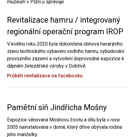
muzeum v Plzni ji spravuje.
Revitalizace hamru / integrovaný
regionální operační program IROP
V květnu roku 2020 byla dokončena obnova havarijního
stavu technického vybavení vodního hamru, vybudování
provozního zázemí a vytvoření doprovodné expozice k
dějinám železářské výroby v Dobřívě.
Průběh revitalizace na facebooku
Pamětní síň Jindřicha Mošny
Expozice věnovaná Mošnovu životu a dílu byla v roce
2005 nainstalována v domě, který dříve obývala rodina
jeho manželky.