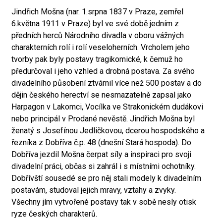
Jindřich Mošna (nar. 1.srpna 1837 v Praze, zemřel
6.května 1911 v Praze) byl ve své době jedním z
předních herců Národního divadla v oboru vážných
charakterních rolí i rolí veseloherních. Vrcholem jeho
tvorby pak byly postavy tragikomické, k čemuž ho
předurčoval i jeho vzhled a drobná postava. Za svého
divadelního působení ztvárnil více než 500 postav a do
dějin českého herectví se nesmazatelně zapsal jako
Harpagon v Lakomci, Vocílka ve Strakonickém dudákovi
nebo principál v Prodané nevěstě. Jindřich Mošna byl
ženatý s Josefínou Jedličkovou, dcerou hospodského a
řezníka z Dobříva č.p. 48 (dnešní Stará hospoda). Do
Dobříva jezdil Mošna čerpat síly a inspiraci pro svoji
divadelní práci, občas si zahrál i s místními ochotníky.
Dobřívští sousedé se pro něj stali modely k divadelním
postavám, studoval jejich mravy, vztahy a zvyky.
Všechny jím vytvořené postavy tak v sobě nesly otisk
ryze českých charakterů.