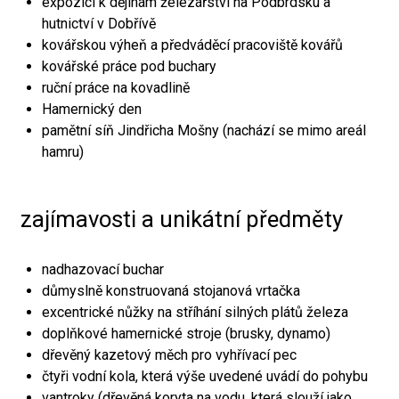
expozici k dějinám železářství na Podbrdsku a
hutnictví v Dobřívě
kovářskou výheň a předváděcí pracoviště kovářů
kovářské práce pod buchary
ruční práce na kovadlině
Hamernický den
pamětní síň Jindřicha Mošny (nachází se mimo areál
hamru)
zajímavosti a unikátní předměty
nadhazovací buchar
důmyslně konstruovaná stojanová vrtačka
excentrické nůžky na stříhání silných plátů železa
doplňkové hamernické stroje (brusky, dynamo)
dřevěný kazetový měch pro vyhřívací pec
čtyři vodní kola, která výše uvedené uvádí do pohybu
vantroky (dřevěná koryta na vodu, která slouží jako