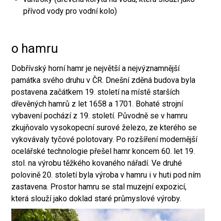
přívod vody pro vodní kolo)
o hamru
Dobřívský horní hamr je největší a nejvýznamnější
památka svého druhu v ČR. Dnešní zděná budova byla
postavena začátkem 19. století na místě starších
dřevěných hamrů z let 1658 a 1701. Bohaté strojní
vybavení pochází z 19. století. Původně se v hamru
zkujňovalo vysokopecní surové železo, ze kterého se
vykovávaly tyčové polotovary. Po rozšíření modernější
ocelářské technologie přešel hamr koncem 60. let 19.
stol. na výrobu těžkého kovaného nářadí. Ve druhé
polovině 20. století byla výroba v hamru i v huti pod ním
zastavena. Prostor hamru se stal muzejní expozicí,
která slouží jako doklad staré průmyslové výroby.