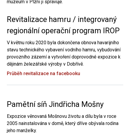
muzeum v Plzni ji spravuje.
Revitalizace hamru / integrovaný
regionální operační program IROP
V květnu roku 2020 byla dokončena obnova havarijního
stavu technického vybavení vodního hamru, vybudování
provozního zázemí a vytvoření doprovodné expozice k
dějinám železářské výroby v Dobřívě.
Průběh revitalizace na facebooku
Pamětní síň Jindřicha Mošny
Expozice věnovaná Mošnovu životu a dílu byla v roce
2005 nainstalována v domě, který dříve obývala rodina
jeho manželky.