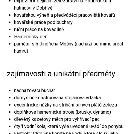
expozici k dějinám železářství na Podbrdsku a
hutnictví v Dobřívě
kovářskou výheň a předváděcí pracoviště kovářů
kovářské práce pod buchary
ruční práce na kovadlině
Hamernický den
pamětní síň Jindřicha Mošny (nachází se mimo areál
hamru)
zajímavosti a unikátní předměty
nadhazovací buchar
důmyslně konstruovaná stojanová vrtačka
excentrické nůžky na stříhání silných plátů železa
doplňkové hamernické stroje (brusky, dynamo)
dřevěný kazetový měch pro vyhřívací pec
čtyři vodní kola, která výše uvedené uvádí do pohybu
vantroky (dřevěná koryta na vodu, která slouží jako