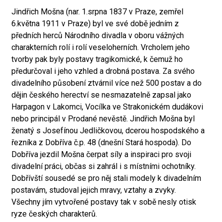
Jindřich Mošna (nar. 1.srpna 1837 v Praze, zemřel
6.května 1911 v Praze) byl ve své době jedním z
předních herců Národního divadla v oboru vážných
charakterních rolí i rolí veseloherních. Vrcholem jeho
tvorby pak byly postavy tragikomické, k čemuž ho
předurčoval i jeho vzhled a drobná postava. Za svého
divadelního působení ztvárnil více než 500 postav a do
dějin českého herectví se nesmazatelně zapsal jako
Harpagon v Lakomci, Vocílka ve Strakonickém dudákovi
nebo principál v Prodané nevěstě. Jindřich Mošna byl
ženatý s Josefínou Jedličkovou, dcerou hospodského a
řezníka z Dobříva č.p. 48 (dnešní Stará hospoda). Do
Dobříva jezdil Mošna čerpat síly a inspiraci pro svoji
divadelní práci, občas si zahrál i s místními ochotníky.
Dobřívští sousedé se pro něj stali modely k divadelním
postavám, studoval jejich mravy, vztahy a zvyky.
Všechny jím vytvořené postavy tak v sobě nesly otisk
ryze českých charakterů.