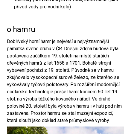
přívod vody pro vodní kolo)
o hamru
Dobřívský horní hamr je největší a nejvýznamnější
památka svého druhu v ČR. Dnešní zděná budova byla
postavena začátkem 19. století na místě starších
dřevěných hamrů z let 1658 a 1701. Bohaté strojní
vybavení pochází z 19. století. Původně se v hamru
zkujňovalo vysokopecní surové železo, ze kterého se
vykovávaly tyčové polotovary. Po rozšíření modernější
ocelářské technologie přešel hamr koncem 60. let 19.
stol. na výrobu těžkého kovaného nářadí. Ve druhé
polovině 20. století byla výroba v hamru i v huti pod ním
zastavena. Prostor hamru se stal muzejní expozicí,
která slouží jako doklad staré průmyslové výroby.