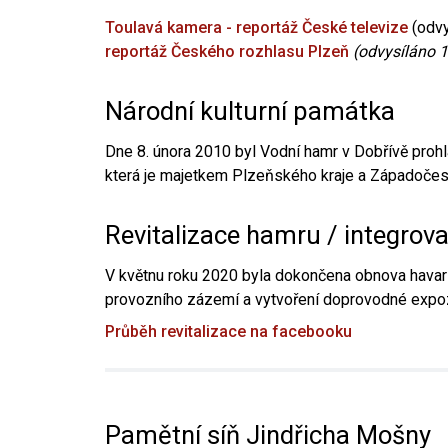
Toulavá kamera - reportáž České televize
(odvy
reportáž Českého rozhlasu Plzeň
(odvysíláno 1
Národní kulturní památka
Dne 8. února 2010 byl Vodní hamr v Dobřívě prohl
která je majetkem Plzeňského kraje a Západočesk
Revitalizace hamru / integrov
V květnu roku 2020 byla dokončena obnova havari
provozního zázemí a vytvoření doprovodné expoz
Průběh revitalizace na facebooku
Pamětní síň Jindřicha Mošny