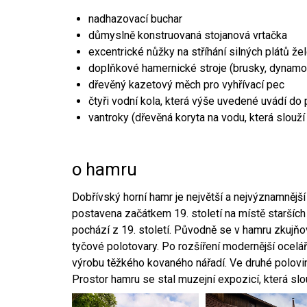
nadhazovací buchar
důmyslně konstruovaná stojanová vrtačka
excentrické nůžky na stříhání silných plátů že
doplňkové hamernické stroje (brusky, dynamo
dřevěný kazetový měch pro vyhřívací pec
čtyři vodní kola, která výše uvedené uvádí do
vantroky (dřevěná koryta na vodu, která slouží
o hamru
Dobřívský horní hamr je největší a nejvýznamněj
postavena začátkem 19. století na místě starších
pochází z 19. století. Původně se v hamru zkujň
tyčové polotovary. Po rozšíření modernější ocelář
výrobu těžkého kovaného nářadí. Ve druhé polovině
Prostor hamru se stal muzejní expozicí, která sl