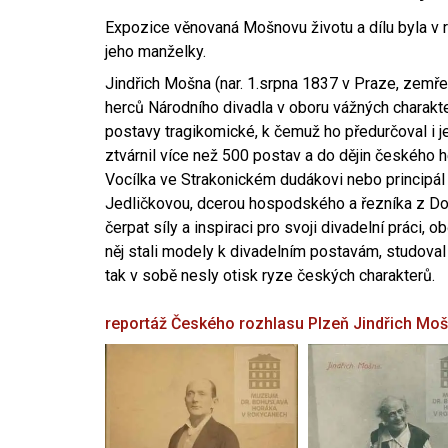
Expozice věnovaná Mošnovu životu a dílu byla v r
jeho manželky.
Jindřich Mošna (nar. 1.srpna 1837 v Praze, zemře
herců Národního divadla v oboru vážných charakter
postavy tragikomické, k čemuž ho předurčoval i 
ztvárnil více než 500 postav a do dějin českého
Vocílka ve Strakonickém dudákovi nebo principál
Jedličkovou, dcerou hospodského a řezníka z Dob
čerpat síly a inspiraci pro svoji divadelní práci, 
něj stali modely k divadelním postavám, studoval
tak v sobě nesly otisk ryze českých charakterů.
reportáž Českého rozhlasu Plzeň
Jindřich Mo