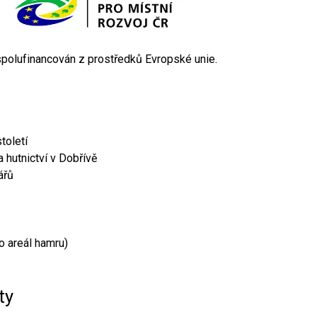
 spolufinancován z prostředků Evropské unie.
toletí
 hutnictví v Dobřívě
ářů
o areál hamru)
ty