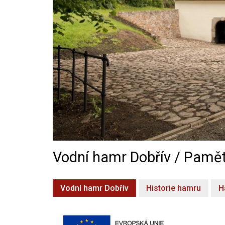
Vodní hamr Dobřív / Pamět
Vodní hamr Dobřív
Historie hamru
H