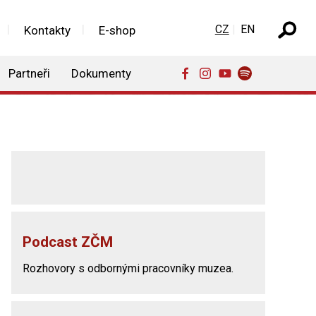
Zvolte jazyk
CZ
EN
Kontakty
E-shop
Partneři
Dokumenty
Podcast ZČM
Rozhovory s odbornými pracovníky muzea.