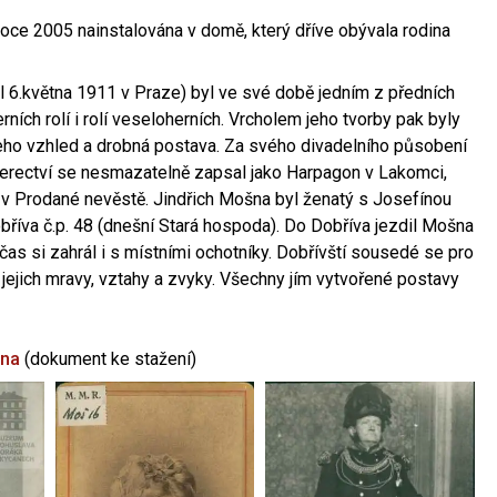
oce 2005 nainstalována v domě, který dříve obývala rodina
l 6.května 1911 v Praze) byl ve své době jedním z předních
ních rolí i rolí veseloherních. Vrcholem jeho tvorby pak byly
jeho vzhled a drobná postava. Za svého divadelního působení
 herectví se nesmazatelně zapsal jako Harpagon v Lakomci,
 v Prodané nevěstě. Jindřich Mošna byl ženatý s Josefínou
říva č.p. 48 (dnešní Stará hospoda). Do Dobříva jezdil Mošna
občas si zahrál i s místními ochotníky. Dobřívští sousedé se pro
 jejich mravy, vztahy a zvyky. Všechny jím vytvořené postavy
šna
(dokument ke stažení)