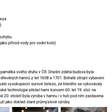
leza
)
 pohybu
 jako přívod vody pro vodní kolo)
ší památka svého druhu v ČR. Dnešní zděná budova byla
 dřevěných hamrů z let 1658 a 1701. Bohaté strojní vybavení
ovalo vysokopecní surové železo, ze kterého se vykovávaly
ské technologie přešel hamr koncem 60. let 19. stol. na
 20. století byla výroba v hamru i v huti pod ním zastavena.
ouží jako doklad staré průmyslové výroby.