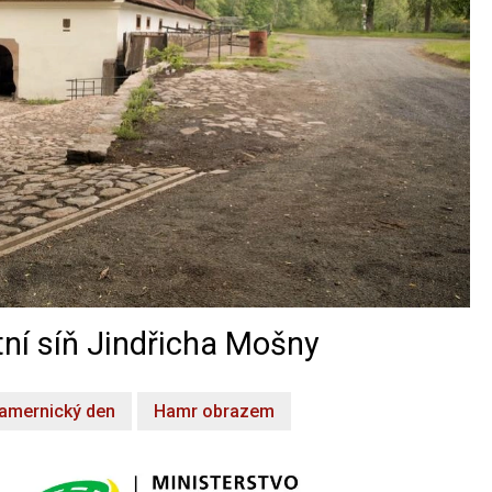
ní síň Jindřicha Mošny
amernický den
Hamr obrazem