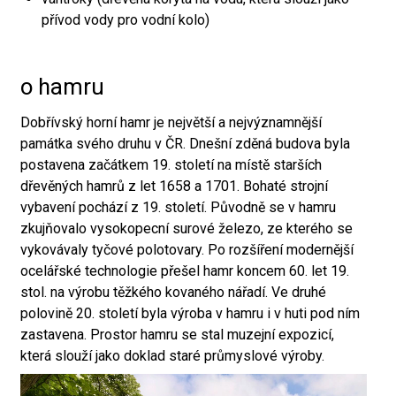
přívod vody pro vodní kolo)
o hamru
Dobřívský horní hamr je největší a nejvýznamnější
památka svého druhu v ČR. Dnešní zděná budova byla
postavena začátkem 19. století na místě starších
dřevěných hamrů z let 1658 a 1701. Bohaté strojní
vybavení pochází z 19. století. Původně se v hamru
zkujňovalo vysokopecní surové železo, ze kterého se
vykovávaly tyčové polotovary. Po rozšíření modernější
ocelářské technologie přešel hamr koncem 60. let 19.
stol. na výrobu těžkého kovaného nářadí. Ve druhé
polovině 20. století byla výroba v hamru i v huti pod ním
zastavena. Prostor hamru se stal muzejní expozicí,
která slouží jako doklad staré průmyslové výroby.