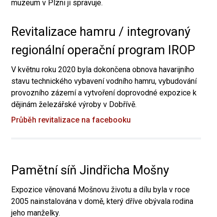
muzeum v Plzni ji spravuje.
Revitalizace hamru / integrovaný
regionální operační program IROP
V květnu roku 2020 byla dokončena obnova havarijního
stavu technického vybavení vodního hamru, vybudování
provozního zázemí a vytvoření doprovodné expozice k
dějinám železářské výroby v Dobřívě.
Průběh revitalizace na facebooku
Pamětní síň Jindřicha Mošny
Expozice věnovaná Mošnovu životu a dílu byla v roce
2005 nainstalována v domě, který dříve obývala rodina
jeho manželky.