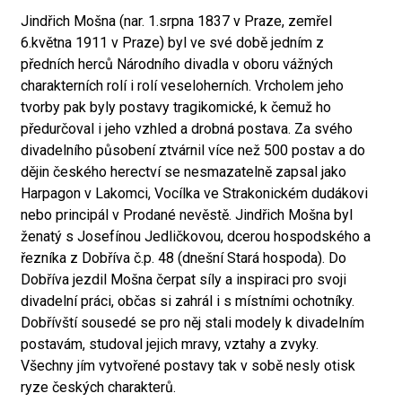
Jindřich Mošna (nar. 1.srpna 1837 v Praze, zemřel
6.května 1911 v Praze) byl ve své době jedním z
předních herců Národního divadla v oboru vážných
charakterních rolí i rolí veseloherních. Vrcholem jeho
tvorby pak byly postavy tragikomické, k čemuž ho
předurčoval i jeho vzhled a drobná postava. Za svého
divadelního působení ztvárnil více než 500 postav a do
dějin českého herectví se nesmazatelně zapsal jako
Harpagon v Lakomci, Vocílka ve Strakonickém dudákovi
nebo principál v Prodané nevěstě. Jindřich Mošna byl
ženatý s Josefínou Jedličkovou, dcerou hospodského a
řezníka z Dobříva č.p. 48 (dnešní Stará hospoda). Do
Dobříva jezdil Mošna čerpat síly a inspiraci pro svoji
divadelní práci, občas si zahrál i s místními ochotníky.
Dobřívští sousedé se pro něj stali modely k divadelním
postavám, studoval jejich mravy, vztahy a zvyky.
Všechny jím vytvořené postavy tak v sobě nesly otisk
ryze českých charakterů.