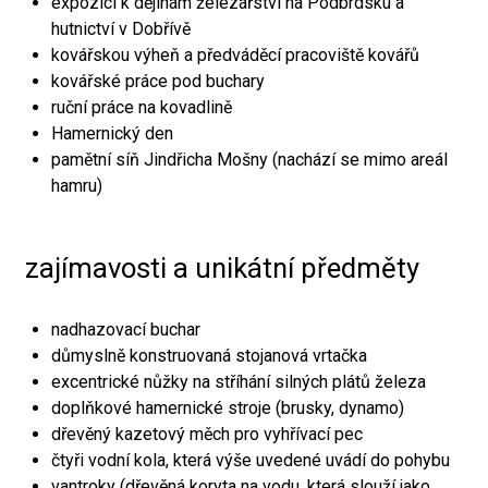
expozici k dějinám železářství na Podbrdsku a
hutnictví v Dobřívě
kovářskou výheň a předváděcí pracoviště kovářů
kovářské práce pod buchary
ruční práce na kovadlině
Hamernický den
pamětní síň Jindřicha Mošny (nachází se mimo areál
hamru)
zajímavosti a unikátní předměty
nadhazovací buchar
důmyslně konstruovaná stojanová vrtačka
excentrické nůžky na stříhání silných plátů železa
doplňkové hamernické stroje (brusky, dynamo)
dřevěný kazetový měch pro vyhřívací pec
čtyři vodní kola, která výše uvedené uvádí do pohybu
vantroky (dřevěná koryta na vodu, která slouží jako