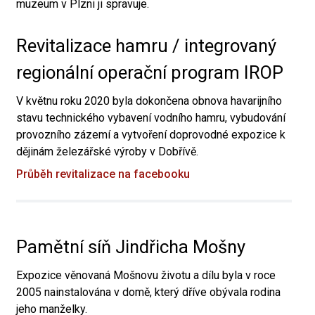
muzeum v Plzni ji spravuje.
Revitalizace hamru / integrovaný
regionální operační program IROP
V květnu roku 2020 byla dokončena obnova havarijního
stavu technického vybavení vodního hamru, vybudování
provozního zázemí a vytvoření doprovodné expozice k
dějinám železářské výroby v Dobřívě.
Průběh revitalizace na facebooku
Pamětní síň Jindřicha Mošny
Expozice věnovaná Mošnovu životu a dílu byla v roce
2005 nainstalována v domě, který dříve obývala rodina
jeho manželky.