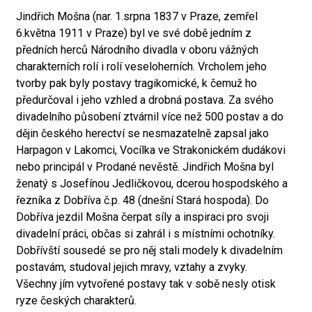
Jindřich Mošna (nar. 1.srpna 1837 v Praze, zemřel
6.května 1911 v Praze) byl ve své době jedním z
předních herců Národního divadla v oboru vážných
charakterních rolí i rolí veseloherních. Vrcholem jeho
tvorby pak byly postavy tragikomické, k čemuž ho
předurčoval i jeho vzhled a drobná postava. Za svého
divadelního působení ztvárnil více než 500 postav a do
dějin českého herectví se nesmazatelně zapsal jako
Harpagon v Lakomci, Vocílka ve Strakonickém dudákovi
nebo principál v Prodané nevěstě. Jindřich Mošna byl
ženatý s Josefínou Jedličkovou, dcerou hospodského a
řezníka z Dobříva č.p. 48 (dnešní Stará hospoda). Do
Dobříva jezdil Mošna čerpat síly a inspiraci pro svoji
divadelní práci, občas si zahrál i s místními ochotníky.
Dobřívští sousedé se pro něj stali modely k divadelním
postavám, studoval jejich mravy, vztahy a zvyky.
Všechny jím vytvořené postavy tak v sobě nesly otisk
ryze českých charakterů.