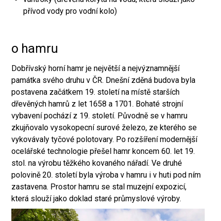
přívod vody pro vodní kolo)
o hamru
Dobřívský horní hamr je největší a nejvýznamnější
památka svého druhu v ČR. Dnešní zděná budova byla
postavena začátkem 19. století na místě starších
dřevěných hamrů z let 1658 a 1701. Bohaté strojní
vybavení pochází z 19. století. Původně se v hamru
zkujňovalo vysokopecní surové železo, ze kterého se
vykovávaly tyčové polotovary. Po rozšíření modernější
ocelářské technologie přešel hamr koncem 60. let 19.
stol. na výrobu těžkého kovaného nářadí. Ve druhé
polovině 20. století byla výroba v hamru i v huti pod ním
zastavena. Prostor hamru se stal muzejní expozicí,
která slouží jako doklad staré průmyslové výroby.