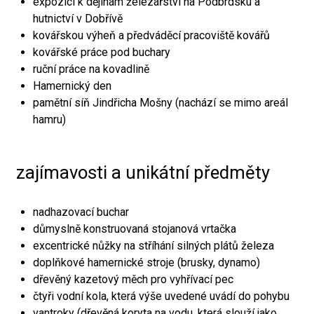
expozici k dějinám železářství na Podbrdsku a
hutnictví v Dobřívě
kovářskou výheň a předváděcí pracoviště kovářů
kovářské práce pod buchary
ruční práce na kovadlině
Hamernický den
pamětní síň Jindřicha Mošny (nachází se mimo areál
hamru)
zajímavosti a unikátní předměty
nadhazovací buchar
důmyslně konstruovaná stojanová vrtačka
excentrické nůžky na stříhání silných plátů železa
doplňkové hamernické stroje (brusky, dynamo)
dřevěný kazetový měch pro vyhřívací pec
čtyři vodní kola, která výše uvedené uvádí do pohybu
vantroky (dřevěná koryta na vodu, která slouží jako