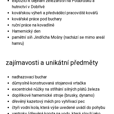
expozici k dějinám železářství na Podbrdsku a
hutnictví v Dobřívě
kovářskou výheň a předváděcí pracoviště kovářů
kovářské práce pod buchary
ruční práce na kovadlině
Hamernický den
pamětní síň Jindřicha Mošny (nachází se mimo areál
hamru)
zajímavosti a unikátní předměty
nadhazovací buchar
důmyslně konstruovaná stojanová vrtačka
excentrické nůžky na stříhání silných plátů železa
doplňkové hamernické stroje (brusky, dynamo)
dřevěný kazetový měch pro vyhřívací pec
čtyři vodní kola, která výše uvedené uvádí do pohybu
vantroky (dřevěná koryta na vodu, která slouží jako