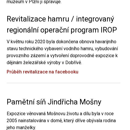
muzeum v Plzni ji spravuje.
Revitalizace hamru / integrovaný
regionální operační program IROP
V květnu roku 2020 byla dokončena obnova havarijního
stavu technického vybavení vodního hamru, vybudování
provozního zázemí a vytvoření doprovodné expozice k
dějinám železářské výroby v Dobřívě.
Průběh revitalizace na facebooku
Pamětní síň Jindřicha Mošny
Expozice věnovaná Mošnovu životu a dílu byla v roce
2005 nainstalována v domě, který dříve obývala rodina
jeho manželky.