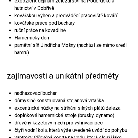
expozici k dějinám železářství na Podbrdsku a
hutnictví v Dobřívě
kovářskou výheň a předváděcí pracoviště kovářů
kovářské práce pod buchary
ruční práce na kovadlině
Hamernický den
pamětní síň Jindřicha Mošny (nachází se mimo areál
hamru)
zajímavosti a unikátní předměty
nadhazovací buchar
důmyslně konstruovaná stojanová vrtačka
excentrické nůžky na stříhání silných plátů železa
doplňkové hamernické stroje (brusky, dynamo)
dřevěný kazetový měch pro vyhřívací pec
čtyři vodní kola, která výše uvedené uvádí do pohybu
vantroky (dřevěná koryta na vodu, která slouží jako