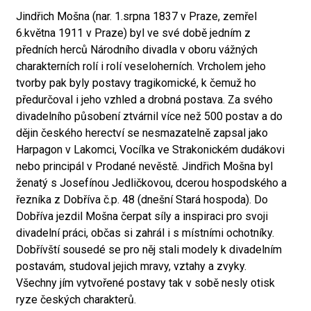
Jindřich Mošna (nar. 1.srpna 1837 v Praze, zemřel
6.května 1911 v Praze) byl ve své době jedním z
předních herců Národního divadla v oboru vážných
charakterních rolí i rolí veseloherních. Vrcholem jeho
tvorby pak byly postavy tragikomické, k čemuž ho
předurčoval i jeho vzhled a drobná postava. Za svého
divadelního působení ztvárnil více než 500 postav a do
dějin českého herectví se nesmazatelně zapsal jako
Harpagon v Lakomci, Vocílka ve Strakonickém dudákovi
nebo principál v Prodané nevěstě. Jindřich Mošna byl
ženatý s Josefínou Jedličkovou, dcerou hospodského a
řezníka z Dobříva č.p. 48 (dnešní Stará hospoda). Do
Dobříva jezdil Mošna čerpat síly a inspiraci pro svoji
divadelní práci, občas si zahrál i s místními ochotníky.
Dobřívští sousedé se pro něj stali modely k divadelním
postavám, studoval jejich mravy, vztahy a zvyky.
Všechny jím vytvořené postavy tak v sobě nesly otisk
ryze českých charakterů.