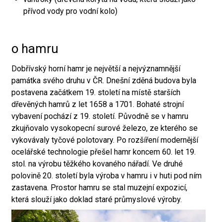
přívod vody pro vodní kolo)
o hamru
Dobřívský horní hamr je největší a nejvýznamnější
památka svého druhu v ČR. Dnešní zděná budova byla
postavena začátkem 19. století na místě starších
dřevěných hamrů z let 1658 a 1701. Bohaté strojní
vybavení pochází z 19. století. Původně se v hamru
zkujňovalo vysokopecní surové železo, ze kterého se
vykovávaly tyčové polotovary. Po rozšíření modernější
ocelářské technologie přešel hamr koncem 60. let 19.
stol. na výrobu těžkého kovaného nářadí. Ve druhé
polovině 20. století byla výroba v hamru i v huti pod ním
zastavena. Prostor hamru se stal muzejní expozicí,
která slouží jako doklad staré průmyslové výroby.