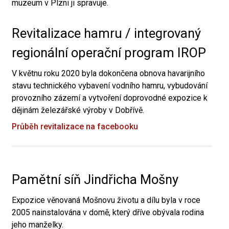
muzeum v Plzni ji spravuje.
Revitalizace hamru / integrovaný
regionální operační program IROP
V květnu roku 2020 byla dokončena obnova havarijního
stavu technického vybavení vodního hamru, vybudování
provozního zázemí a vytvoření doprovodné expozice k
dějinám železářské výroby v Dobřívě.
Průběh revitalizace na facebooku
Pamětní síň Jindřicha Mošny
Expozice věnovaná Mošnovu životu a dílu byla v roce
2005 nainstalována v domě, který dříve obývala rodina
jeho manželky.