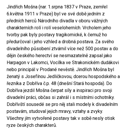
Jindřich Mošna (nar. 1.srpna 1837 v Praze, zemřel
6.května 1911 v Praze) byl ve své době jedním z
předních herců Národního divadla v oboru vážných
charakterních rolí i rolí veseloherních. Vrcholem jeho
tvorby pak byly postavy tragikomické, k čemuž ho
předurčoval i jeho vzhled a drobná postava. Za svého
divadelního působení ztvárnil více než 500 postav a do
dějin českého herectví se nesmazatelně zapsal jako
Harpagon v Lakomci, Vocílka ve Strakonickém dudákovi
nebo principál v Prodané nevěstě. Jindřich Mošna byl
ženatý s Josefínou Jedličkovou, dcerou hospodského a
řezníka z Dobříva č.p. 48 (dnešní Stará hospoda). Do
Dobříva jezdil Mošna čerpat síly a inspiraci pro svoji
divadelní práci, občas si zahrál i s místními ochotníky.
Dobřívští sousedé se pro něj stali modely k divadelním
postavám, studoval jejich mravy, vztahy a zvyky.
Všechny jím vytvořené postavy tak v sobě nesly otisk
ryze českých charakterů.