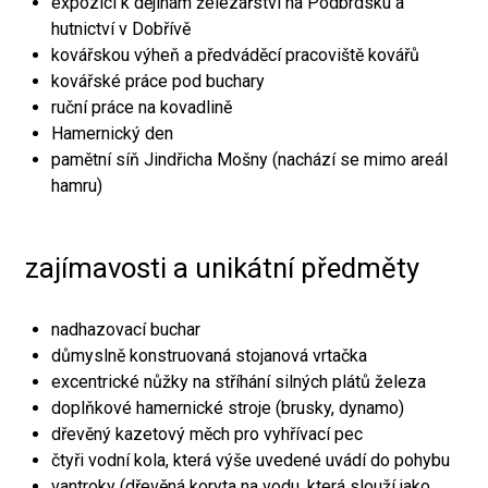
expozici k dějinám železářství na Podbrdsku a
hutnictví v Dobřívě
kovářskou výheň a předváděcí pracoviště kovářů
kovářské práce pod buchary
ruční práce na kovadlině
Hamernický den
pamětní síň Jindřicha Mošny (nachází se mimo areál
hamru)
zajímavosti a unikátní předměty
nadhazovací buchar
důmyslně konstruovaná stojanová vrtačka
excentrické nůžky na stříhání silných plátů železa
doplňkové hamernické stroje (brusky, dynamo)
dřevěný kazetový měch pro vyhřívací pec
čtyři vodní kola, která výše uvedené uvádí do pohybu
vantroky (dřevěná koryta na vodu, která slouží jako