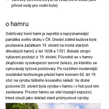
přívod vody pro vodní kolo)
o hamru
Dobřívský horní hamr je největší a nejvýznamnější
památka svého druhu v ČR. Dnešní zděná budova byla
postavena začátkem 19. století na místě starších
dřevěných hamrů z let 1658 a 1701. Bohaté strojní
vybavení pochází z 19. století. Původně se v hamru
zkujňovalo vysokopecní surové železo, ze kterého se
vykovávaly tyčové polotovary. Po rozšíření modernější
ocelářské technologie přešel hamr koncem 60. let 19.
stol. na výrobu těžkého kovaného nářadí. Ve druhé
polovině 20. století byla výroba v hamru i v huti pod ním
zastavena. Prostor hamru se stal muzejní expozicí,
která slouží jako doklad staré průmyslové výroby.