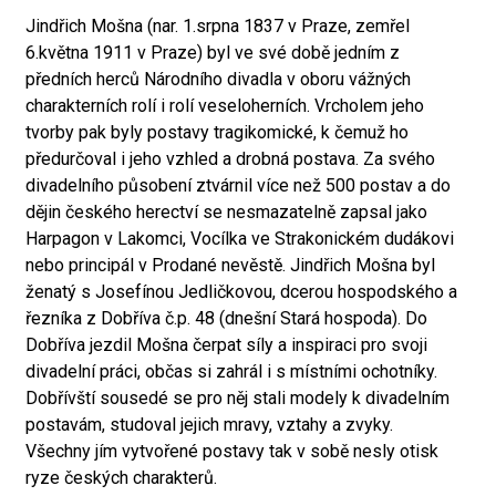
Jindřich Mošna (nar. 1.srpna 1837 v Praze, zemřel
6.května 1911 v Praze) byl ve své době jedním z
předních herců Národního divadla v oboru vážných
charakterních rolí i rolí veseloherních. Vrcholem jeho
tvorby pak byly postavy tragikomické, k čemuž ho
předurčoval i jeho vzhled a drobná postava. Za svého
divadelního působení ztvárnil více než 500 postav a do
dějin českého herectví se nesmazatelně zapsal jako
Harpagon v Lakomci, Vocílka ve Strakonickém dudákovi
nebo principál v Prodané nevěstě. Jindřich Mošna byl
ženatý s Josefínou Jedličkovou, dcerou hospodského a
řezníka z Dobříva č.p. 48 (dnešní Stará hospoda). Do
Dobříva jezdil Mošna čerpat síly a inspiraci pro svoji
divadelní práci, občas si zahrál i s místními ochotníky.
Dobřívští sousedé se pro něj stali modely k divadelním
postavám, studoval jejich mravy, vztahy a zvyky.
Všechny jím vytvořené postavy tak v sobě nesly otisk
ryze českých charakterů.