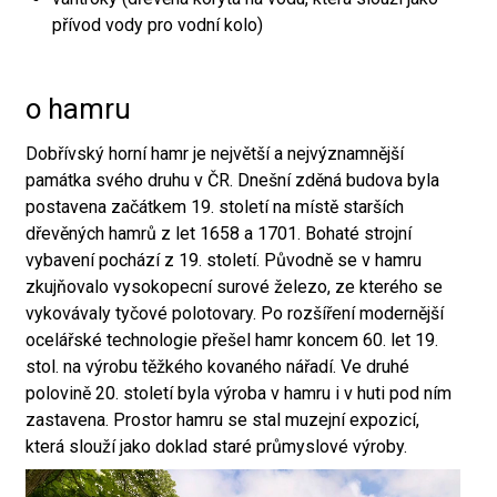
přívod vody pro vodní kolo)
o hamru
Dobřívský horní hamr je největší a nejvýznamnější
památka svého druhu v ČR. Dnešní zděná budova byla
postavena začátkem 19. století na místě starších
dřevěných hamrů z let 1658 a 1701. Bohaté strojní
vybavení pochází z 19. století. Původně se v hamru
zkujňovalo vysokopecní surové železo, ze kterého se
vykovávaly tyčové polotovary. Po rozšíření modernější
ocelářské technologie přešel hamr koncem 60. let 19.
stol. na výrobu těžkého kovaného nářadí. Ve druhé
polovině 20. století byla výroba v hamru i v huti pod ním
zastavena. Prostor hamru se stal muzejní expozicí,
která slouží jako doklad staré průmyslové výroby.