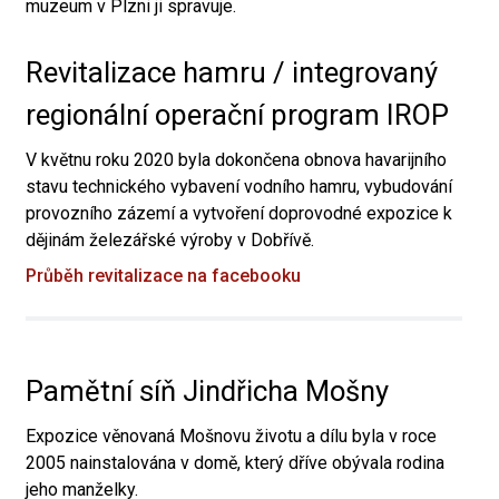
muzeum v Plzni ji spravuje.
Revitalizace hamru / integrovaný
regionální operační program IROP
V květnu roku 2020 byla dokončena obnova havarijního
stavu technického vybavení vodního hamru, vybudování
provozního zázemí a vytvoření doprovodné expozice k
dějinám železářské výroby v Dobřívě.
Průběh revitalizace na facebooku
Pamětní síň Jindřicha Mošny
Expozice věnovaná Mošnovu životu a dílu byla v roce
2005 nainstalována v domě, který dříve obývala rodina
jeho manželky.