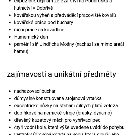
expozici k dějinám železářství na Podbrdsku a
hutnictví v Dobřívě
kovářskou výheň a předváděcí pracoviště kovářů
kovářské práce pod buchary
ruční práce na kovadlině
Hamernický den
pamětní síň Jindřicha Mošny (nachází se mimo areál
hamru)
zajímavosti a unikátní předměty
nadhazovací buchar
důmyslně konstruovaná stojanová vrtačka
excentrické nůžky na stříhání silných plátů železa
doplňkové hamernické stroje (brusky, dynamo)
dřevěný kazetový měch pro vyhřívací pec
čtyři vodní kola, která výše uvedené uvádí do pohybu
vantroky (dřevěná koryta na vodu, která slouží jako