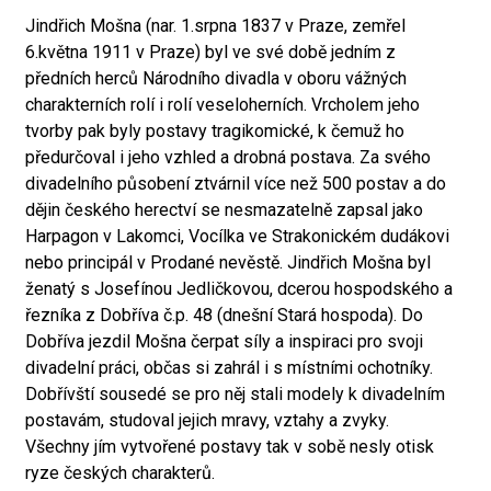
Jindřich Mošna (nar. 1.srpna 1837 v Praze, zemřel
6.května 1911 v Praze) byl ve své době jedním z
předních herců Národního divadla v oboru vážných
charakterních rolí i rolí veseloherních. Vrcholem jeho
tvorby pak byly postavy tragikomické, k čemuž ho
předurčoval i jeho vzhled a drobná postava. Za svého
divadelního působení ztvárnil více než 500 postav a do
dějin českého herectví se nesmazatelně zapsal jako
Harpagon v Lakomci, Vocílka ve Strakonickém dudákovi
nebo principál v Prodané nevěstě. Jindřich Mošna byl
ženatý s Josefínou Jedličkovou, dcerou hospodského a
řezníka z Dobříva č.p. 48 (dnešní Stará hospoda). Do
Dobříva jezdil Mošna čerpat síly a inspiraci pro svoji
divadelní práci, občas si zahrál i s místními ochotníky.
Dobřívští sousedé se pro něj stali modely k divadelním
postavám, studoval jejich mravy, vztahy a zvyky.
Všechny jím vytvořené postavy tak v sobě nesly otisk
ryze českých charakterů.