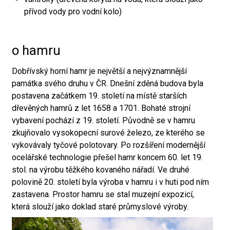
přívod vody pro vodní kolo)
o hamru
Dobřívský horní hamr je největší a nejvýznamnější
památka svého druhu v ČR. Dnešní zděná budova byla
postavena začátkem 19. století na místě starších
dřevěných hamrů z let 1658 a 1701. Bohaté strojní
vybavení pochází z 19. století. Původně se v hamru
zkujňovalo vysokopecní surové železo, ze kterého se
vykovávaly tyčové polotovary. Po rozšíření modernější
ocelářské technologie přešel hamr koncem 60. let 19.
stol. na výrobu těžkého kovaného nářadí. Ve druhé
polovině 20. století byla výroba v hamru i v huti pod ním
zastavena. Prostor hamru se stal muzejní expozicí,
která slouží jako doklad staré průmyslové výroby.