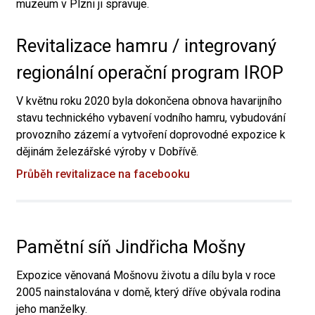
muzeum v Plzni ji spravuje.
Revitalizace hamru / integrovaný
regionální operační program IROP
V květnu roku 2020 byla dokončena obnova havarijního
stavu technického vybavení vodního hamru, vybudování
provozního zázemí a vytvoření doprovodné expozice k
dějinám železářské výroby v Dobřívě.
Průběh revitalizace na facebooku
Pamětní síň Jindřicha Mošny
Expozice věnovaná Mošnovu životu a dílu byla v roce
2005 nainstalována v domě, který dříve obývala rodina
jeho manželky.