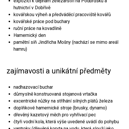
expozici k dějinám železářství na Podbrdsku a
hutnictví v Dobřívě
kovářskou výheň a předváděcí pracoviště kovářů
kovářské práce pod buchary
ruční práce na kovadlině
Hamernický den
pamětní síň Jindřicha Mošny (nachází se mimo areál
hamru)
zajímavosti a unikátní předměty
nadhazovací buchar
důmyslně konstruovaná stojanová vrtačka
excentrické nůžky na stříhání silných plátů železa
doplňkové hamernické stroje (brusky, dynamo)
dřevěný kazetový měch pro vyhřívací pec
čtyři vodní kola, která výše uvedené uvádí do pohybu
vantroky (dřevěná koryta na vodu, která slouží jako