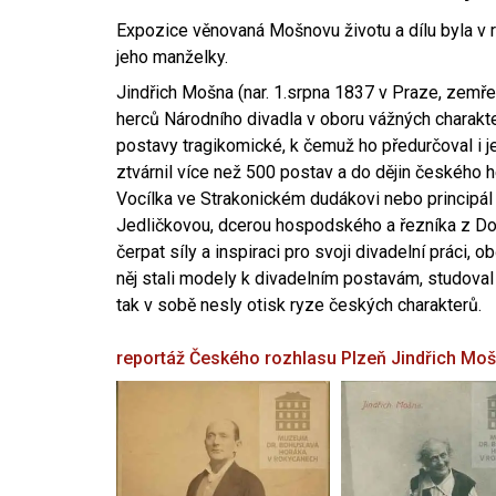
Expozice věnovaná Mošnovu životu a dílu byla v r
jeho manželky.
Jindřich Mošna (nar. 1.srpna 1837 v Praze, zemře
herců Národního divadla v oboru vážných charakter
postavy tragikomické, k čemuž ho předurčoval i 
ztvárnil více než 500 postav a do dějin českého
Vocílka ve Strakonickém dudákovi nebo principál
Jedličkovou, dcerou hospodského a řezníka z Dob
čerpat síly a inspiraci pro svoji divadelní práci, 
něj stali modely k divadelním postavám, studoval
tak v sobě nesly otisk ryze českých charakterů.
reportáž Českého rozhlasu Plzeň
Jindřich Mo