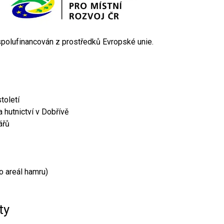
 spolufinancován z prostředků Evropské unie.
toletí
 hutnictví v Dobřívě
ářů
o areál hamru)
ty