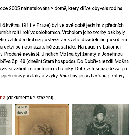
oce 2005 nainstalována v domě, který dříve obývala rodina
l 6.května 1911 v Praze) byl ve své době jedním z předních
ních rolí i rolí veseloherních. Vrcholem jeho tvorby pak byly
jeho vzhled a drobná postava. Za svého divadelního působení
 herectví se nesmazatelně zapsal jako Harpagon v Lakomci,
 v Prodané nevěstě. Jindřich Mošna byl ženatý s Josefínou
říva č.p. 48 (dnešní Stará hospoda). Do Dobříva jezdil Mošna
občas si zahrál i s místními ochotníky. Dobřívští sousedé se pro
 jejich mravy, vztahy a zvyky. Všechny jím vytvořené postavy
šna
(dokument ke stažení)