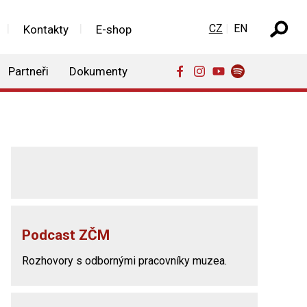
Zvolte jazyk
CZ
EN
Kontakty
E-shop
Partneři
Dokumenty
Podcast ZČM
Rozhovory s odbornými pracovníky muzea.