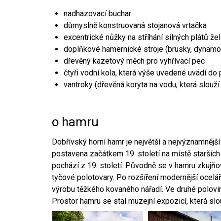
nadhazovací buchar
důmyslně konstruovaná stojanová vrtačka
excentrické nůžky na stříhání silných plátů že
doplňkové hamernické stroje (brusky, dynamo
dřevěný kazetový měch pro vyhřívací pec
čtyři vodní kola, která výše uvedené uvádí do
vantroky (dřevěná koryta na vodu, která slouží
o hamru
Dobřívský horní hamr je největší a nejvýznamněj
postavena začátkem 19. století na místě starších
pochází z 19. století. Původně se v hamru zkujň
tyčové polotovary. Po rozšíření modernější ocelář
výrobu těžkého kovaného nářadí. Ve druhé polovině
Prostor hamru se stal muzejní expozicí, která sl