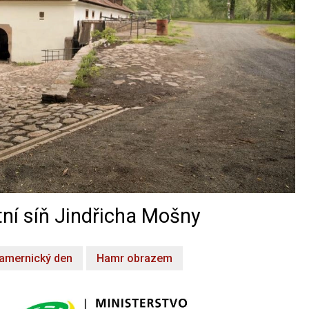
ní síň Jindřicha Mošny
amernický den
Hamr obrazem