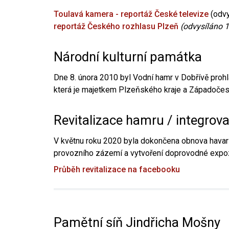
Toulavá kamera - reportáž České televize
(odvy
reportáž Českého rozhlasu Plzeň
(odvysíláno 1
Národní kulturní památka
Dne 8. února 2010 byl Vodní hamr v Dobřívě prohl
která je majetkem Plzeňského kraje a Západočesk
Revitalizace hamru / integrov
V květnu roku 2020 byla dokončena obnova havari
provozního zázemí a vytvoření doprovodné expoz
Průběh revitalizace na facebooku
Pamětní síň Jindřicha Mošny