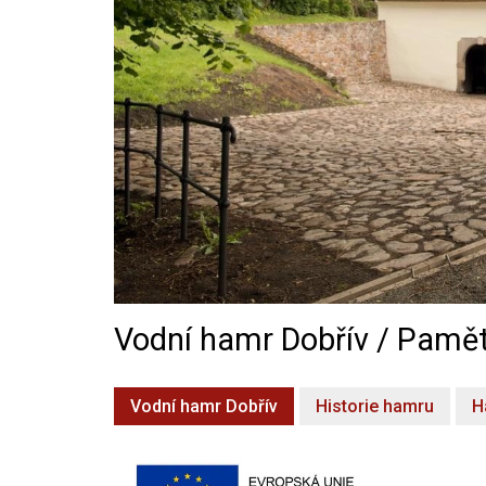
Vodní hamr Dobřív / Pamět
Vodní hamr Dobřív
Historie hamru
H