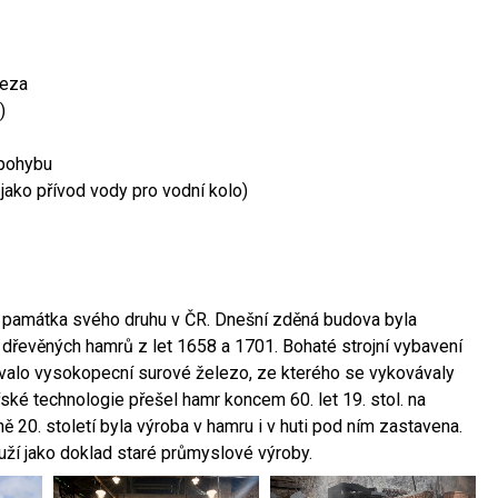
leza
)
 pohybu
 jako přívod vody pro vodní kolo)
ší památka svého druhu v ČR. Dnešní zděná budova byla
 dřevěných hamrů z let 1658 a 1701. Bohaté strojní vybavení
ovalo vysokopecní surové železo, ze kterého se vykovávaly
ské technologie přešel hamr koncem 60. let 19. stol. na
 20. století byla výroba v hamru i v huti pod ním zastavena.
ouží jako doklad staré průmyslové výroby.