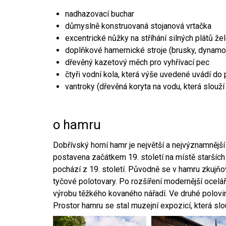
nadhazovací buchar
důmyslně konstruovaná stojanová vrtačka
excentrické nůžky na stříhání silných plátů že
doplňkové hamernické stroje (brusky, dynamo
dřevěný kazetový měch pro vyhřívací pec
čtyři vodní kola, která výše uvedené uvádí do
vantroky (dřevěná koryta na vodu, která slouží
o hamru
Dobřívský horní hamr je největší a nejvýznamněj
postavena začátkem 19. století na místě starších
pochází z 19. století. Původně se v hamru zkujň
tyčové polotovary. Po rozšíření modernější ocelář
výrobu těžkého kovaného nářadí. Ve druhé polovině
Prostor hamru se stal muzejní expozicí, která sl