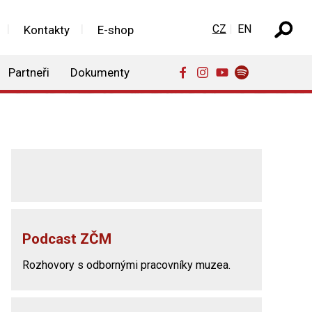
Zvolte jazyk
CZ
EN
Kontakty
E-shop
Partneři
Dokumenty
Podcast ZČM
Rozhovory s odbornými pracovníky muzea.