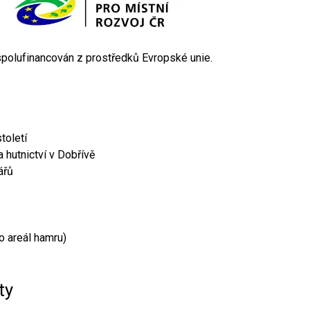
 spolufinancován z prostředků Evropské unie.
toletí
 hutnictví v Dobřívě
ářů
o areál hamru)
ty