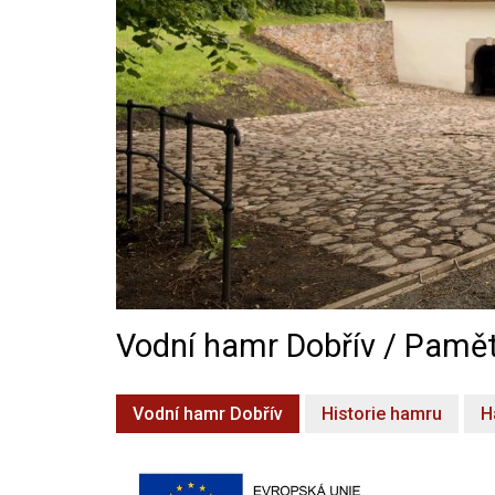
Vodní hamr Dobřív / Pamět
Vodní hamr Dobřív
Historie hamru
H