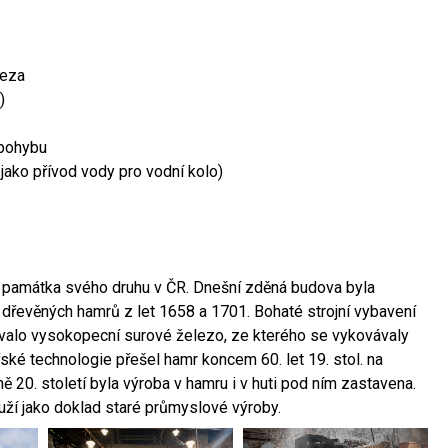
leza
)
 pohybu
 jako přívod vody pro vodní kolo)
ší památka svého druhu v ČR. Dnešní zděná budova byla
 dřevěných hamrů z let 1658 a 1701. Bohaté strojní vybavení
ovalo vysokopecní surové železo, ze kterého se vykovávaly
ské technologie přešel hamr koncem 60. let 19. stol. na
 20. století byla výroba v hamru i v huti pod ním zastavena.
ouží jako doklad staré průmyslové výroby.