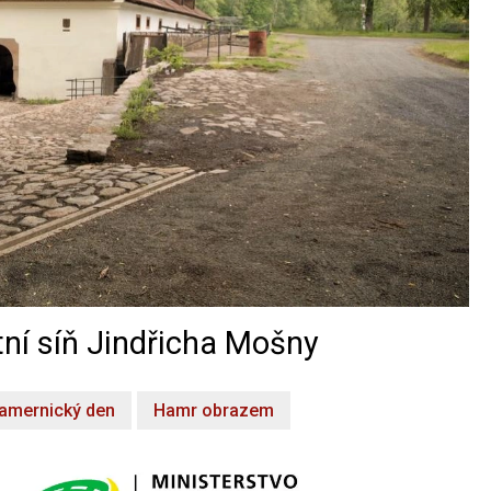
ní síň Jindřicha Mošny
amernický den
Hamr obrazem