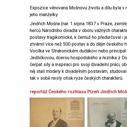
Expozice věnovaná Mošnovu životu a dílu byla v r
jeho manželky.
Jindřich Mošna (nar. 1.srpna 1837 v Praze, zemře
herců Národního divadla v oboru vážných charakter
postavy tragikomické, k čemuž ho předurčoval i 
ztvárnil více než 500 postav a do dějin českého
Vocílka ve Strakonickém dudákovi nebo principál
Jedličkovou, dcerou hospodského a řezníka z Dob
čerpat síly a inspiraci pro svoji divadelní práci, 
něj stali modely k divadelním postavám, studoval
tak v sobě nesly otisk ryze českých charakterů.
reportáž Českého rozhlasu Plzeň
Jindřich Mo