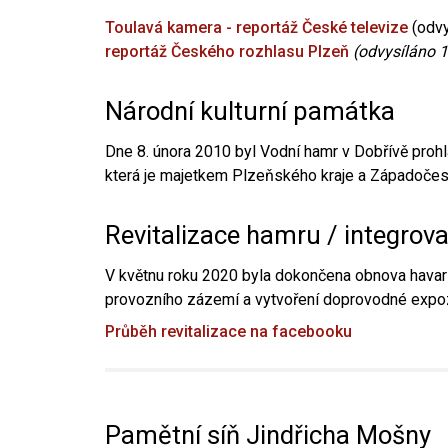
Toulavá kamera - reportáž České televize
(odvy
reportáž Českého rozhlasu Plzeň
(odvysíláno 1
Národní kulturní památka
Dne 8. února 2010 byl Vodní hamr v Dobřívě prohl
která je majetkem Plzeňského kraje a Západočesk
Revitalizace hamru / integrov
V květnu roku 2020 byla dokončena obnova havari
provozního zázemí a vytvoření doprovodné expoz
Průběh revitalizace na facebooku
Pamětní síň Jindřicha Mošny