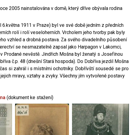
oce 2005 nainstalována v domě, který dříve obývala rodina
l 6.května 1911 v Praze) byl ve své době jedním z předních
ních rolí i rolí veseloherních. Vrcholem jeho tvorby pak byly
jeho vzhled a drobná postava. Za svého divadelního působení
 herectví se nesmazatelně zapsal jako Harpagon v Lakomci,
 v Prodané nevěstě. Jindřich Mošna byl ženatý s Josefínou
říva č.p. 48 (dnešní Stará hospoda). Do Dobříva jezdil Mošna
občas si zahrál i s místními ochotníky. Dobřívští sousedé se pro
 jejich mravy, vztahy a zvyky. Všechny jím vytvořené postavy
šna
(dokument ke stažení)