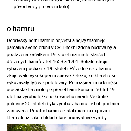
přívod vody pro vodní kolo)
o hamru
Dobřívský horní hamr je největší a nejvýznamnější
památka svého druhu v ČR. Dnešní zděná budova byla
postavena začátkem 19. století na místě starších
dřevěných hamrů z let 1658 a 1701. Bohaté strojní
vybavení pochází z 19. století. Původně se v hamru
zkujňovalo vysokopecní surové železo, ze kterého se
vykovávaly tyčové polotovary. Po rozšíření modernější
ocelářské technologie přešel hamr koncem 60. let 19.
stol. na výrobu těžkého kovaného nářadí. Ve druhé
polovině 20. století byla výroba v hamru i v huti pod ním
zastavena. Prostor hamru se stal muzejní expozicí,
která slouží jako doklad staré průmyslové výroby.