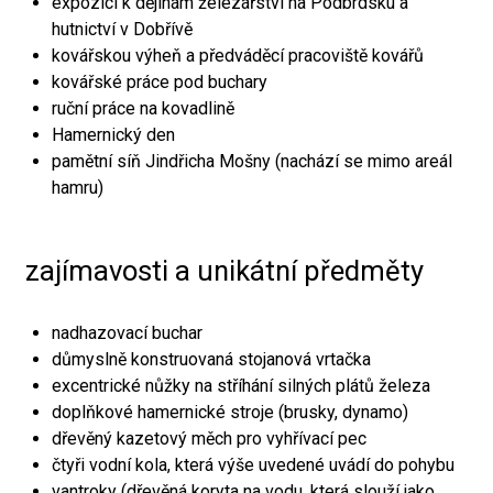
expozici k dějinám železářství na Podbrdsku a
hutnictví v Dobřívě
kovářskou výheň a předváděcí pracoviště kovářů
kovářské práce pod buchary
ruční práce na kovadlině
Hamernický den
pamětní síň Jindřicha Mošny (nachází se mimo areál
hamru)
zajímavosti a unikátní předměty
nadhazovací buchar
důmyslně konstruovaná stojanová vrtačka
excentrické nůžky na stříhání silných plátů železa
doplňkové hamernické stroje (brusky, dynamo)
dřevěný kazetový měch pro vyhřívací pec
čtyři vodní kola, která výše uvedené uvádí do pohybu
vantroky (dřevěná koryta na vodu, která slouží jako