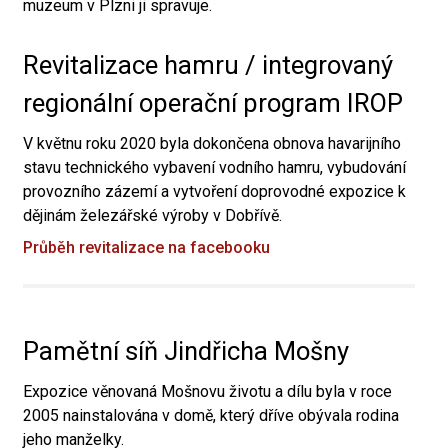
muzeum v Plzni ji spravuje.
Revitalizace hamru / integrovaný
regionální operační program IROP
V květnu roku 2020 byla dokončena obnova havarijního
stavu technického vybavení vodního hamru, vybudování
provozního zázemí a vytvoření doprovodné expozice k
dějinám železářské výroby v Dobřívě.
Průběh revitalizace na facebooku
Pamětní síň Jindřicha Mošny
Expozice věnovaná Mošnovu životu a dílu byla v roce
2005 nainstalována v domě, který dříve obývala rodina
jeho manželky.