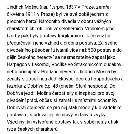
Jindřich Mošna (nar. 1.srpna 1837 v Praze, zemřel
6.května 1911 v Praze) byl ve své době jedním z
předních herců Národního divadla v oboru vážných
charakterních rolí i rolí veseloherních. Vrcholem jeho
tvorby pak byly postavy tragikomické, k čemuž ho
předurčoval i jeho vzhled a drobná postava. Za svého
divadelního působení ztvárnil více než 500 postav a do
dějin českého herectví se nesmazatelně zapsal jako
Harpagon v Lakomci, Vocílka ve Strakonickém dudákovi
nebo principál v Prodané nevěstě. Jindřich Mošna byl
ženatý s Josefínou Jedličkovou, dcerou hospodského a
řezníka z Dobříva č.p. 48 (dnešní Stará hospoda). Do
Dobříva jezdil Mošna čerpat síly a inspiraci pro svoji
divadelní práci, občas si zahrál i s místními ochotníky.
Dobřívští sousedé se pro něj stali modely k divadelním
postavám, studoval jejich mravy, vztahy a zvyky.
Všechny jím vytvořené postavy tak v sobě nesly otisk
ryze českých charakterů.