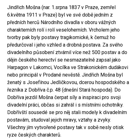
Jindřich Mošna (nar. 1.srpna 1837 v Praze, zemřel
6.května 1911 v Praze) byl ve své době jedním z
předních herců Národního divadla v oboru vážných
charakterních rolí i rolí veseloherních. Vrcholem jeho
tvorby pak byly postavy tragikomické, k čemuž ho
předurčoval i jeho vzhled a drobná postava. Za svého
divadelního působení ztvárnil více než 500 postav a do
dějin českého herectví se nesmazatelně zapsal jako
Harpagon v Lakomci, Vocílka ve Strakonickém dudákovi
nebo principál v Prodané nevěstě. Jindřich Mošna byl
ženatý s Josefínou Jedličkovou, dcerou hospodského a
řezníka z Dobříva č.p. 48 (dnešní Stará hospoda). Do
Dobříva jezdil Mošna čerpat síly a inspiraci pro svoji
divadelní práci, občas si zahrál i s místními ochotníky.
Dobřívští sousedé se pro něj stali modely k divadelním
postavám, studoval jejich mravy, vztahy a zvyky.
Všechny jím vytvořené postavy tak v sobě nesly otisk
ryze českých charakterů.