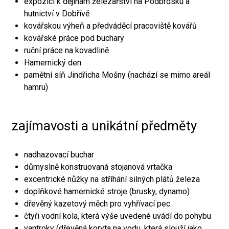
expozici k dějinám železářství na Podbrdsku a
hutnictví v Dobřívě
kovářskou výheň a předváděcí pracoviště kovářů
kovářské práce pod buchary
ruční práce na kovadlině
Hamernický den
pamětní síň Jindřicha Mošny (nachází se mimo areál
hamru)
zajímavosti a unikátní předměty
nadhazovací buchar
důmyslně konstruovaná stojanová vrtačka
excentrické nůžky na stříhání silných plátů železa
doplňkové hamernické stroje (brusky, dynamo)
dřevěný kazetový měch pro vyhřívací pec
čtyři vodní kola, která výše uvedené uvádí do pohybu
vantroky (dřevěná koryta na vodu, která slouží jako