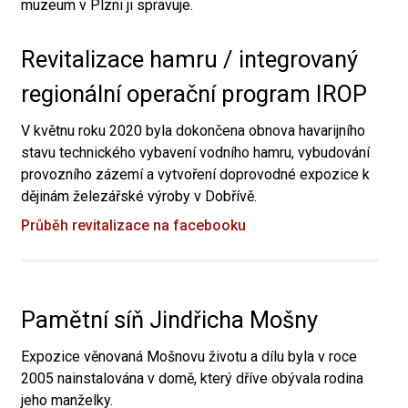
muzeum v Plzni ji spravuje.
Revitalizace hamru / integrovaný
regionální operační program IROP
V květnu roku 2020 byla dokončena obnova havarijního
stavu technického vybavení vodního hamru, vybudování
provozního zázemí a vytvoření doprovodné expozice k
dějinám železářské výroby v Dobřívě.
Průběh revitalizace na facebooku
Pamětní síň Jindřicha Mošny
Expozice věnovaná Mošnovu životu a dílu byla v roce
2005 nainstalována v domě, který dříve obývala rodina
jeho manželky.