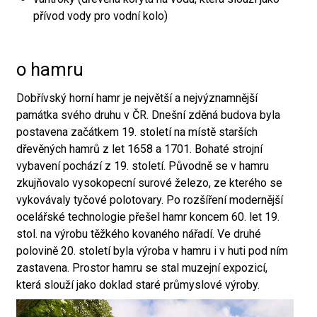
přívod vody pro vodní kolo)
o hamru
Dobřívský horní hamr je největší a nejvýznamnější
památka svého druhu v ČR. Dnešní zděná budova byla
postavena začátkem 19. století na místě starších
dřevěných hamrů z let 1658 a 1701. Bohaté strojní
vybavení pochází z 19. století. Původně se v hamru
zkujňovalo vysokopecní surové železo, ze kterého se
vykovávaly tyčové polotovary. Po rozšíření modernější
ocelářské technologie přešel hamr koncem 60. let 19.
stol. na výrobu těžkého kovaného nářadí. Ve druhé
polovině 20. století byla výroba v hamru i v huti pod ním
zastavena. Prostor hamru se stal muzejní expozicí,
která slouží jako doklad staré průmyslové výroby.