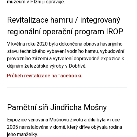
muzeum v Plzni ji spravuje.
Revitalizace hamru / integrovaný
regionální operační program IROP
V květnu roku 2020 byla dokončena obnova havarijního
stavu technického vybavení vodního hamru, vybudování
provozního zázemí a vytvoření doprovodné expozice k
dějinám železářské výroby v Dobřívě.
Průběh revitalizace na facebooku
Pamětní síň Jindřicha Mošny
Expozice věnovaná Mošnovu životu a dílu byla v roce
2005 nainstalována v domě, který dříve obývala rodina
jeho manželky.