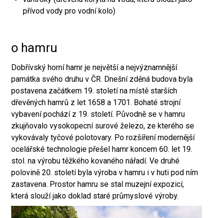
přívod vody pro vodní kolo)
o hamru
Dobřívský horní hamr je největší a nejvýznamnější
památka svého druhu v ČR. Dnešní zděná budova byla
postavena začátkem 19. století na místě starších
dřevěných hamrů z let 1658 a 1701. Bohaté strojní
vybavení pochází z 19. století. Původně se v hamru
zkujňovalo vysokopecní surové železo, ze kterého se
vykovávaly tyčové polotovary. Po rozšíření modernější
ocelářské technologie přešel hamr koncem 60. let 19.
stol. na výrobu těžkého kovaného nářadí. Ve druhé
polovině 20. století byla výroba v hamru i v huti pod ním
zastavena. Prostor hamru se stal muzejní expozicí,
která slouží jako doklad staré průmyslové výroby.