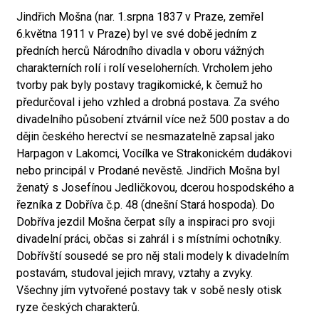
Jindřich Mošna (nar. 1.srpna 1837 v Praze, zemřel
6.května 1911 v Praze) byl ve své době jedním z
předních herců Národního divadla v oboru vážných
charakterních rolí i rolí veseloherních. Vrcholem jeho
tvorby pak byly postavy tragikomické, k čemuž ho
předurčoval i jeho vzhled a drobná postava. Za svého
divadelního působení ztvárnil více než 500 postav a do
dějin českého herectví se nesmazatelně zapsal jako
Harpagon v Lakomci, Vocílka ve Strakonickém dudákovi
nebo principál v Prodané nevěstě. Jindřich Mošna byl
ženatý s Josefínou Jedličkovou, dcerou hospodského a
řezníka z Dobříva č.p. 48 (dnešní Stará hospoda). Do
Dobříva jezdil Mošna čerpat síly a inspiraci pro svoji
divadelní práci, občas si zahrál i s místními ochotníky.
Dobřívští sousedé se pro něj stali modely k divadelním
postavám, studoval jejich mravy, vztahy a zvyky.
Všechny jím vytvořené postavy tak v sobě nesly otisk
ryze českých charakterů.