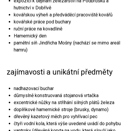
expozici k dějinám železářství na Podbrdsku a
hutnictví v Dobřívě
kovářskou výheň a předváděcí pracoviště kovářů
kovářské práce pod buchary
ruční práce na kovadlině
Hamernický den
pamětní síň Jindřicha Mošny (nachází se mimo areál
hamru)
zajímavosti a unikátní předměty
nadhazovací buchar
důmyslně konstruovaná stojanová vrtačka
excentrické nůžky na stříhání silných plátů železa
doplňkové hamernické stroje (brusky, dynamo)
dřevěný kazetový měch pro vyhřívací pec
čtyři vodní kola, která výše uvedené uvádí do pohybu
vantroky (dřevěná koryta na vodu, která slouží jako