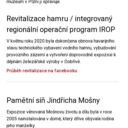
muzeum v Plzni ji spravuje.
Revitalizace hamru / integrovaný
regionální operační program IROP
V květnu roku 2020 byla dokončena obnova havarijního
stavu technického vybavení vodního hamru, vybudování
provozního zázemí a vytvoření doprovodné expozice k
dějinám železářské výroby v Dobřívě.
Průběh revitalizace na facebooku
Pamětní síň Jindřicha Mošny
Expozice věnovaná Mošnovu životu a dílu byla v roce
2005 nainstalována v domě, který dříve obývala rodina
jeho manželky.