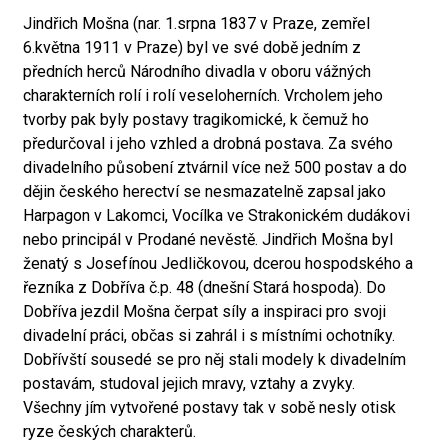
Jindřich Mošna (nar. 1.srpna 1837 v Praze, zemřel
6.května 1911 v Praze) byl ve své době jedním z
předních herců Národního divadla v oboru vážných
charakterních rolí i rolí veseloherních. Vrcholem jeho
tvorby pak byly postavy tragikomické, k čemuž ho
předurčoval i jeho vzhled a drobná postava. Za svého
divadelního působení ztvárnil více než 500 postav a do
dějin českého herectví se nesmazatelně zapsal jako
Harpagon v Lakomci, Vocílka ve Strakonickém dudákovi
nebo principál v Prodané nevěstě. Jindřich Mošna byl
ženatý s Josefínou Jedličkovou, dcerou hospodského a
řezníka z Dobříva č.p. 48 (dnešní Stará hospoda). Do
Dobříva jezdil Mošna čerpat síly a inspiraci pro svoji
divadelní práci, občas si zahrál i s místními ochotníky.
Dobřívští sousedé se pro něj stali modely k divadelním
postavám, studoval jejich mravy, vztahy a zvyky.
Všechny jím vytvořené postavy tak v sobě nesly otisk
ryze českých charakterů.