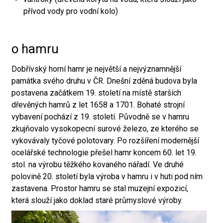
přívod vody pro vodní kolo)
o hamru
Dobřívský horní hamr je největší a nejvýznamnější
památka svého druhu v ČR. Dnešní zděná budova byla
postavena začátkem 19. století na místě starších
dřevěných hamrů z let 1658 a 1701. Bohaté strojní
vybavení pochází z 19. století. Původně se v hamru
zkujňovalo vysokopecní surové železo, ze kterého se
vykovávaly tyčové polotovary. Po rozšíření modernější
ocelářské technologie přešel hamr koncem 60. let 19.
stol. na výrobu těžkého kovaného nářadí. Ve druhé
polovině 20. století byla výroba v hamru i v huti pod ním
zastavena. Prostor hamru se stal muzejní expozicí,
která slouží jako doklad staré průmyslové výroby.