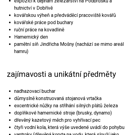
expozici k dějinám železářství na Podbrdsku a
hutnictví v Dobřívě
kovářskou výheň a předváděcí pracoviště kovářů
kovářské práce pod buchary
ruční práce na kovadlině
Hamernický den
pamětní síň Jindřicha Mošny (nachází se mimo areál
hamru)
zajímavosti a unikátní předměty
nadhazovací buchar
důmyslně konstruovaná stojanová vrtačka
excentrické nůžky na stříhání silných plátů železa
doplňkové hamernické stroje (brusky, dynamo)
dřevěný kazetový měch pro vyhřívací pec
čtyři vodní kola, která výše uvedené uvádí do pohybu
vantroky (dřevěná koryta na vodu, která slouží jako