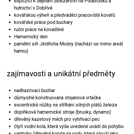
expozici k dějinám železářství na Podbrdsku a
hutnictví v Dobřívě
kovářskou výheň a předváděcí pracoviště kovářů
kovářské práce pod buchary
ruční práce na kovadlině
Hamernický den
pamětní síň Jindřicha Mošny (nachází se mimo areál
hamru)
zajímavosti a unikátní předměty
nadhazovací buchar
důmyslně konstruovaná stojanová vrtačka
excentrické nůžky na stříhání silných plátů železa
doplňkové hamernické stroje (brusky, dynamo)
dřevěný kazetový měch pro vyhřívací pec
čtyři vodní kola, která výše uvedené uvádí do pohybu
vantroky (dřevěná koryta na vodu, která slouží jako