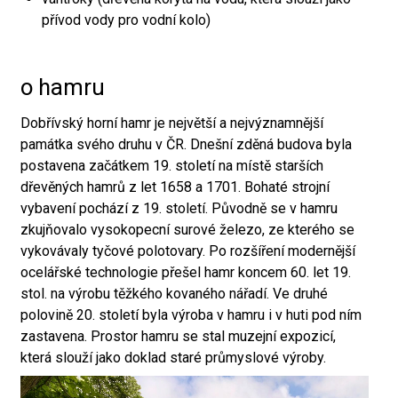
přívod vody pro vodní kolo)
o hamru
Dobřívský horní hamr je největší a nejvýznamnější
památka svého druhu v ČR. Dnešní zděná budova byla
postavena začátkem 19. století na místě starších
dřevěných hamrů z let 1658 a 1701. Bohaté strojní
vybavení pochází z 19. století. Původně se v hamru
zkujňovalo vysokopecní surové železo, ze kterého se
vykovávaly tyčové polotovary. Po rozšíření modernější
ocelářské technologie přešel hamr koncem 60. let 19.
stol. na výrobu těžkého kovaného nářadí. Ve druhé
polovině 20. století byla výroba v hamru i v huti pod ním
zastavena. Prostor hamru se stal muzejní expozicí,
která slouží jako doklad staré průmyslové výroby.