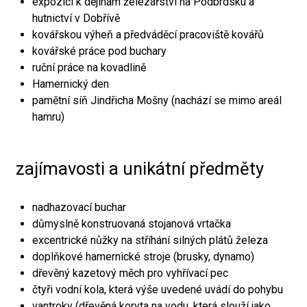
expozici k dějinám železářství na Podbrdsku a
hutnictví v Dobřívě
kovářskou výheň a předváděcí pracoviště kovářů
kovářské práce pod buchary
ruční práce na kovadlině
Hamernický den
pamětní síň Jindřicha Mošny (nachází se mimo areál
hamru)
zajímavosti a unikátní předměty
nadhazovací buchar
důmyslně konstruovaná stojanová vrtačka
excentrické nůžky na stříhání silných plátů železa
doplňkové hamernické stroje (brusky, dynamo)
dřevěný kazetový měch pro vyhřívací pec
čtyři vodní kola, která výše uvedené uvádí do pohybu
vantroky (dřevěná koryta na vodu, která slouží jako