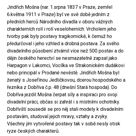
Jindřich Mošna (nar. 1.srpna 1837 v Praze, zemřel
6.května 1911 v Praze) byl ve své době jedním z
předních herců Národního divadla v oboru vážných
charakterních rolí i rolí veseloherních. Vrcholem jeho
tvorby pak byly postavy tragikomické, k čemuž ho
předurčoval i jeho vzhled a drobná postava. Za svého
divadelního působení ztvárnil více než 500 postav a do
dějin českého herectví se nesmazatelně zapsal jako
Harpagon v Lakomci, Vocílka ve Strakonickém dudákovi
nebo principál v Prodané nevěstě. Jindřich Mošna byl
ženatý s Josefínou Jedličkovou, dcerou hospodského a
řezníka z Dobříva č.p. 48 (dnešní Stará hospoda). Do
Dobříva jezdil Mošna čerpat síly a inspiraci pro svoji
divadelní práci, občas si zahrál i s místními ochotníky.
Dobřívští sousedé se pro něj stali modely k divadelním
postavám, studoval jejich mravy, vztahy a zvyky.
Všechny jím vytvořené postavy tak v sobě nesly otisk
ryze českých charakterů.