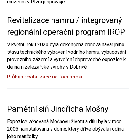
muzeum v Plzni ji spravuje.
Revitalizace hamru / integrovaný
regionální operační program IROP
V květnu roku 2020 byla dokončena obnova havarijního
stavu technického vybavení vodního hamru, vybudování
provozního zázemí a vytvoření doprovodné expozice k
dějinám železářské výroby v Dobřívě.
Průběh revitalizace na facebooku
Pamětní síň Jindřicha Mošny
Expozice věnovaná Mošnovu životu a dílu byla v roce
2005 nainstalována v domě, který dříve obývala rodina
jeho manželky.