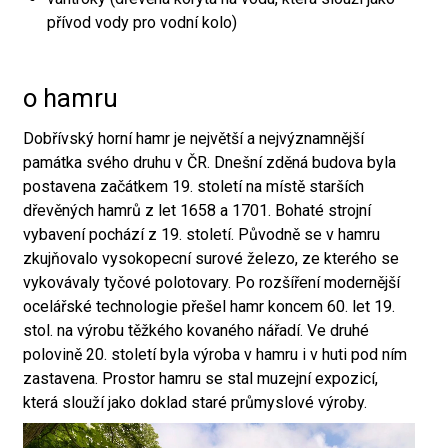
přívod vody pro vodní kolo)
o hamru
Dobřívský horní hamr je největší a nejvýznamnější
památka svého druhu v ČR. Dnešní zděná budova byla
postavena začátkem 19. století na místě starších
dřevěných hamrů z let 1658 a 1701. Bohaté strojní
vybavení pochází z 19. století. Původně se v hamru
zkujňovalo vysokopecní surové železo, ze kterého se
vykovávaly tyčové polotovary. Po rozšíření modernější
ocelářské technologie přešel hamr koncem 60. let 19.
stol. na výrobu těžkého kovaného nářadí. Ve druhé
polovině 20. století byla výroba v hamru i v huti pod ním
zastavena. Prostor hamru se stal muzejní expozicí,
která slouží jako doklad staré průmyslové výroby.