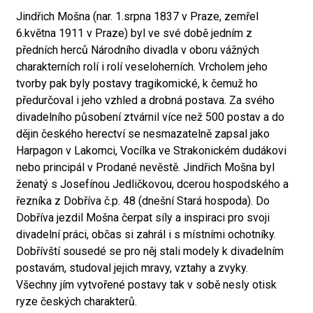
Jindřich Mošna (nar. 1.srpna 1837 v Praze, zemřel
6.května 1911 v Praze) byl ve své době jedním z
předních herců Národního divadla v oboru vážných
charakterních rolí i rolí veseloherních. Vrcholem jeho
tvorby pak byly postavy tragikomické, k čemuž ho
předurčoval i jeho vzhled a drobná postava. Za svého
divadelního působení ztvárnil více než 500 postav a do
dějin českého herectví se nesmazatelně zapsal jako
Harpagon v Lakomci, Vocílka ve Strakonickém dudákovi
nebo principál v Prodané nevěstě. Jindřich Mošna byl
ženatý s Josefínou Jedličkovou, dcerou hospodského a
řezníka z Dobříva č.p. 48 (dnešní Stará hospoda). Do
Dobříva jezdil Mošna čerpat síly a inspiraci pro svoji
divadelní práci, občas si zahrál i s místními ochotníky.
Dobřívští sousedé se pro něj stali modely k divadelním
postavám, studoval jejich mravy, vztahy a zvyky.
Všechny jím vytvořené postavy tak v sobě nesly otisk
ryze českých charakterů.