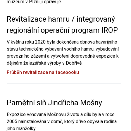
muzeum v Plzni ji spravuje.
Revitalizace hamru / integrovaný
regionální operační program IROP
V květnu roku 2020 byla dokončena obnova havarijního
stavu technického vybavení vodního hamru, vybudování
provozního zázemí a vytvoření doprovodné expozice k
dějinám železářské výroby v Dobřívě.
Průběh revitalizace na facebooku
Pamětní síň Jindřicha Mošny
Expozice věnovaná Mošnovu životu a dílu byla v roce
2005 nainstalována v domě, který dříve obývala rodina
jeho manželky.