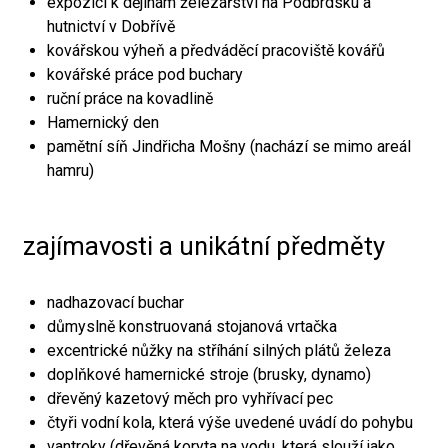
expozici k dějinám železářství na Podbrdsku a
hutnictví v Dobřívě
kovářskou výheň a předváděcí pracoviště kovářů
kovářské práce pod buchary
ruční práce na kovadlině
Hamernický den
pamětní síň Jindřicha Mošny (nachází se mimo areál
hamru)
zajímavosti a unikátní předměty
nadhazovací buchar
důmyslně konstruovaná stojanová vrtačka
excentrické nůžky na stříhání silných plátů železa
doplňkové hamernické stroje (brusky, dynamo)
dřevěný kazetový měch pro vyhřívací pec
čtyři vodní kola, která výše uvedené uvádí do pohybu
vantroky (dřevěná koryta na vodu, která slouží jako