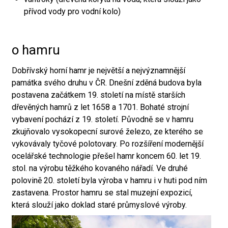
přívod vody pro vodní kolo)
o hamru
Dobřívský horní hamr je největší a nejvýznamnější
památka svého druhu v ČR. Dnešní zděná budova byla
postavena začátkem 19. století na místě starších
dřevěných hamrů z let 1658 a 1701. Bohaté strojní
vybavení pochází z 19. století. Původně se v hamru
zkujňovalo vysokopecní surové železo, ze kterého se
vykovávaly tyčové polotovary. Po rozšíření modernější
ocelářské technologie přešel hamr koncem 60. let 19.
stol. na výrobu těžkého kovaného nářadí. Ve druhé
polovině 20. století byla výroba v hamru i v huti pod ním
zastavena. Prostor hamru se stal muzejní expozicí,
která slouží jako doklad staré průmyslové výroby.