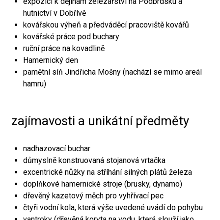
expozici k dějinám železářství na Podbrdsku a
hutnictví v Dobřívě
kovářskou výheň a předváděcí pracoviště kovářů
kovářské práce pod buchary
ruční práce na kovadlině
Hamernický den
pamětní síň Jindřicha Mošny (nachází se mimo areál
hamru)
zajímavosti a unikátní předměty
nadhazovací buchar
důmyslně konstruovaná stojanová vrtačka
excentrické nůžky na stříhání silných plátů železa
doplňkové hamernické stroje (brusky, dynamo)
dřevěný kazetový měch pro vyhřívací pec
čtyři vodní kola, která výše uvedené uvádí do pohybu
vantroky (dřevěná koryta na vodu, která slouží jako