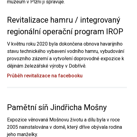
muzeum v Plzni ji spravuje.
Revitalizace hamru / integrovaný
regionální operační program IROP
V květnu roku 2020 byla dokončena obnova havarijního
stavu technického vybavení vodního hamru, vybudování
provozního zázemí a vytvoření doprovodné expozice k
dějinám železářské výroby v Dobřívě.
Průběh revitalizace na facebooku
Pamětní síň Jindřicha Mošny
Expozice věnovaná Mošnovu životu a dílu byla v roce
2005 nainstalována v domě, který dříve obývala rodina
jeho manželky.