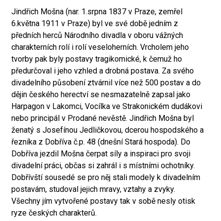
Jindřich Mošna (nar. 1.srpna 1837 v Praze, zemřel
6.května 1911 v Praze) byl ve své době jedním z
předních herců Národního divadla v oboru vážných
charakterních rolí i rolí veseloherních. Vrcholem jeho
tvorby pak byly postavy tragikomické, k čemuž ho
předurčoval i jeho vzhled a drobná postava. Za svého
divadelního působení ztvárnil více než 500 postav a do
dějin českého herectví se nesmazatelně zapsal jako
Harpagon v Lakomci, Vocílka ve Strakonickém dudákovi
nebo principál v Prodané nevěstě. Jindřich Mošna byl
ženatý s Josefínou Jedličkovou, dcerou hospodského a
řezníka z Dobříva č.p. 48 (dnešní Stará hospoda). Do
Dobříva jezdil Mošna čerpat síly a inspiraci pro svoji
divadelní práci, občas si zahrál i s místními ochotníky.
Dobřívští sousedé se pro něj stali modely k divadelním
postavám, studoval jejich mravy, vztahy a zvyky.
Všechny jím vytvořené postavy tak v sobě nesly otisk
ryze českých charakterů.