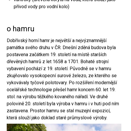
přívod vody pro vodní kolo)
o hamru
Dobřívský horní hamr je největší a nejvýznamnější
památka svého druhu v ČR. Dnešní zděná budova byla
postavena začátkem 19. století na místě starších
dřevěných hamrů z let 1658 a 1701. Bohaté strojní
vybavení pochází z 19. století. Původně se v hamru
zkujňovalo vysokopecní surové železo, ze kterého se
vykovávaly tyčové polotovary. Po rozšíření modernější
ocelářské technologie přešel hamr koncem 60. let 19.
stol. na výrobu těžkého kovaného nářadí. Ve druhé
polovině 20. století byla výroba v hamru i v huti pod ním
zastavena. Prostor hamru se stal muzejní expozicí,
která slouží jako doklad staré průmyslové výroby.