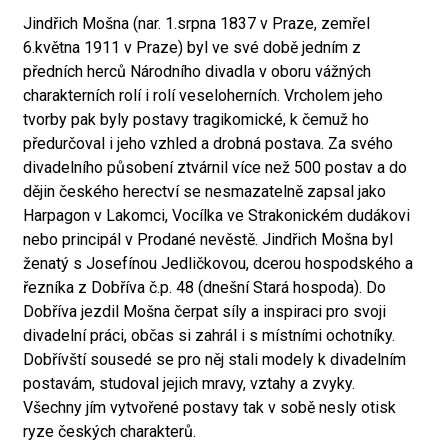
Jindřich Mošna (nar. 1.srpna 1837 v Praze, zemřel
6.května 1911 v Praze) byl ve své době jedním z
předních herců Národního divadla v oboru vážných
charakterních rolí i rolí veseloherních. Vrcholem jeho
tvorby pak byly postavy tragikomické, k čemuž ho
předurčoval i jeho vzhled a drobná postava. Za svého
divadelního působení ztvárnil více než 500 postav a do
dějin českého herectví se nesmazatelně zapsal jako
Harpagon v Lakomci, Vocílka ve Strakonickém dudákovi
nebo principál v Prodané nevěstě. Jindřich Mošna byl
ženatý s Josefínou Jedličkovou, dcerou hospodského a
řezníka z Dobříva č.p. 48 (dnešní Stará hospoda). Do
Dobříva jezdil Mošna čerpat síly a inspiraci pro svoji
divadelní práci, občas si zahrál i s místními ochotníky.
Dobřívští sousedé se pro něj stali modely k divadelním
postavám, studoval jejich mravy, vztahy a zvyky.
Všechny jím vytvořené postavy tak v sobě nesly otisk
ryze českých charakterů.