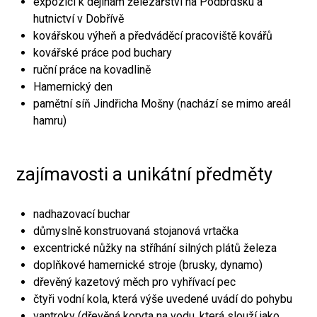
expozici k dějinám železářství na Podbrdsku a
hutnictví v Dobřívě
kovářskou výheň a předváděcí pracoviště kovářů
kovářské práce pod buchary
ruční práce na kovadlině
Hamernický den
pamětní síň Jindřicha Mošny (nachází se mimo areál
hamru)
zajímavosti a unikátní předměty
nadhazovací buchar
důmyslně konstruovaná stojanová vrtačka
excentrické nůžky na stříhání silných plátů železa
doplňkové hamernické stroje (brusky, dynamo)
dřevěný kazetový měch pro vyhřívací pec
čtyři vodní kola, která výše uvedené uvádí do pohybu
vantroky (dřevěná koryta na vodu, která slouží jako