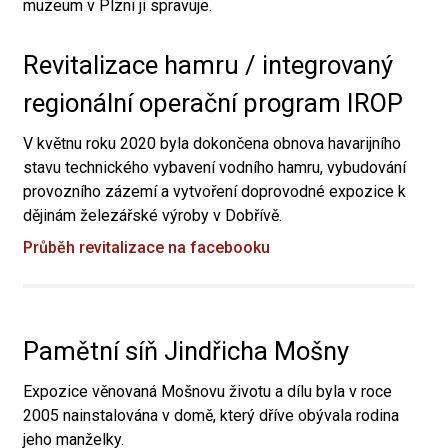
muzeum v Plzni ji spravuje.
Revitalizace hamru / integrovaný
regionální operační program IROP
V květnu roku 2020 byla dokončena obnova havarijního
stavu technického vybavení vodního hamru, vybudování
provozního zázemí a vytvoření doprovodné expozice k
dějinám železářské výroby v Dobřívě.
Průběh revitalizace na facebooku
Pamětní síň Jindřicha Mošny
Expozice věnovaná Mošnovu životu a dílu byla v roce
2005 nainstalována v domě, který dříve obývala rodina
jeho manželky.