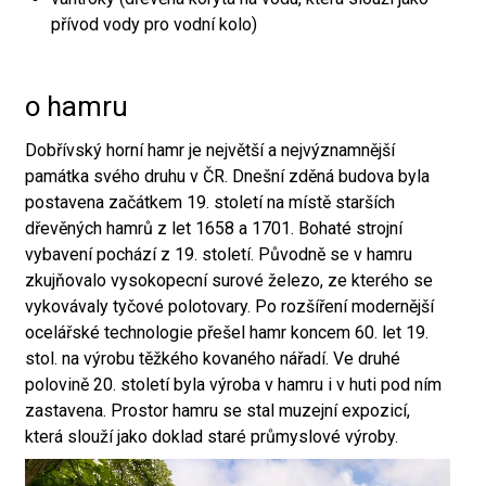
přívod vody pro vodní kolo)
o hamru
Dobřívský horní hamr je největší a nejvýznamnější
památka svého druhu v ČR. Dnešní zděná budova byla
postavena začátkem 19. století na místě starších
dřevěných hamrů z let 1658 a 1701. Bohaté strojní
vybavení pochází z 19. století. Původně se v hamru
zkujňovalo vysokopecní surové železo, ze kterého se
vykovávaly tyčové polotovary. Po rozšíření modernější
ocelářské technologie přešel hamr koncem 60. let 19.
stol. na výrobu těžkého kovaného nářadí. Ve druhé
polovině 20. století byla výroba v hamru i v huti pod ním
zastavena. Prostor hamru se stal muzejní expozicí,
která slouží jako doklad staré průmyslové výroby.