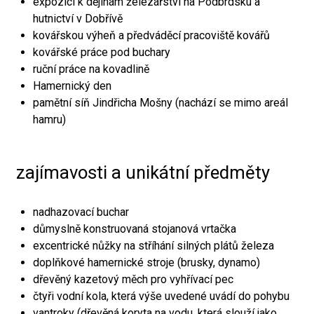
expozici k dějinám železářství na Podbrdsku a
hutnictví v Dobřívě
kovářskou výheň a předváděcí pracoviště kovářů
kovářské práce pod buchary
ruční práce na kovadlině
Hamernický den
pamětní síň Jindřicha Mošny (nachází se mimo areál
hamru)
zajímavosti a unikátní předměty
nadhazovací buchar
důmyslně konstruovaná stojanová vrtačka
excentrické nůžky na stříhání silných plátů železa
doplňkové hamernické stroje (brusky, dynamo)
dřevěný kazetový měch pro vyhřívací pec
čtyři vodní kola, která výše uvedené uvádí do pohybu
vantroky (dřevěná koryta na vodu, která slouží jako