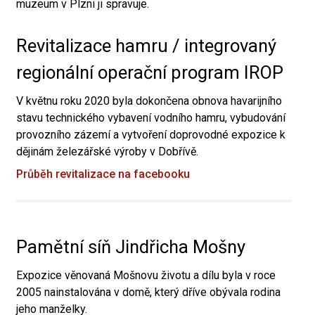
muzeum v Plzni ji spravuje.
Revitalizace hamru / integrovaný
regionální operační program IROP
V květnu roku 2020 byla dokončena obnova havarijního
stavu technického vybavení vodního hamru, vybudování
provozního zázemí a vytvoření doprovodné expozice k
dějinám železářské výroby v Dobřívě.
Průběh revitalizace na facebooku
Pamětní síň Jindřicha Mošny
Expozice věnovaná Mošnovu životu a dílu byla v roce
2005 nainstalována v domě, který dříve obývala rodina
jeho manželky.