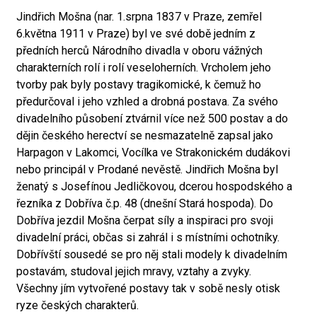
Jindřich Mošna (nar. 1.srpna 1837 v Praze, zemřel
6.května 1911 v Praze) byl ve své době jedním z
předních herců Národního divadla v oboru vážných
charakterních rolí i rolí veseloherních. Vrcholem jeho
tvorby pak byly postavy tragikomické, k čemuž ho
předurčoval i jeho vzhled a drobná postava. Za svého
divadelního působení ztvárnil více než 500 postav a do
dějin českého herectví se nesmazatelně zapsal jako
Harpagon v Lakomci, Vocílka ve Strakonickém dudákovi
nebo principál v Prodané nevěstě. Jindřich Mošna byl
ženatý s Josefínou Jedličkovou, dcerou hospodského a
řezníka z Dobříva č.p. 48 (dnešní Stará hospoda). Do
Dobříva jezdil Mošna čerpat síly a inspiraci pro svoji
divadelní práci, občas si zahrál i s místními ochotníky.
Dobřívští sousedé se pro něj stali modely k divadelním
postavám, studoval jejich mravy, vztahy a zvyky.
Všechny jím vytvořené postavy tak v sobě nesly otisk
ryze českých charakterů.