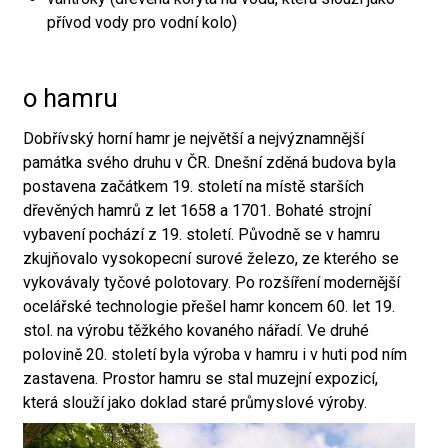
přívod vody pro vodní kolo)
o hamru
Dobřívský horní hamr je největší a nejvýznamnější
památka svého druhu v ČR. Dnešní zděná budova byla
postavena začátkem 19. století na místě starších
dřevěných hamrů z let 1658 a 1701. Bohaté strojní
vybavení pochází z 19. století. Původně se v hamru
zkujňovalo vysokopecní surové železo, ze kterého se
vykovávaly tyčové polotovary. Po rozšíření modernější
ocelářské technologie přešel hamr koncem 60. let 19.
stol. na výrobu těžkého kovaného nářadí. Ve druhé
polovině 20. století byla výroba v hamru i v huti pod ním
zastavena. Prostor hamru se stal muzejní expozicí,
která slouží jako doklad staré průmyslové výroby.