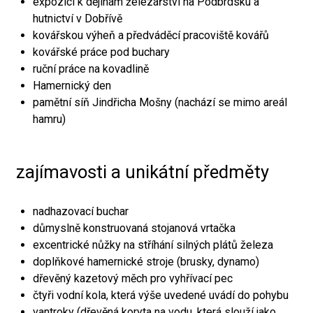
expozici k dějinám železářství na Podbrdsku a
hutnictví v Dobřívě
kovářskou výheň a předváděcí pracoviště kovářů
kovářské práce pod buchary
ruční práce na kovadlině
Hamernický den
pamětní síň Jindřicha Mošny (nachází se mimo areál
hamru)
zajímavosti a unikátní předměty
nadhazovací buchar
důmyslně konstruovaná stojanová vrtačka
excentrické nůžky na stříhání silných plátů železa
doplňkové hamernické stroje (brusky, dynamo)
dřevěný kazetový měch pro vyhřívací pec
čtyři vodní kola, která výše uvedené uvádí do pohybu
vantroky (dřevěná koryta na vodu, která slouží jako