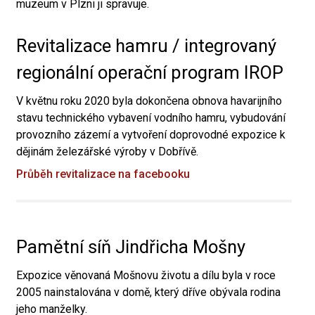
muzeum v Plzni ji spravuje.
Revitalizace hamru / integrovaný
regionální operační program IROP
V květnu roku 2020 byla dokončena obnova havarijního
stavu technického vybavení vodního hamru, vybudování
provozního zázemí a vytvoření doprovodné expozice k
dějinám železářské výroby v Dobřívě.
Průběh revitalizace na facebooku
Pamětní síň Jindřicha Mošny
Expozice věnovaná Mošnovu životu a dílu byla v roce
2005 nainstalována v domě, který dříve obývala rodina
jeho manželky.