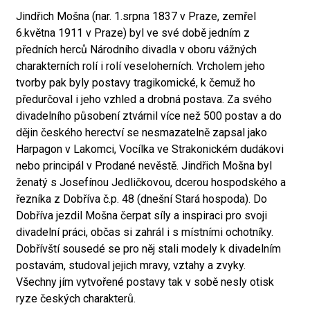
Jindřich Mošna (nar. 1.srpna 1837 v Praze, zemřel
6.května 1911 v Praze) byl ve své době jedním z
předních herců Národního divadla v oboru vážných
charakterních rolí i rolí veseloherních. Vrcholem jeho
tvorby pak byly postavy tragikomické, k čemuž ho
předurčoval i jeho vzhled a drobná postava. Za svého
divadelního působení ztvárnil více než 500 postav a do
dějin českého herectví se nesmazatelně zapsal jako
Harpagon v Lakomci, Vocílka ve Strakonickém dudákovi
nebo principál v Prodané nevěstě. Jindřich Mošna byl
ženatý s Josefínou Jedličkovou, dcerou hospodského a
řezníka z Dobříva č.p. 48 (dnešní Stará hospoda). Do
Dobříva jezdil Mošna čerpat síly a inspiraci pro svoji
divadelní práci, občas si zahrál i s místními ochotníky.
Dobřívští sousedé se pro něj stali modely k divadelním
postavám, studoval jejich mravy, vztahy a zvyky.
Všechny jím vytvořené postavy tak v sobě nesly otisk
ryze českých charakterů.