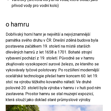
přívod vody pro vodní kolo)
o hamru
Dobřívský horní hamr je největší a nejvýznamnější
památka svého druhu v ČR. Dnešní zděná budova byla
postavena začátkem 19. století na místě starších
dřevěných hamrů z let 1658 a 1701. Bohaté strojní
vybavení pochází z 19. století. Původně se v hamru
zkujňovalo vysokopecní surové železo, ze kterého se
vykovávaly tyčové polotovary. Po rozšíření modernější
ocelářské technologie přešel hamr koncem 60. let 19.
stol. na výrobu těžkého kovaného nářadí. Ve druhé
polovině 20. století byla výroba v hamru i v huti pod ním
zastavena. Prostor hamru se stal muzejní expozicí,
která slouží jako doklad staré průmyslové výroby.